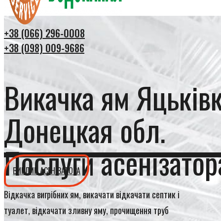
+38 (066) 296-0008
+38 (098) 009-9686
Викачка ям Яцьків
Донецкая обл.
Послуги асенізатор
ВИКЛИК АСЕНІЗАТОРА
Відкачка вигрібних ям, викачати відкачати септик і
туалет, відкачати зливну яму, прочищення труб