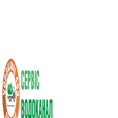
Послуги асенізатора
Вартість послуг
Нас рекомендують
Вибір міста
UA
RU
+38 (066) 296-0008
+38 (098) 009-9686