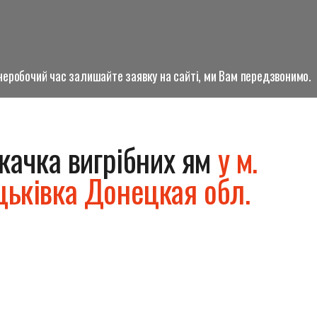
о неробочий час залишайте заявку на сайті, ми Вам передзвонимо.
качка вигрібних ям
у м.
цьківка Донецкая обл.