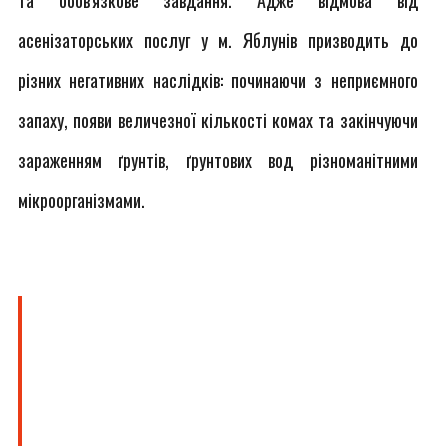
та обов'язкове завдання. Адже відмова від
асенізаторських послуг у м. Яблунів призводить до
різних негативних наслідків: починаючи з неприємного
запаху, появи величезної кількості комах та закінчуючи
зараженням ґрунтів, ґрунтових вод різноманітними
мікроорганізмами.