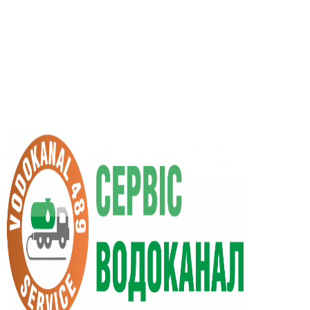
UA
RU
+38 (066) 296-0008
+38 (098) 009-9686