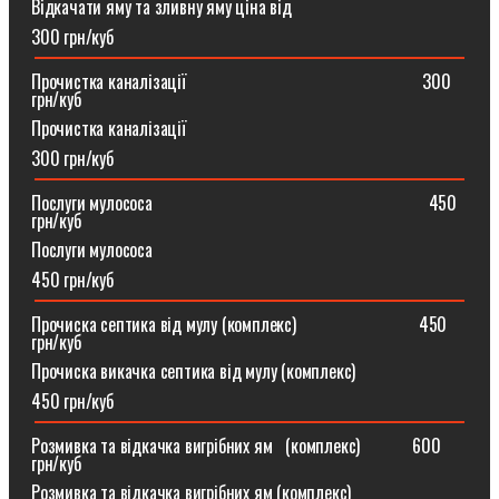
Відкачати яму та зливну яму ціна від
300 грн/куб
Прочистка каналізації⠀⠀⠀⠀⠀⠀⠀⠀⠀⠀⠀⠀⠀⠀⠀⠀⠀⠀300
грн/куб
Прочистка каналізації
300 грн/куб
Послуги мулососа⠀⠀⠀⠀⠀⠀⠀⠀⠀⠀⠀⠀⠀⠀⠀⠀⠀⠀⠀⠀⠀450
грн/куб
Послуги мулососа
450 грн/куб
Прочиска септика від мулу (комплекс) ⠀⠀⠀⠀⠀⠀⠀⠀⠀450
грн/куб
Прочиска викачка септика від мулу (комплекс)
450 грн/куб
Розмивка та відкачка вигрібних ям⠀(комплекс)⠀⠀⠀⠀600
грн/куб
Розмивка та відкачка вигрібних ям (комплекс)⠀