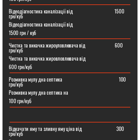
Відеодіагностика каналізації від ⠀⠀⠀⠀⠀⠀⠀⠀⠀⠀⠀1500
грн/куб
Відеодіагностика каналізації від
1500 грн / куб
Чистка та викачка жироуловлювача від⠀⠀⠀⠀⠀⠀⠀⠀600
грн/куб
Чистка та викачка жировловлювача від
600 грн/куб
Розмивка мулу дна септика ⠀⠀⠀⠀⠀⠀⠀⠀⠀⠀⠀⠀⠀⠀⠀100
грн/куб
Розмивка мулу дна септика на
100 грн/куб
Відкачати яму та зливну яму ціна від ⠀⠀⠀⠀⠀⠀⠀⠀⠀300
грн/куб