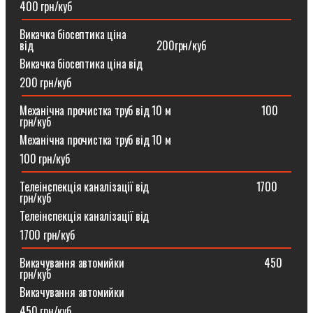
400 грн/куб
Викачка біосептика ціна
від⠀⠀⠀⠀⠀⠀⠀⠀⠀⠀⠀⠀⠀⠀⠀200грн/куб
Викачка біосептика ціна від
200 грн/куб
Механічна прочистка труб від 10 м⠀⠀⠀⠀⠀⠀⠀⠀⠀⠀⠀100
грн/куб
Механічна прочистка труб від 10 м
100 грн/куб
Телеінспекція каналізації від⠀⠀⠀⠀⠀⠀⠀⠀⠀⠀⠀⠀⠀1700
грн/куб
Телеінспекція каналізації від
1700 грн/куб
Викачування автомийки⠀⠀⠀⠀⠀⠀⠀⠀⠀⠀⠀⠀⠀⠀⠀⠀⠀450
грн/куб
Викачування автомийки
450 грн/куб