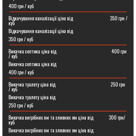
400 грн / куб
Відкачування каналізації ціна від ⠀⠀⠀⠀⠀⠀⠀⠀⠀⠀350 грн /
куб
Відкачування каналізації ціна від
350 грн / куб
Викачка септика ціна від ⠀⠀⠀⠀⠀⠀⠀⠀⠀⠀⠀⠀⠀⠀⠀400 грн
/ куб
Викачка септика ціна від
400 грн / куб
Викачка туалету ціна від ⠀⠀⠀⠀⠀⠀⠀⠀⠀⠀⠀⠀⠀⠀⠀250 грн
/ куб⠀
Викачка туалету ціна від
250 грн / куб
Викачка вигрібних ям та зливних ям ціна від ⠀⠀⠀⠀300 грн/
куб
Викачка вигрібних ям та зливних ям ціна від