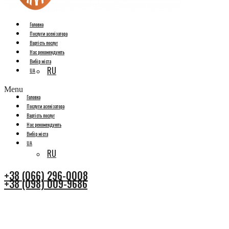
Головна
Послуги асенізатора
Вартість послуг
Нас рекомендують
Вибір міста
RU
UA
Menu
Головна
Послуги асенізатора
Вартість послуг
Нас рекомендують
Вибір міста
UA
RU
+38 (066) 296-0008
+38 (098) 009-9686