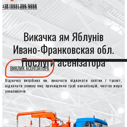
+38 (066) 296-0008
+38 (098) 009-9686
Викачка ям Яблунів
Ивано-Франковская обл.
Послуги асенізатора
ВИКЛИК АСЕНІЗАТОРА
Відкачка вигрібних ям, викачати відкачати септик і туалет,
відкачати зливну яму, прочищення труб каналізацій, чистка жиро
уловлювачів.