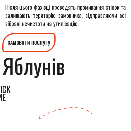
Після цього фахівці проводять промивання стінок та
залишають територію замовника, відправляючи всі
зібрані нечистоти на утилізацію.
ЗАМОВИТИ ПОСЛУГУ
Яблунів
ICK
ME