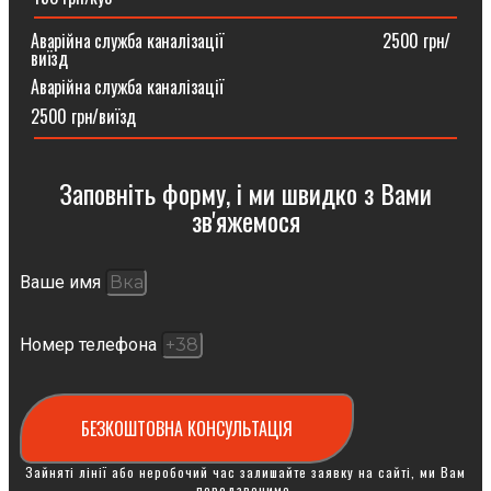
Аварійна служба каналізації ⠀⠀⠀⠀⠀⠀⠀⠀⠀⠀⠀⠀2500 грн/
виїзд
Аварійна служба каналізації
2500 грн/виїзд
Заповніть форму, і ми швидко з Вами
зв'яжемося
Ваше имя
Номер телефона
БЕЗКОШТОВНА КОНСУЛЬТАЦІЯ
Зайняті лінії або неробочий час залишайте заявку на сайті, ми Вам
передзвонимо.