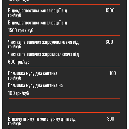
Відеодіагностика каналізації від ⠀⠀⠀⠀⠀⠀⠀⠀⠀⠀⠀1500
грн/куб
Відеодіагностика каналізації від
1500 грн / куб
Чистка та викачка жироуловлювача від⠀⠀⠀⠀⠀⠀⠀⠀600
грн/куб
Чистка та викачка жировловлювача від
600 грн/куб
Розмивка мулу дна септика ⠀⠀⠀⠀⠀⠀⠀⠀⠀⠀⠀⠀⠀⠀⠀100
грн/куб
Розмивка мулу дна септика на
100 грн/куб
Відкачати яму та зливну яму ціна від ⠀⠀⠀⠀⠀⠀⠀⠀⠀300
грн/куб