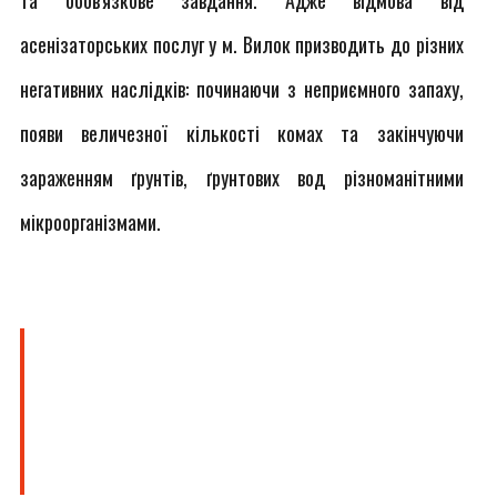
та обов'язкове завдання. Адже відмова від
асенізаторських послуг у м. Вилок призводить до різних
негативних наслідків: починаючи з неприємного запаху,
появи величезної кількості комах та закінчуючи
зараженням ґрунтів, ґрунтових вод різноманітними
мікроорганізмами.