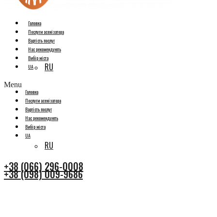
Головна
Послуги асенізатора
Вартість послуг
Нас рекомендують
Вибір міста
RU
UA
Menu
Головна
Послуги асенізатора
Вартість послуг
Нас рекомендують
Вибір міста
UA
RU
+38 (066) 296-0008
+38 (098) 009-9686