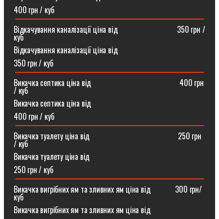
400 грн / куб
Відкачування каналізації ціна від ⠀⠀⠀⠀⠀⠀⠀⠀⠀⠀350 грн /
куб
Відкачування каналізації ціна від
350 грн / куб
Викачка септика ціна від ⠀⠀⠀⠀⠀⠀⠀⠀⠀⠀⠀⠀⠀⠀⠀400 грн
/ куб
Викачка септика ціна від
400 грн / куб
Викачка туалету ціна від ⠀⠀⠀⠀⠀⠀⠀⠀⠀⠀⠀⠀⠀⠀⠀250 грн
/ куб⠀
Викачка туалету ціна від
250 грн / куб
Викачка вигрібних ям та зливних ям ціна від ⠀⠀⠀⠀300 грн/
куб
Викачка вигрібних ям та зливних ям ціна від