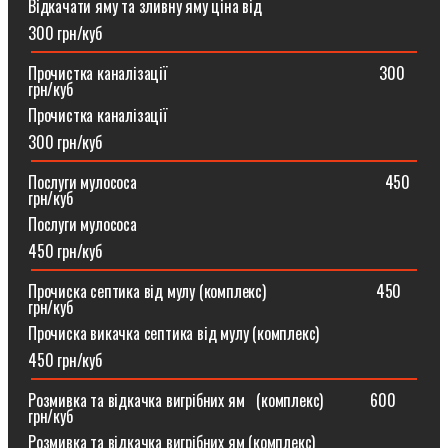
Відкачати яму та зливну яму ціна від
300 грн/куб
Прочистка каналізації⠀⠀⠀⠀⠀⠀⠀⠀⠀⠀⠀⠀⠀⠀⠀⠀⠀⠀300
грн/куб
Прочистка каналізації
300 грн/куб
Послуги мулососа⠀⠀⠀⠀⠀⠀⠀⠀⠀⠀⠀⠀⠀⠀⠀⠀⠀⠀⠀⠀⠀450
грн/куб
Послуги мулососа
450 грн/куб
Прочиска септика від мулу (комплекс) ⠀⠀⠀⠀⠀⠀⠀⠀⠀450
грн/куб
Прочиска викачка септика від мулу (комплекс)
450 грн/куб
Розмивка та відкачка вигрібних ям⠀(комплекс)⠀⠀⠀⠀600
грн/куб
Розмивка та відкачка вигрібних ям (комплекс)⠀