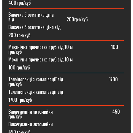
400 грн/куб
Викачка біосептика ціна
від⠀⠀⠀⠀⠀⠀⠀⠀⠀⠀⠀⠀⠀⠀⠀200грн/куб
Викачка біосептика ціна від
200 грн/куб
Механічна прочистка труб від 10 м⠀⠀⠀⠀⠀⠀⠀⠀⠀⠀⠀100
грн/куб
Механічна прочистка труб від 10 м
100 грн/куб
Телеінспекція каналізації від⠀⠀⠀⠀⠀⠀⠀⠀⠀⠀⠀⠀⠀1700
грн/куб
Телеінспекція каналізації від
1700 грн/куб
Викачування автомийки⠀⠀⠀⠀⠀⠀⠀⠀⠀⠀⠀⠀⠀⠀⠀⠀⠀450
грн/куб
Викачування автомийки
450 грн/куб