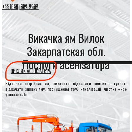
+38 (066) 296-0008
+38 (098) 009-9686
Викачка ям Вилок
Закарпатская обл.
Послуги асенізатора
ВИКЛИК АСЕНІЗАТОРА
Відкачка вигрібних ям, викачати відкачати септик і туалет,
відкачати зливну яму, прочищення труб каналізацій, чистка жиро
уловлювачів.