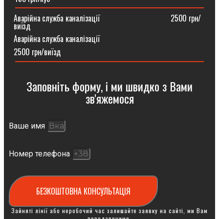
Аварійна служба каналізації ⠀⠀⠀⠀⠀⠀⠀⠀⠀⠀⠀⠀2500 грн/
виїзд
Аварійна служба каналізації
2500 грн/виїзд
Заповніть форму, і ми швидко з Вами
зв'яжемося
Ваше имя
Номер телефона
БЕЗКОШТОВНА КОНСУЛЬТАЦІЯ
Зайняті лінії або неробочий час залишайте заявку на сайті, ми Вам
передзвонимо.