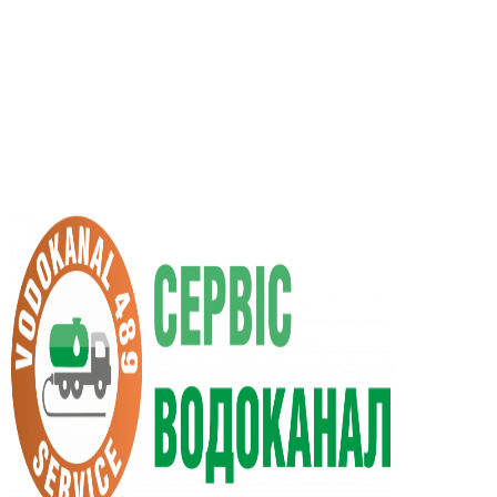
UA
RU
+38 (066) 296-0008
+38 (098) 009-9686