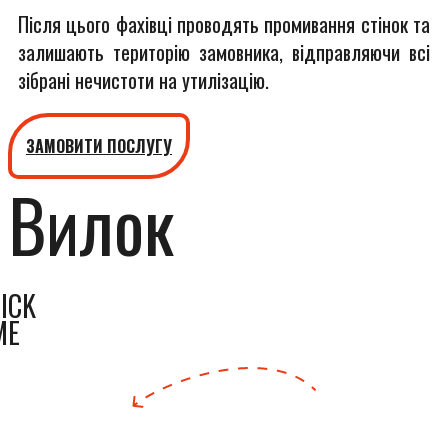
Після цього фахівці проводять промивання стінок та
залишають територію замовника, відправляючи всі
зібрані нечистоти на утилізацію.
ЗАМОВИТИ ПОСЛУГУ
Вилок
ICK
ME