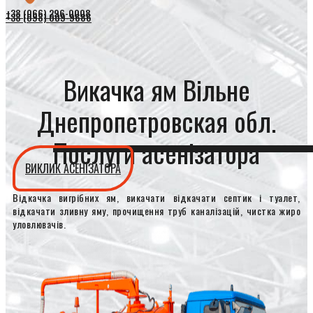
+38 (066) 296-0008
+38 (098) 009-9686
Викачка ям Вільне
Днепропетровская обл.
Послуги асенізатора
ВИКЛИК АСЕНІЗАТОРА
Відкачка вигрібних ям, викачати відкачати септик і туалет,
відкачати зливну яму, прочищення труб каналізацій, чистка жиро
уловлювачів.