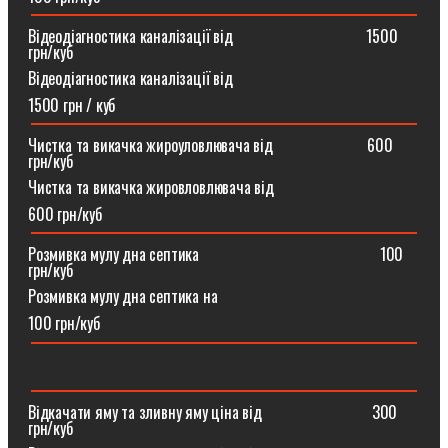
Відеодіагностика каналізації від ⠀⠀⠀⠀⠀⠀⠀⠀⠀⠀⠀1500
грн/куб
Відеодіагностика каналізації від
1500 грн / куб
Чистка та викачка жироуловлювача від⠀⠀⠀⠀⠀⠀⠀⠀600
грн/куб
Чистка та викачка жировловлювача від
600 грн/куб
Розмивка мулу дна септика ⠀⠀⠀⠀⠀⠀⠀⠀⠀⠀⠀⠀⠀⠀⠀100
грн/куб
Розмивка мулу дна септика на
100 грн/куб
Відкачати яму та зливну яму ціна від ⠀⠀⠀⠀⠀⠀⠀⠀⠀300
грн/куб