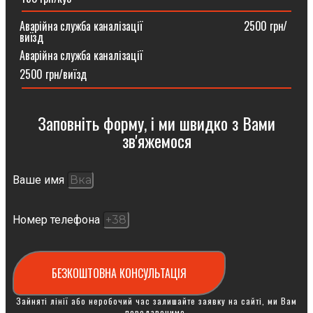
Аварійна служба каналізації ⠀⠀⠀⠀⠀⠀⠀⠀⠀⠀⠀⠀2500 грн/
виїзд
Аварійна служба каналізації
2500 грн/виїзд
Заповніть форму, і ми швидко з Вами
зв'яжемося
Ваше имя
Номер телефона
БЕЗКОШТОВНА КОНСУЛЬТАЦІЯ
Зайняті лінії або неробочий час залишайте заявку на сайті, ми Вам
передзвонимо.