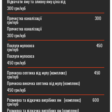
Відкачати яму та зливну яму ціна від
300 грн/куб
Прочистка каналізації⠀⠀⠀⠀⠀⠀⠀⠀⠀⠀⠀⠀⠀⠀⠀⠀⠀⠀300
грн/куб
Прочистка каналізації
300 грн/куб
Послуги мулососа⠀⠀⠀⠀⠀⠀⠀⠀⠀⠀⠀⠀⠀⠀⠀⠀⠀⠀⠀⠀⠀450
грн/куб
Послуги мулососа
450 грн/куб
Прочиска септика від мулу (комплекс) ⠀⠀⠀⠀⠀⠀⠀⠀⠀450
грн/куб
Прочиска викачка септика від мулу (комплекс)
450 грн/куб
Розмивка та відкачка вигрібних ям⠀(комплекс)⠀⠀⠀⠀600
грн/куб
Розмивка та відкачка вигрібних ям (комплекс)⠀