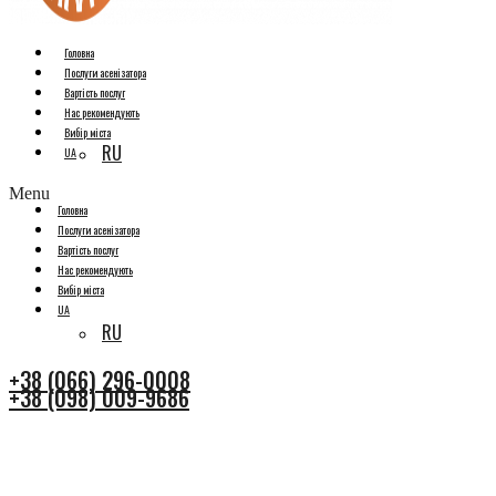
Головна
Послуги асенізатора
Вартість послуг
Нас рекомендують
Вибір міста
RU
UA
Menu
Головна
Послуги асенізатора
Вартість послуг
Нас рекомендують
Вибір міста
UA
RU
+38 (066) 296-0008
+38 (098) 009-9686