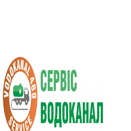
UA
RU
+38 (066) 296-0008
+38 (098) 009-9686