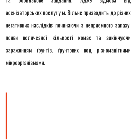
та обов'язкове завдання. Адже відмова від
асенізаторських послуг у м. Вільне призводить до різних
негативних наслідків: починаючи з неприємного запаху,
появи величезної кількості комах та закінчуючи
зараженням ґрунтів, ґрунтових вод різноманітними
мікроорганізмами.