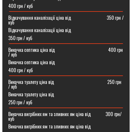
400 грн / куб
Відкачування каналізації ціна від ⠀⠀⠀⠀⠀⠀⠀⠀⠀⠀350 грн /
куб
Відкачування каналізації ціна від
350 грн / куб
Викачка септика ціна від ⠀⠀⠀⠀⠀⠀⠀⠀⠀⠀⠀⠀⠀⠀⠀400 грн
/ куб
Викачка септика ціна від
400 грн / куб
Викачка туалету ціна від ⠀⠀⠀⠀⠀⠀⠀⠀⠀⠀⠀⠀⠀⠀⠀250 грн
/ куб⠀
Викачка туалету ціна від
250 грн / куб
Викачка вигрібних ям та зливних ям ціна від ⠀⠀⠀⠀300 грн/
куб
Викачка вигрібних ям та зливних ям ціна від