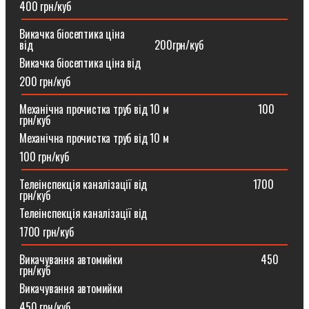
400 грн/куб
Викачка біосептика ціна
від⠀⠀⠀⠀⠀⠀⠀⠀⠀⠀⠀⠀⠀⠀⠀200грн/куб
Викачка біосептика ціна від
200 грн/куб
Механічна прочистка труб від 10 м⠀⠀⠀⠀⠀⠀⠀⠀⠀⠀⠀100
грн/куб
Механічна прочистка труб від 10 м
100 грн/куб
Телеінспекція каналізації від⠀⠀⠀⠀⠀⠀⠀⠀⠀⠀⠀⠀⠀1700
грн/куб
Телеінспекція каналізації від
1700 грн/куб
Викачування автомийки⠀⠀⠀⠀⠀⠀⠀⠀⠀⠀⠀⠀⠀⠀⠀⠀⠀450
грн/куб
Викачування автомийки
450 грн/куб