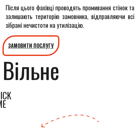
Після цього фахівці проводять промивання стінок та
залишають територію замовника, відправляючи всі
зібрані нечистоти на утилізацію.
ЗАМОВИТИ ПОСЛУГУ
Вільне
ICK
ME