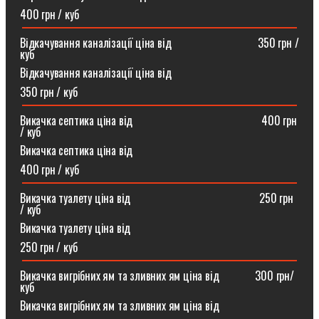
400 грн / куб
Відкачування каналізації ціна від ⠀⠀⠀⠀⠀⠀⠀⠀⠀⠀350 грн /
куб
Відкачування каналізації ціна від
350 грн / куб
Викачка септика ціна від ⠀⠀⠀⠀⠀⠀⠀⠀⠀⠀⠀⠀⠀⠀⠀400 грн
/ куб
Викачка септика ціна від
400 грн / куб
Викачка туалету ціна від ⠀⠀⠀⠀⠀⠀⠀⠀⠀⠀⠀⠀⠀⠀⠀250 грн
/ куб⠀
Викачка туалету ціна від
250 грн / куб
Викачка вигрібних ям та зливних ям ціна від ⠀⠀⠀⠀300 грн/
куб
Викачка вигрібних ям та зливних ям ціна від