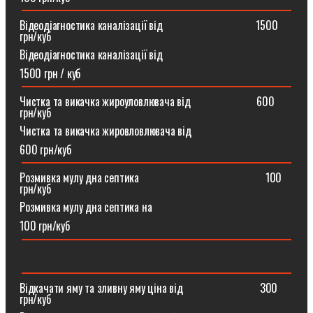
Відеодіагностика каналізації від ⠀⠀⠀⠀⠀⠀⠀⠀⠀⠀⠀1500
грн/куб
Відеодіагностика каналізації від
1500 грн / куб
Чистка та викачка жироуловлювача від⠀⠀⠀⠀⠀⠀⠀⠀600
грн/куб
Чистка та викачка жировловлювача від
600 грн/куб
Розмивка мулу дна септика ⠀⠀⠀⠀⠀⠀⠀⠀⠀⠀⠀⠀⠀⠀⠀100
грн/куб
Розмивка мулу дна септика на
100 грн/куб
Відкачати яму та зливну яму ціна від ⠀⠀⠀⠀⠀⠀⠀⠀⠀300
грн/куб