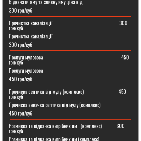
Відкачати яму та зливну яму ціна від
300 грн/куб
Прочистка каналізації⠀⠀⠀⠀⠀⠀⠀⠀⠀⠀⠀⠀⠀⠀⠀⠀⠀⠀300
грн/куб
Прочистка каналізації
300 грн/куб
Послуги мулососа⠀⠀⠀⠀⠀⠀⠀⠀⠀⠀⠀⠀⠀⠀⠀⠀⠀⠀⠀⠀⠀450
грн/куб
Послуги мулососа
450 грн/куб
Прочиска септика від мулу (комплекс) ⠀⠀⠀⠀⠀⠀⠀⠀⠀450
грн/куб
Прочиска викачка септика від мулу (комплекс)
450 грн/куб
Розмивка та відкачка вигрібних ям⠀(комплекс)⠀⠀⠀⠀600
грн/куб
Розмивка та відкачка вигрібних ям (комплекс)⠀