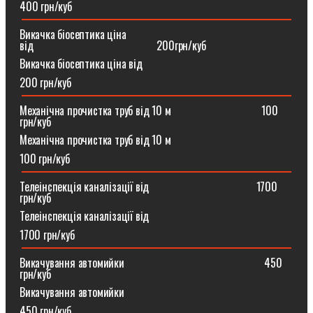
400 грн/куб
Викачка біосептика ціна
від⠀⠀⠀⠀⠀⠀⠀⠀⠀⠀⠀⠀⠀⠀⠀200грн/куб
Викачка біосептика ціна від
200 грн/куб
Механічна прочистка труб від 10 м⠀⠀⠀⠀⠀⠀⠀⠀⠀⠀⠀100
грн/куб
Механічна прочистка труб від 10 м
100 грн/куб
Телеінспекція каналізації від⠀⠀⠀⠀⠀⠀⠀⠀⠀⠀⠀⠀⠀1700
грн/куб
Телеінспекція каналізації від
1700 грн/куб
Викачування автомийки⠀⠀⠀⠀⠀⠀⠀⠀⠀⠀⠀⠀⠀⠀⠀⠀⠀450
грн/куб
Викачування автомийки
450 грн/куб