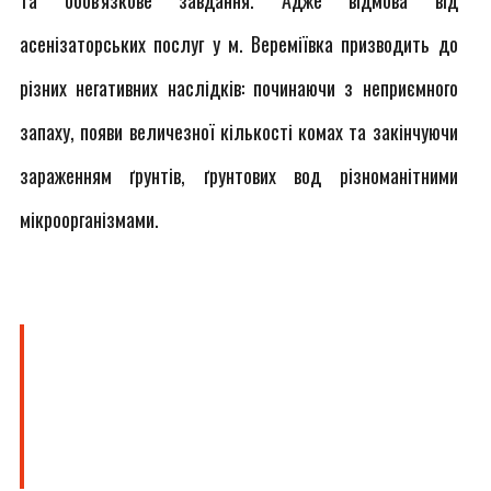
та обов'язкове завдання. Адже відмова від
асенізаторських послуг у м. Вереміївка призводить до
різних негативних наслідків: починаючи з неприємного
запаху, появи величезної кількості комах та закінчуючи
зараженням ґрунтів, ґрунтових вод різноманітними
мікроорганізмами.