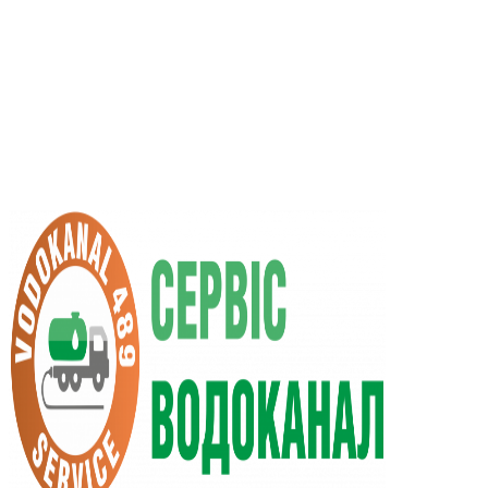
UA
RU
+38 (066) 296-0008
+38 (098) 009-9686