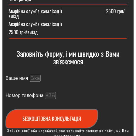
Аварійна служба каналізації ⠀⠀⠀⠀⠀⠀⠀⠀⠀⠀⠀⠀2500 грн/
виїзд
Аварійна служба каналізації
2500 грн/виїзд
Заповніть форму, і ми швидко з Вами
зв'яжемося
Ваше имя
Номер телефона
БЕЗКОШТОВНА КОНСУЛЬТАЦІЯ
Зайняті лінії або неробочий час залишайте заявку на сайті, ми Вам
передзвонимо.