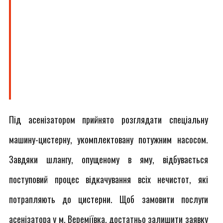
Під асенізатором прийнято розглядати спеціальну
машину-цистерну, укомплектовану потужним насосом.
Завдяки шлангу, опущеному в яму, відбувається
поступовий процес відкачування всіх нечистот, які
потрапляють до цистерни. Щоб замовити послуги
асенізатора у м. Вереміївка, достатньо залишити заявку