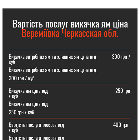
Вартість послуг викачка ям ціна
Вереміївка Черкасская обл.
Викачка вигрібних ям та зливних ям ціна від ⠀⠀⠀⠀300 грн /
куб
Викачка вигрібних ям та зливних ям ціна від
300 грн / куб
Викачка ям ціна від ⠀⠀⠀⠀⠀⠀⠀⠀⠀⠀⠀⠀⠀⠀⠀⠀⠀⠀250 грн
/ куб
Викачка ям ціна від
250 грн / куб
Вартість послуги ілососа від ⠀⠀⠀⠀⠀⠀⠀⠀⠀⠀⠀⠀⠀400 грн
/ куб
Вартість послуги ілососа від