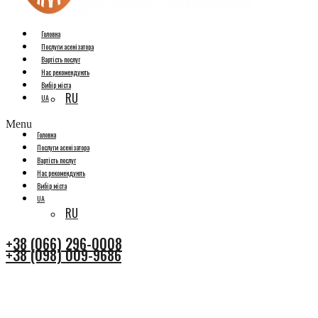
Головна
Послуги асенізатора
Вартість послуг
Нас рекомендують
Вибір міста
RU
UA
Menu
Головна
Послуги асенізатора
Вартість послуг
Нас рекомендують
Вибір міста
UA
RU
+38 (066) 296-0008
+38 (098) 009-9686