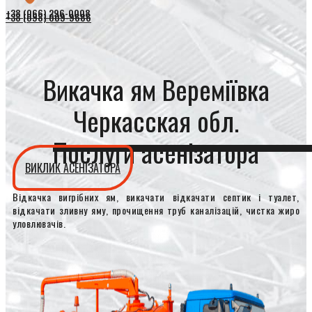
+38 (066) 296-0008
+38 (098) 009-9686
Викачка ям Вереміївка
Черкасская обл.
Послуги асенізатора
ВИКЛИК АСЕНІЗАТОРА
Відкачка вигрібних ям, викачати відкачати септик і туалет,
відкачати зливну яму, прочищення труб каналізацій, чистка жиро
уловлювачів.