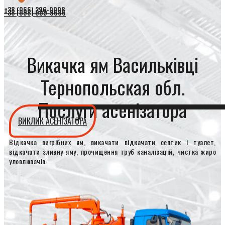
+38 (066) 296-0008
+38 (098) 009-9686
Викачка ям Васильківці
Тернопольская обл.
Послуги асенізатора
ВИКЛИК АСЕНІЗАТОРА
Відкачка вигрібних ям, викачати відкачати септик і туалет,
відкачати зливну яму, прочищення труб каналізацій, чистка жиро
уловлювачів.