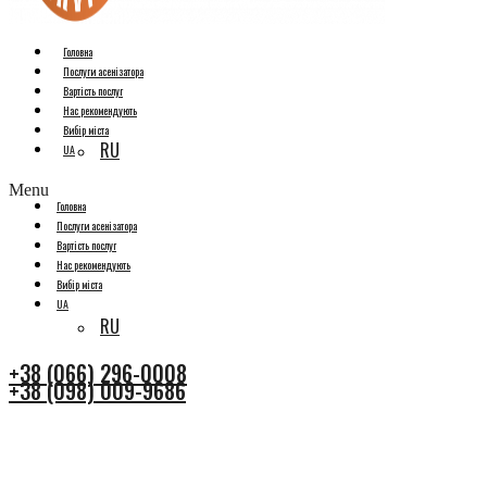
Головна
Послуги асенізатора
Вартість послуг
Нас рекомендують
Вибір міста
RU
UA
Menu
Головна
Послуги асенізатора
Вартість послуг
Нас рекомендують
Вибір міста
UA
RU
+38 (066) 296-0008
+38 (098) 009-9686