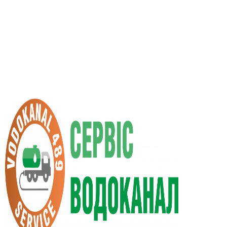
UA
RU
+38 (066) 296-0008
+38 (098) 009-9686