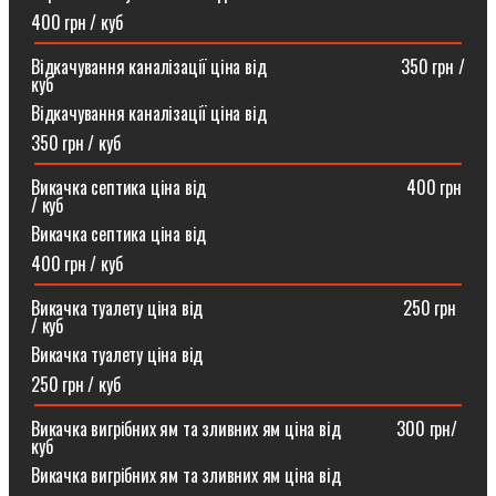
400 грн / куб
Відкачування каналізації ціна від ⠀⠀⠀⠀⠀⠀⠀⠀⠀⠀350 грн /
куб
Відкачування каналізації ціна від
350 грн / куб
Викачка септика ціна від ⠀⠀⠀⠀⠀⠀⠀⠀⠀⠀⠀⠀⠀⠀⠀400 грн
/ куб
Викачка септика ціна від
400 грн / куб
Викачка туалету ціна від ⠀⠀⠀⠀⠀⠀⠀⠀⠀⠀⠀⠀⠀⠀⠀250 грн
/ куб⠀
Викачка туалету ціна від
250 грн / куб
Викачка вигрібних ям та зливних ям ціна від ⠀⠀⠀⠀300 грн/
куб
Викачка вигрібних ям та зливних ям ціна від