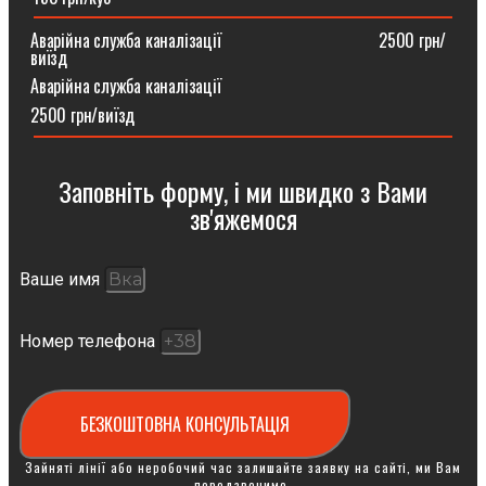
Аварійна служба каналізації ⠀⠀⠀⠀⠀⠀⠀⠀⠀⠀⠀⠀2500 грн/
виїзд
Аварійна служба каналізації
2500 грн/виїзд
Заповніть форму, і ми швидко з Вами
зв'яжемося
Ваше имя
Номер телефона
БЕЗКОШТОВНА КОНСУЛЬТАЦІЯ
Зайняті лінії або неробочий час залишайте заявку на сайті, ми Вам
передзвонимо.