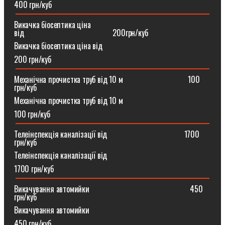
400 грн/куб
Викачка біосептика ціна
від⠀⠀⠀⠀⠀⠀⠀⠀⠀⠀⠀⠀⠀⠀⠀200грн/куб
Викачка біосептика ціна від
200 грн/куб
Механічна прочистка труб від 10 м⠀⠀⠀⠀⠀⠀⠀⠀⠀⠀⠀100
грн/куб
Механічна прочистка труб від 10 м
100 грн/куб
Телеінспекція каналізації від⠀⠀⠀⠀⠀⠀⠀⠀⠀⠀⠀⠀⠀1700
грн/куб
Телеінспекція каналізації від
1700 грн/куб
Викачування автомийки⠀⠀⠀⠀⠀⠀⠀⠀⠀⠀⠀⠀⠀⠀⠀⠀⠀450
грн/куб
Викачування автомийки
450 грн/куб