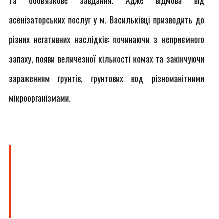
та обов'язкове завдання. Адже відмова від
асенізаторських послуг у м. Васильківці призводить до
різних негативних наслідків: починаючи з неприємного
запаху, появи величезної кількості комах та закінчуючи
зараженням ґрунтів, ґрунтових вод різноманітними
мікроорганізмами.