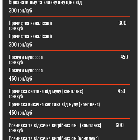
Відкачати яму та зливну яму ціна від
300 грн/куб
Прочистка каналізації⠀⠀⠀⠀⠀⠀⠀⠀⠀⠀⠀⠀⠀⠀⠀⠀⠀⠀300
грн/куб
Прочистка каналізації
300 грн/куб
Послуги мулососа⠀⠀⠀⠀⠀⠀⠀⠀⠀⠀⠀⠀⠀⠀⠀⠀⠀⠀⠀⠀⠀450
грн/куб
Послуги мулососа
450 грн/куб
Прочиска септика від мулу (комплекс) ⠀⠀⠀⠀⠀⠀⠀⠀⠀450
грн/куб
Прочиска викачка септика від мулу (комплекс)
450 грн/куб
Розмивка та відкачка вигрібних ям⠀(комплекс)⠀⠀⠀⠀600
грн/куб
Розмивка та відкачка вигрібних ям (комплекс)⠀