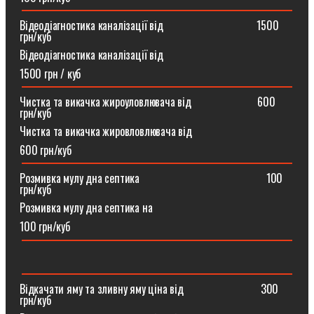
Відеодіагностика каналізації від ⠀⠀⠀⠀⠀⠀⠀⠀⠀⠀⠀1500
грн/куб
Відеодіагностика каналізації від
1500 грн / куб
Чистка та викачка жироуловлювача від⠀⠀⠀⠀⠀⠀⠀⠀600
грн/куб
Чистка та викачка жировловлювача від
600 грн/куб
Розмивка мулу дна септика ⠀⠀⠀⠀⠀⠀⠀⠀⠀⠀⠀⠀⠀⠀⠀100
грн/куб
Розмивка мулу дна септика на
100 грн/куб
Відкачати яму та зливну яму ціна від ⠀⠀⠀⠀⠀⠀⠀⠀⠀300
грн/куб