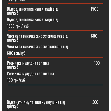
Відеодіагностика каналізації від ⠀⠀⠀⠀⠀⠀⠀⠀⠀⠀⠀1500
грн/куб
Відеодіагностика каналізації від
1500 грн / куб
Чистка та викачка жироуловлювача від⠀⠀⠀⠀⠀⠀⠀⠀600
грн/куб
Чистка та викачка жировловлювача від
600 грн/куб
Розмивка мулу дна септика ⠀⠀⠀⠀⠀⠀⠀⠀⠀⠀⠀⠀⠀⠀⠀100
грн/куб
Розмивка мулу дна септика на
100 грн/куб
Відкачати яму та зливну яму ціна від ⠀⠀⠀⠀⠀⠀⠀⠀⠀300
грн/куб