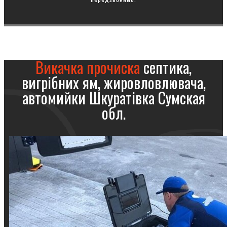
Викачка прочиска
септика,
вигрібних ям, жировловлювача,
автомийки Шкуратівка Сумская
обл.