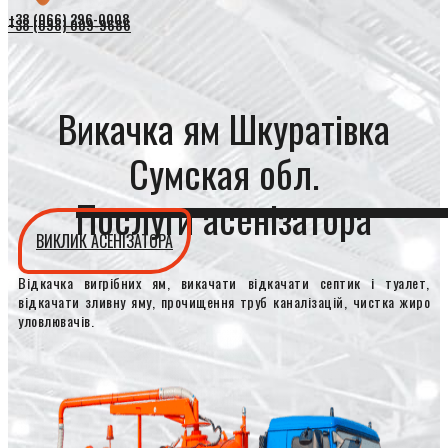
+38 (066) 296-0008
+38 (098) 009-9686
Викачка ям Шкуратівка
Сумская обл.
Послуги асенізатора
ВИКЛИК АСЕНІЗАТОРА
Відкачка вигрібних ям, викачати відкачати септик і туалет,
відкачати зливну яму, прочищення труб каналізацій, чистка жиро
уловлювачів.