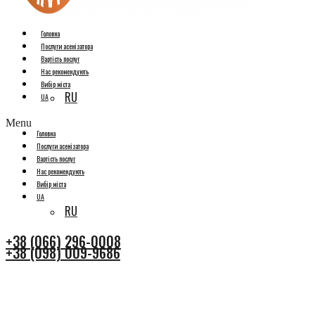
Головна
Послуги асенізатора
Вартість послуг
Нас рекомендують
Вибір міста
RU
UA
Menu
Головна
Послуги асенізатора
Вартість послуг
Нас рекомендують
Вибір міста
UA
RU
+38 (066) 296-0008
+38 (098) 009-9686