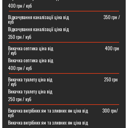
400 грн / куб
Відкачування каналізації ціна від ⠀⠀⠀⠀⠀⠀⠀⠀⠀⠀350 грн /
куб
Відкачування каналізації ціна від
350 грн / куб
Викачка септика ціна від ⠀⠀⠀⠀⠀⠀⠀⠀⠀⠀⠀⠀⠀⠀⠀400 грн
/ куб
Викачка септика ціна від
400 грн / куб
Викачка туалету ціна від ⠀⠀⠀⠀⠀⠀⠀⠀⠀⠀⠀⠀⠀⠀⠀250 грн
/ куб⠀
Викачка туалету ціна від
250 грн / куб
Викачка вигрібних ям та зливних ям ціна від ⠀⠀⠀⠀300 грн/
куб
Викачка вигрібних ям та зливних ям ціна від