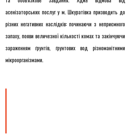
та обов'язкове завдання. Адже відмова від
асенізаторських послуг у м. Шкуратівка призводить до
різних негативних наслідків: починаючи з неприємного
запаху, появи величезної кількості комах та закінчуючи
зараженням ґрунтів, ґрунтових вод різноманітними
мікроорганізмами.