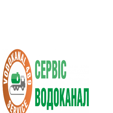
UA
RU
+38 (066) 296-0008
+38 (098) 009-9686