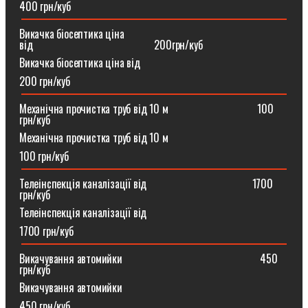
400 грн/куб
Викачка біосептика ціна
від⠀⠀⠀⠀⠀⠀⠀⠀⠀⠀⠀⠀⠀⠀⠀200грн/куб
Викачка біосептика ціна від
200 грн/куб
Механічна прочистка труб від 10 м⠀⠀⠀⠀⠀⠀⠀⠀⠀⠀⠀100
грн/куб
Механічна прочистка труб від 10 м
100 грн/куб
Телеінспекція каналізації від⠀⠀⠀⠀⠀⠀⠀⠀⠀⠀⠀⠀⠀1700
грн/куб
Телеінспекція каналізації від
1700 грн/куб
Викачування автомийки⠀⠀⠀⠀⠀⠀⠀⠀⠀⠀⠀⠀⠀⠀⠀⠀⠀450
грн/куб
Викачування автомийки
450 грн/куб