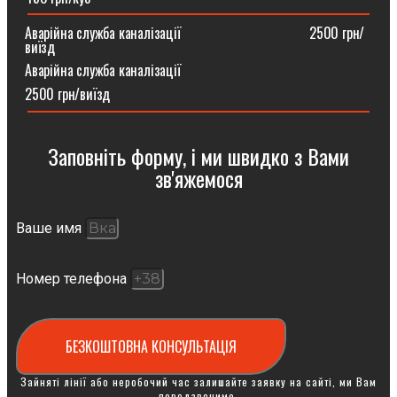
Аварійна служба каналізації ⠀⠀⠀⠀⠀⠀⠀⠀⠀⠀⠀⠀2500 грн/
виїзд
Аварійна служба каналізації
2500 грн/виїзд
Заповніть форму, і ми швидко з Вами
зв'яжемося
Ваше имя
Номер телефона
БЕЗКОШТОВНА КОНСУЛЬТАЦІЯ
Зайняті лінії або неробочий час залишайте заявку на сайті, ми Вам
передзвонимо.