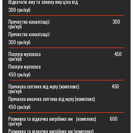
Відкачати яму та зливну яму ціна від
300 грн/куб
Прочистка каналізації⠀⠀⠀⠀⠀⠀⠀⠀⠀⠀⠀⠀⠀⠀⠀⠀⠀⠀300
грн/куб
Прочистка каналізації
300 грн/куб
Послуги мулососа⠀⠀⠀⠀⠀⠀⠀⠀⠀⠀⠀⠀⠀⠀⠀⠀⠀⠀⠀⠀⠀450
грн/куб
Послуги мулососа
450 грн/куб
Прочиска септика від мулу (комплекс) ⠀⠀⠀⠀⠀⠀⠀⠀⠀450
грн/куб
Прочиска викачка септика від мулу (комплекс)
450 грн/куб
Розмивка та відкачка вигрібних ям⠀(комплекс)⠀⠀⠀⠀600
грн/куб
Розмивка та відкачка вигрібних ям (комплекс)⠀