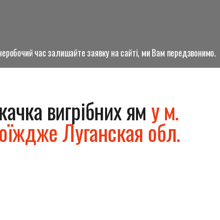
о неробочий час залишайте заявку на сайті, ми Вам передзвонимо.
качка вигрібних ям
у м.
оїждже Луганская обл.