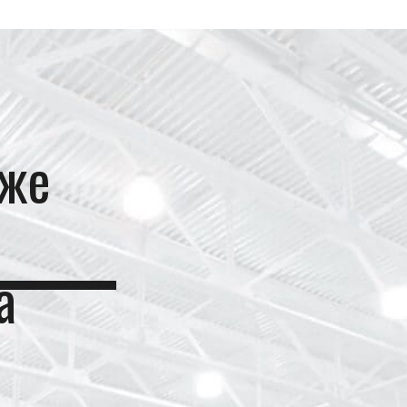
дже
а