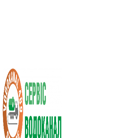
Послуги асенізатора
Вартість послуг
Нас рекомендують
Вибір міста
UA
RU
+38 (066) 296-0008
+38 (098) 009-9686