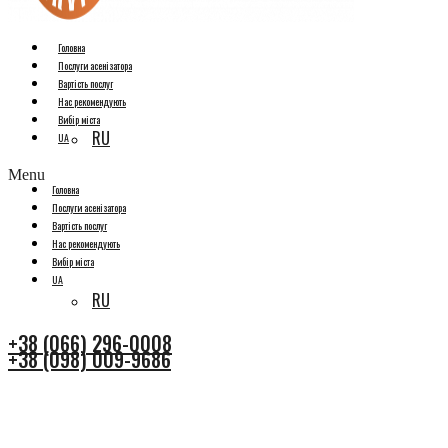
Головна
Послуги асенізатора
Вартість послуг
Нас рекомендують
Вибір міста
RU
UA
Menu
Головна
Послуги асенізатора
Вартість послуг
Нас рекомендують
Вибір міста
UA
RU
+38 (066) 296-0008
+38 (098) 009-9686