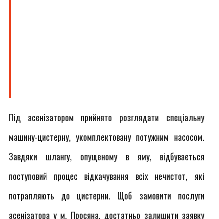
Під асенізатором прийнято розглядати спеціальну
машину-цистерну, укомплектовану потужним насосом.
Завдяки шлангу, опущеному в яму, відбувається
поступовий процес відкачування всіх нечистот, які
потрапляють до цистерни. Щоб замовити послуги
асенізатора у м. Просяна, достатньо залишити заявку