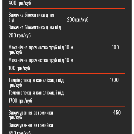
400 грн/куб
Викачка біосептика ціна
від⠀⠀⠀⠀⠀⠀⠀⠀⠀⠀⠀⠀⠀⠀⠀200грн/куб
Викачка біосептика ціна від
200 грн/куб
Механічна прочистка труб від 10 м⠀⠀⠀⠀⠀⠀⠀⠀⠀⠀⠀100
грн/куб
Механічна прочистка труб від 10 м
100 грн/куб
Телеінспекція каналізації від⠀⠀⠀⠀⠀⠀⠀⠀⠀⠀⠀⠀⠀1700
грн/куб
Телеінспекція каналізації від
1700 грн/куб
Викачування автомийки⠀⠀⠀⠀⠀⠀⠀⠀⠀⠀⠀⠀⠀⠀⠀⠀⠀450
грн/куб
Викачування автомийки
450 грн/куб