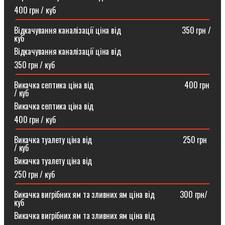
400 грн / куб
Відкачування каналізації ціна від ⠀⠀⠀⠀⠀⠀⠀⠀⠀⠀350 грн /
куб
Відкачування каналізації ціна від
350 грн / куб
Викачка септика ціна від ⠀⠀⠀⠀⠀⠀⠀⠀⠀⠀⠀⠀⠀⠀⠀400 грн
/ куб
Викачка септика ціна від
400 грн / куб
Викачка туалету ціна від ⠀⠀⠀⠀⠀⠀⠀⠀⠀⠀⠀⠀⠀⠀⠀250 грн
/ куб⠀
Викачка туалету ціна від
250 грн / куб
Викачка вигрібних ям та зливних ям ціна від ⠀⠀⠀⠀300 грн/
куб
Викачка вигрібних ям та зливних ям ціна від