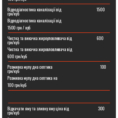
Відеодіагностика каналізації від ⠀⠀⠀⠀⠀⠀⠀⠀⠀⠀⠀1500
грн/куб
Відеодіагностика каналізації від
1500 грн / куб
Чистка та викачка жироуловлювача від⠀⠀⠀⠀⠀⠀⠀⠀600
грн/куб
Чистка та викачка жировловлювача від
600 грн/куб
Розмивка мулу дна септика ⠀⠀⠀⠀⠀⠀⠀⠀⠀⠀⠀⠀⠀⠀⠀100
грн/куб
Розмивка мулу дна септика на
100 грн/куб
Відкачати яму та зливну яму ціна від ⠀⠀⠀⠀⠀⠀⠀⠀⠀300
грн/куб