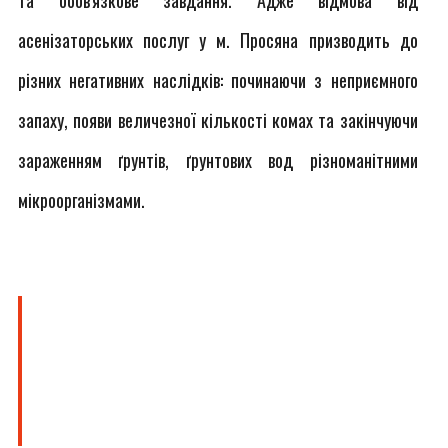
та обов'язкове завдання. Адже відмова від
асенізаторських послуг у м. Просяна призводить до
різних негативних наслідків: починаючи з неприємного
запаху, появи величезної кількості комах та закінчуючи
зараженням ґрунтів, ґрунтових вод різноманітними
мікроорганізмами.