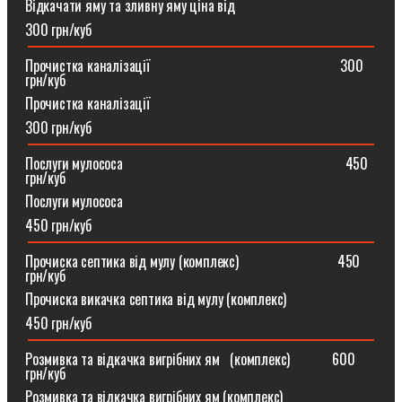
Відкачати яму та зливну яму ціна від
300 грн/куб
Прочистка каналізації⠀⠀⠀⠀⠀⠀⠀⠀⠀⠀⠀⠀⠀⠀⠀⠀⠀⠀300
грн/куб
Прочистка каналізації
300 грн/куб
Послуги мулососа⠀⠀⠀⠀⠀⠀⠀⠀⠀⠀⠀⠀⠀⠀⠀⠀⠀⠀⠀⠀⠀450
грн/куб
Послуги мулососа
450 грн/куб
Прочиска септика від мулу (комплекс) ⠀⠀⠀⠀⠀⠀⠀⠀⠀450
грн/куб
Прочиска викачка септика від мулу (комплекс)
450 грн/куб
Розмивка та відкачка вигрібних ям⠀(комплекс)⠀⠀⠀⠀600
грн/куб
Розмивка та відкачка вигрібних ям (комплекс)⠀