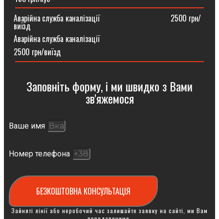
Аварійна служба каналізації ⠀⠀⠀⠀⠀⠀⠀⠀⠀⠀⠀⠀2500 грн/
виїзд
Аварійна служба каналізації
2500 грн/виїзд
Заповніть форму, і ми швидко з Вами
зв'яжемося
Ваше имя
Номер телефона
БЕЗКОШТОВНА КОНСУЛЬТАЦІЯ
Зайняті лінії або неробочий час залишайте заявку на сайті, ми Вам
передзвонимо.