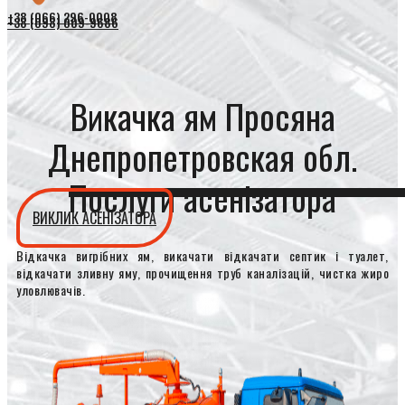
+38 (066) 296-0008
+38 (098) 009-9686
Викачка ям Просяна
Днепропетровская обл.
Послуги асенізатора
ВИКЛИК АСЕНІЗАТОРА
Відкачка вигрібних ям, викачати відкачати септик і туалет,
відкачати зливну яму, прочищення труб каналізацій, чистка жиро
уловлювачів.