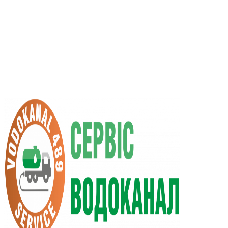
UA
RU
+38 (066) 296-0008
+38 (098) 009-9686