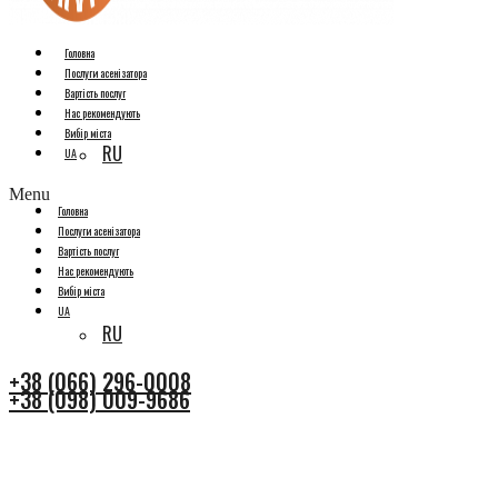
Головна
Послуги асенізатора
Вартість послуг
Нас рекомендують
Вибір міста
RU
UA
Menu
Головна
Послуги асенізатора
Вартість послуг
Нас рекомендують
Вибір міста
UA
RU
+38 (066) 296-0008
+38 (098) 009-9686