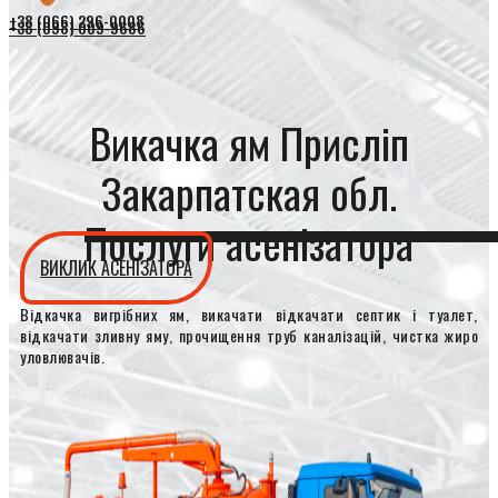
+38 (066) 296-0008
+38 (098) 009-9686
Викачка ям Присліп
Закарпатская обл.
Послуги асенізатора
ВИКЛИК АСЕНІЗАТОРА
Відкачка вигрібних ям, викачати відкачати септик і туалет,
відкачати зливну яму, прочищення труб каналізацій, чистка жиро
уловлювачів.