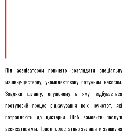
Під асенізатором прийнято розглядати спеціальну
машину-цистерну, укомплектовану потужним насосом.
Завдяки шлангу, опущеному в яму, відбувається
поступовий процес відкачування всіх нечистот, які
потрапляють до цистерни. Щоб замовити послуги
асенізатора у м. Присліп, достатньо залишити заявку на