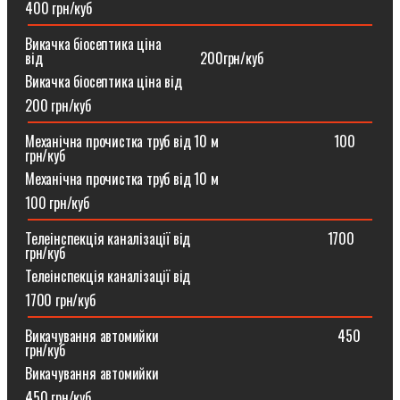
400 грн/куб
Викачка біосептика ціна
від⠀⠀⠀⠀⠀⠀⠀⠀⠀⠀⠀⠀⠀⠀⠀200грн/куб
Викачка біосептика ціна від
200 грн/куб
Механічна прочистка труб від 10 м⠀⠀⠀⠀⠀⠀⠀⠀⠀⠀⠀100
грн/куб
Механічна прочистка труб від 10 м
100 грн/куб
Телеінспекція каналізації від⠀⠀⠀⠀⠀⠀⠀⠀⠀⠀⠀⠀⠀1700
грн/куб
Телеінспекція каналізації від
1700 грн/куб
Викачування автомийки⠀⠀⠀⠀⠀⠀⠀⠀⠀⠀⠀⠀⠀⠀⠀⠀⠀450
грн/куб
Викачування автомийки
450 грн/куб