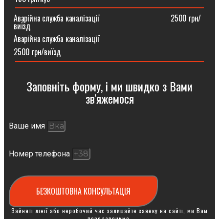
Аварійна служба каналізації ⠀⠀⠀⠀⠀⠀⠀⠀⠀⠀⠀⠀2500 грн/
виїзд
Аварійна служба каналізації
2500 грн/виїзд
Заповніть форму, і ми швидко з Вами
зв'яжемося
Ваше имя
Номер телефона
БЕЗКОШТОВНА КОНСУЛЬТАЦІЯ
Зайняті лінії або неробочий час залишайте заявку на сайті, ми Вам
передзвонимо.