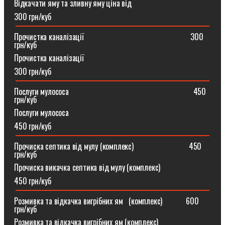
Відкачати яму та зливну яму ціна від
300 грн/куб
Прочистка каналізації⠀⠀⠀⠀⠀⠀⠀⠀⠀⠀⠀⠀⠀⠀⠀⠀⠀⠀300
грн/куб
Прочистка каналізації
300 грн/куб
Послуги мулососа⠀⠀⠀⠀⠀⠀⠀⠀⠀⠀⠀⠀⠀⠀⠀⠀⠀⠀⠀⠀⠀450
грн/куб
Послуги мулососа
450 грн/куб
Прочиска септика від мулу (комплекс) ⠀⠀⠀⠀⠀⠀⠀⠀⠀450
грн/куб
Прочиска викачка септика від мулу (комплекс)
450 грн/куб
Розмивка та відкачка вигрібних ям⠀(комплекс)⠀⠀⠀⠀600
грн/куб
Розмивка та відкачка вигрібних ям (комплекс)⠀