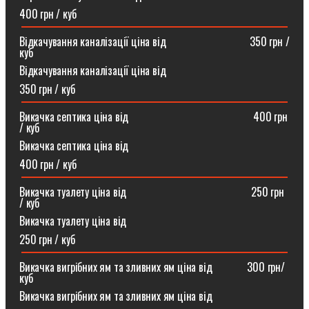
400 грн / куб
Відкачування каналізації ціна від ⠀⠀⠀⠀⠀⠀⠀⠀⠀⠀350 грн /
куб
Відкачування каналізації ціна від
350 грн / куб
Викачка септика ціна від ⠀⠀⠀⠀⠀⠀⠀⠀⠀⠀⠀⠀⠀⠀⠀400 грн
/ куб
Викачка септика ціна від
400 грн / куб
Викачка туалету ціна від ⠀⠀⠀⠀⠀⠀⠀⠀⠀⠀⠀⠀⠀⠀⠀250 грн
/ куб⠀
Викачка туалету ціна від
250 грн / куб
Викачка вигрібних ям та зливних ям ціна від ⠀⠀⠀⠀300 грн/
куб
Викачка вигрібних ям та зливних ям ціна від