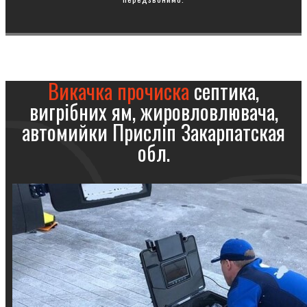
Викачка прочиска
септика,
вигрібних ям, жировловлювача,
автомийки Присліп Закарпатская
обл.