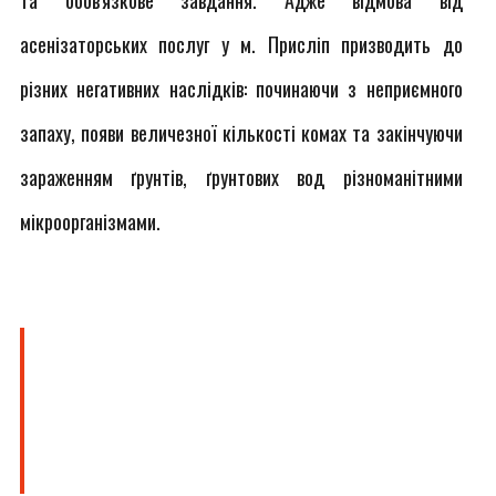
та обов'язкове завдання. Адже відмова від
асенізаторських послуг у м. Присліп призводить до
різних негативних наслідків: починаючи з неприємного
запаху, появи величезної кількості комах та закінчуючи
зараженням ґрунтів, ґрунтових вод різноманітними
мікроорганізмами.