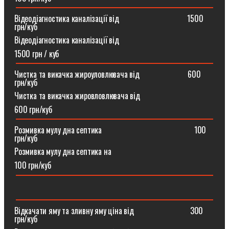
Відеодіагностика каналізації від ⠀⠀⠀⠀⠀⠀⠀⠀⠀⠀⠀1500
грн/куб
Відеодіагностика каналізації від
1500 грн / куб
Чистка та викачка жироуловлювача від⠀⠀⠀⠀⠀⠀⠀⠀600
грн/куб
Чистка та викачка жировловлювача від
600 грн/куб
Розмивка мулу дна септика ⠀⠀⠀⠀⠀⠀⠀⠀⠀⠀⠀⠀⠀⠀⠀100
грн/куб
Розмивка мулу дна септика на
100 грн/куб
Відкачати яму та зливну яму ціна від ⠀⠀⠀⠀⠀⠀⠀⠀⠀300
грн/куб