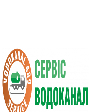
UA
RU
+38 (066) 296-0008
+38 (098) 009-9686