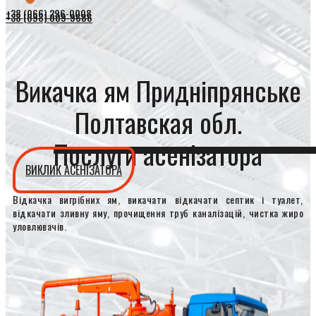
+38 (066) 296-0008
+38 (098) 009-9686
Викачка ям Придніпрянське
Полтавская обл.
Послуги асенізатора
ВИКЛИК АСЕНІЗАТОРА
Відкачка вигрібних ям, викачати відкачати септик і туалет,
відкачати зливну яму, прочищення труб каналізацій, чистка жиро
уловлювачів.