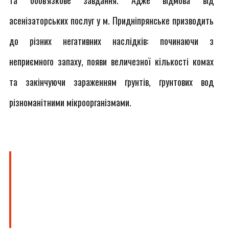
та обов'язкове завдання. Адже відмова від
асенізаторських послуг у м. Придніпрянське призводить
до різних негативних наслідків: починаючи з
неприємного запаху, появи величезної кількості комах
та закінчуючи зараженням ґрунтів, ґрунтових вод
різноманітними мікроорганізмами.