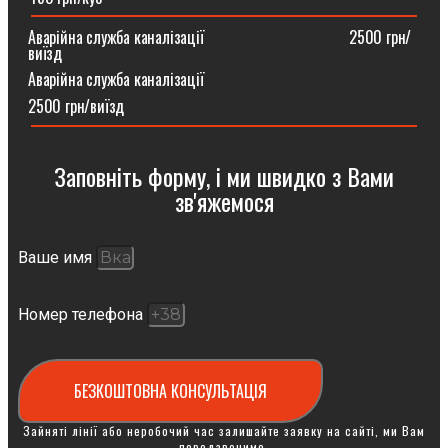
Аварійна служба каналізації ⠀⠀⠀⠀⠀⠀⠀⠀⠀⠀⠀⠀2500 грн/
виїзд
Аварійна служба каналізації
2500 грн/виїзд
Заповніть форму, і ми швидко з Вами
зв'яжемося
Ваше имя
Номер телефона
БЕЗКОШТОВНА КОНСУЛЬТАЦІЯ
Зайняті лінії або неробочий час залишайте заявку на сайті, ми Вам
передзвонимо.