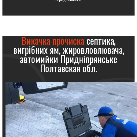
Викачка прочиска
септика,
вигрібних ям, жировловлювача,
автомийки Придніпрянське
Полтавская обл.