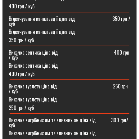
400 грн / куб
Відкачування каналізації ціна від ⠀⠀⠀⠀⠀⠀⠀⠀⠀⠀350 грн /
куб
Відкачування каналізації ціна від
350 грн / куб
Викачка септика ціна від ⠀⠀⠀⠀⠀⠀⠀⠀⠀⠀⠀⠀⠀⠀⠀400 грн
/ куб
Викачка септика ціна від
400 грн / куб
Викачка туалету ціна від ⠀⠀⠀⠀⠀⠀⠀⠀⠀⠀⠀⠀⠀⠀⠀250 грн
/ куб⠀
Викачка туалету ціна від
250 грн / куб
Викачка вигрібних ям та зливних ям ціна від ⠀⠀⠀⠀300 грн/
куб
Викачка вигрібних ям та зливних ям ціна від