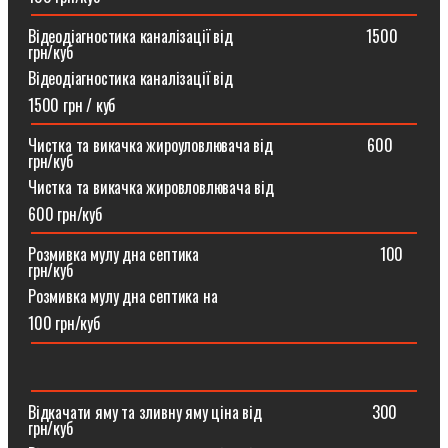
Відеодіагностика каналізації від ⠀⠀⠀⠀⠀⠀⠀⠀⠀⠀⠀1500
грн/куб
Відеодіагностика каналізації від
1500 грн / куб
Чистка та викачка жироуловлювача від⠀⠀⠀⠀⠀⠀⠀⠀600
грн/куб
Чистка та викачка жировловлювача від
600 грн/куб
Розмивка мулу дна септика ⠀⠀⠀⠀⠀⠀⠀⠀⠀⠀⠀⠀⠀⠀⠀100
грн/куб
Розмивка мулу дна септика на
100 грн/куб
Відкачати яму та зливну яму ціна від ⠀⠀⠀⠀⠀⠀⠀⠀⠀300
грн/куб