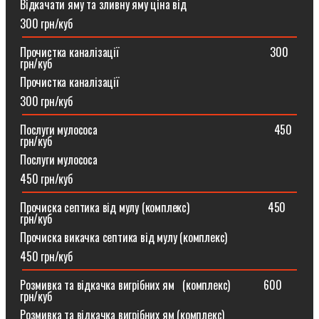
Відкачати яму та зливну яму ціна від
300 грн/куб
Прочистка каналізації⠀⠀⠀⠀⠀⠀⠀⠀⠀⠀⠀⠀⠀⠀⠀⠀⠀⠀300
грн/куб
Прочистка каналізації
300 грн/куб
Послуги мулососа⠀⠀⠀⠀⠀⠀⠀⠀⠀⠀⠀⠀⠀⠀⠀⠀⠀⠀⠀⠀⠀450
грн/куб
Послуги мулососа
450 грн/куб
Прочиска септика від мулу (комплекс) ⠀⠀⠀⠀⠀⠀⠀⠀⠀450
грн/куб
Прочиска викачка септика від мулу (комплекс)
450 грн/куб
Розмивка та відкачка вигрібних ям⠀(комплекс)⠀⠀⠀⠀600
грн/куб
Розмивка та відкачка вигрібних ям (комплекс)⠀