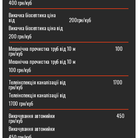
400 грн/куб
Викачка біосептика ціна
від⠀⠀⠀⠀⠀⠀⠀⠀⠀⠀⠀⠀⠀⠀⠀200грн/куб
Викачка біосептика ціна від
200 грн/куб
Механічна прочистка труб від 10 м⠀⠀⠀⠀⠀⠀⠀⠀⠀⠀⠀100
грн/куб
Механічна прочистка труб від 10 м
100 грн/куб
Телеінспекція каналізації від⠀⠀⠀⠀⠀⠀⠀⠀⠀⠀⠀⠀⠀1700
грн/куб
Телеінспекція каналізації від
1700 грн/куб
Викачування автомийки⠀⠀⠀⠀⠀⠀⠀⠀⠀⠀⠀⠀⠀⠀⠀⠀⠀450
грн/куб
Викачування автомийки
450 грн/куб