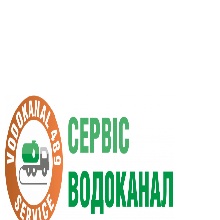
UA
RU
+38 (066) 296-0008
+38 (098) 009-9686