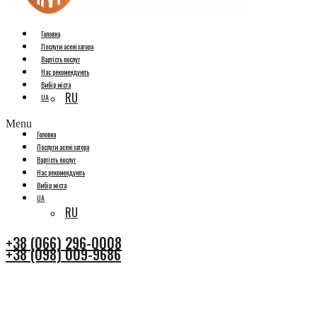
Головна
Послуги асенізатора
Вартість послуг
Нас рекомендують
Вибір міста
RU
UA
Menu
Головна
Послуги асенізатора
Вартість послуг
Нас рекомендують
Вибір міста
UA
RU
+38 (066) 296-0008
+38 (098) 009-9686