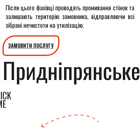
Після цього фахівці проводять промивання стінок та
залишають територію замовника, відправляючи всі
зібрані нечистоти на утилізацію.
ЗАМОВИТИ ПОСЛУГУ
Придніпрянськ
ICK
ME