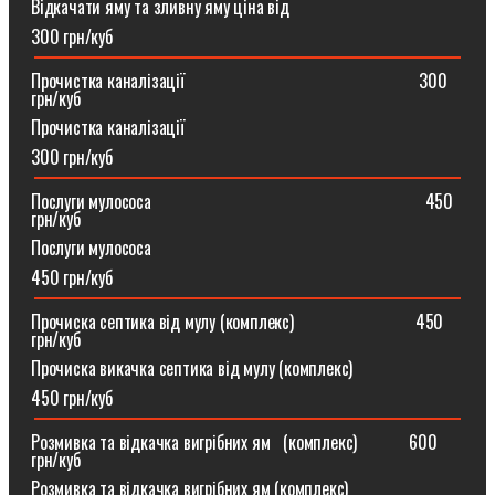
Відкачати яму та зливну яму ціна від
300 грн/куб
Прочистка каналізації⠀⠀⠀⠀⠀⠀⠀⠀⠀⠀⠀⠀⠀⠀⠀⠀⠀⠀300
грн/куб
Прочистка каналізації
300 грн/куб
Послуги мулососа⠀⠀⠀⠀⠀⠀⠀⠀⠀⠀⠀⠀⠀⠀⠀⠀⠀⠀⠀⠀⠀450
грн/куб
Послуги мулососа
450 грн/куб
Прочиска септика від мулу (комплекс) ⠀⠀⠀⠀⠀⠀⠀⠀⠀450
грн/куб
Прочиска викачка септика від мулу (комплекс)
450 грн/куб
Розмивка та відкачка вигрібних ям⠀(комплекс)⠀⠀⠀⠀600
грн/куб
Розмивка та відкачка вигрібних ям (комплекс)⠀