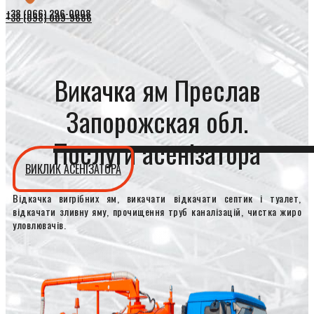
+38 (066) 296-0008
+38 (098) 009-9686
Викачка ям Преслав
Запорожская обл.
Послуги асенізатора
ВИКЛИК АСЕНІЗАТОРА
Відкачка вигрібних ям, викачати відкачати септик і туалет,
відкачати зливну яму, прочищення труб каналізацій, чистка жиро
уловлювачів.