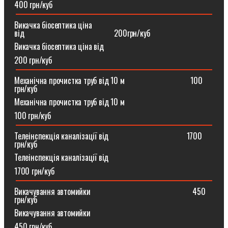
400 грн/куб
Викачка біосептика ціна
від⠀⠀⠀⠀⠀⠀⠀⠀⠀⠀⠀⠀⠀⠀⠀200грн/куб
Викачка біосептика ціна від
200 грн/куб
Механічна прочистка труб від 10 м⠀⠀⠀⠀⠀⠀⠀⠀⠀⠀⠀100
грн/куб
Механічна прочистка труб від 10 м
100 грн/куб
Телеінспекція каналізації від⠀⠀⠀⠀⠀⠀⠀⠀⠀⠀⠀⠀⠀1700
грн/куб
Телеінспекція каналізації від
1700 грн/куб
Викачування автомийки⠀⠀⠀⠀⠀⠀⠀⠀⠀⠀⠀⠀⠀⠀⠀⠀⠀450
грн/куб
Викачування автомийки
450 грн/куб