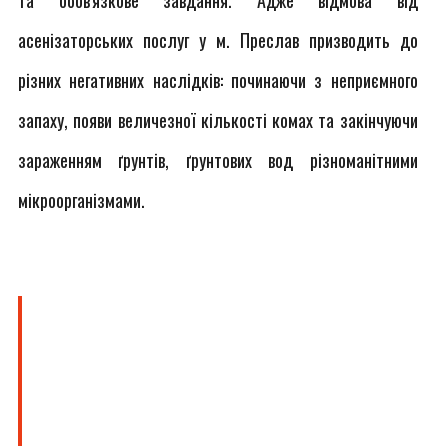
та обов'язкове завдання. Адже відмова від
асенізаторських послуг у м. Преслав призводить до
різних негативних наслідків: починаючи з неприємного
запаху, появи величезної кількості комах та закінчуючи
зараженням ґрунтів, ґрунтових вод різноманітними
мікроорганізмами.