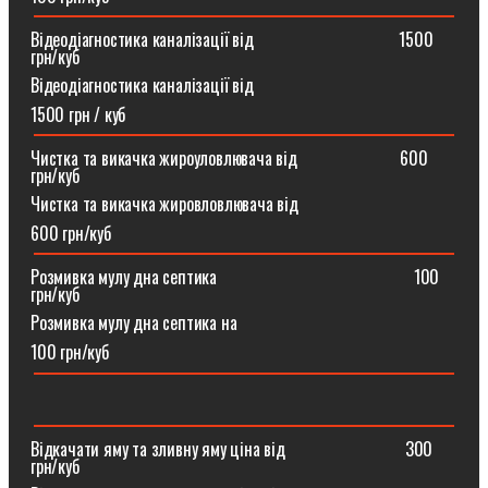
Відеодіагностика каналізації від ⠀⠀⠀⠀⠀⠀⠀⠀⠀⠀⠀1500
грн/куб
Відеодіагностика каналізації від
1500 грн / куб
Чистка та викачка жироуловлювача від⠀⠀⠀⠀⠀⠀⠀⠀600
грн/куб
Чистка та викачка жировловлювача від
600 грн/куб
Розмивка мулу дна септика ⠀⠀⠀⠀⠀⠀⠀⠀⠀⠀⠀⠀⠀⠀⠀100
грн/куб
Розмивка мулу дна септика на
100 грн/куб
Відкачати яму та зливну яму ціна від ⠀⠀⠀⠀⠀⠀⠀⠀⠀300
грн/куб