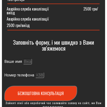
Аварійна служба каналізації ⠀⠀⠀⠀⠀⠀⠀⠀⠀⠀⠀⠀2500 грн/
виїзд
Аварійна служба каналізації
2500 грн/виїзд
Заповніть форму, і ми швидко з Вами
зв'яжемося
Ваше имя
Номер телефона
БЕЗКОШТОВНА КОНСУЛЬТАЦІЯ
Зайняті лінії або неробочий час залишайте заявку на сайті, ми Вам
передзвонимо.