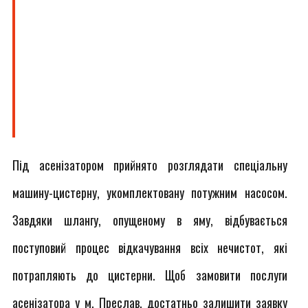
Під асенізатором прийнято розглядати спеціальну
машину-цистерну, укомплектовану потужним насосом.
Завдяки шлангу, опущеному в яму, відбувається
поступовий процес відкачування всіх нечистот, які
потрапляють до цистерни. Щоб замовити послуги
асенізатора у м. Преслав, достатньо залишити заявку