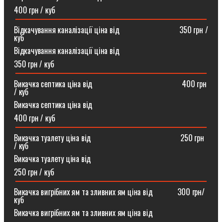
400 грн / куб
Відкачування каналізації ціна від ⠀⠀⠀⠀⠀⠀⠀⠀⠀⠀350 грн /
куб
Відкачування каналізації ціна від
350 грн / куб
Викачка септика ціна від ⠀⠀⠀⠀⠀⠀⠀⠀⠀⠀⠀⠀⠀⠀⠀400 грн
/ куб
Викачка септика ціна від
400 грн / куб
Викачка туалету ціна від ⠀⠀⠀⠀⠀⠀⠀⠀⠀⠀⠀⠀⠀⠀⠀250 грн
/ куб⠀
Викачка туалету ціна від
250 грн / куб
Викачка вигрібних ям та зливних ям ціна від ⠀⠀⠀⠀300 грн/
куб
Викачка вигрібних ям та зливних ям ціна від