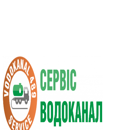
UA
RU
+38 (066) 296-0008
+38 (098) 009-9686