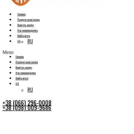
Головна
Послуги асенізатора
Вартість послуг
Нас рекомендують
Вибір міста
RU
UA
Menu
Головна
Послуги асенізатора
Вартість послуг
Нас рекомендують
Вибір міста
UA
RU
+38 (066) 296-0008
+38 (098) 009-9686