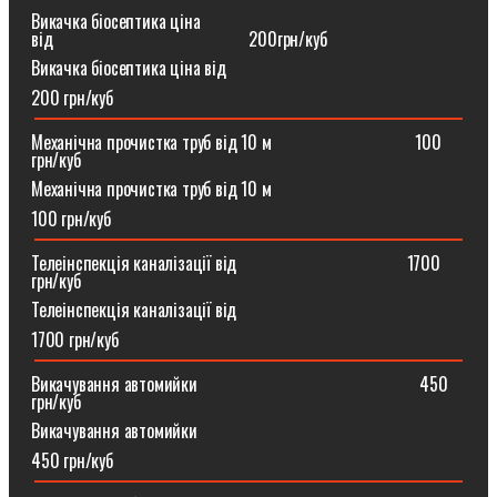
Викачка біосептика ціна
від⠀⠀⠀⠀⠀⠀⠀⠀⠀⠀⠀⠀⠀⠀⠀200грн/куб
Викачка біосептика ціна від
200 грн/куб
Механічна прочистка труб від 10 м⠀⠀⠀⠀⠀⠀⠀⠀⠀⠀⠀100
грн/куб
Механічна прочистка труб від 10 м
100 грн/куб
Телеінспекція каналізації від⠀⠀⠀⠀⠀⠀⠀⠀⠀⠀⠀⠀⠀1700
грн/куб
Телеінспекція каналізації від
1700 грн/куб
Викачування автомийки⠀⠀⠀⠀⠀⠀⠀⠀⠀⠀⠀⠀⠀⠀⠀⠀⠀450
грн/куб
Викачування автомийки
450 грн/куб