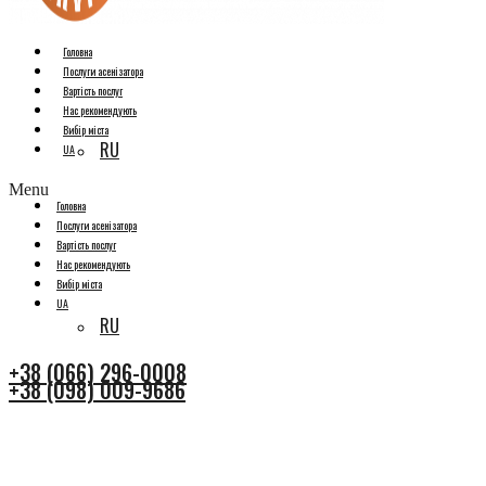
Головна
Послуги асенізатора
Вартість послуг
Нас рекомендують
Вибір міста
RU
UA
Menu
Головна
Послуги асенізатора
Вартість послуг
Нас рекомендують
Вибір міста
UA
RU
+38 (066) 296-0008
+38 (098) 009-9686