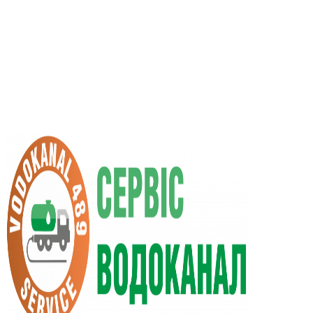
UA
RU
+38 (066) 296-0008
+38 (098) 009-9686