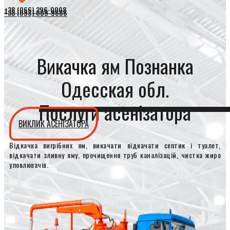
+38 (066) 296-0008
+38 (098) 009-9686
Викачка ям Познанка
Одесская обл.
Послуги асенізатора
ВИКЛИК АСЕНІЗАТОРА
Відкачка вигрібних ям, викачати відкачати септик і туалет,
відкачати зливну яму, прочищення труб каналізацій, чистка жиро
уловлювачів.