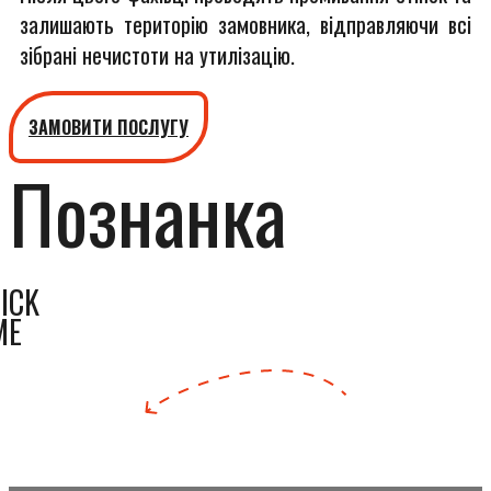
залишають територію замовника, відправляючи всі
зібрані нечистоти на утилізацію.
ЗАМОВИТИ ПОСЛУГУ
Познанка
ICK
ME