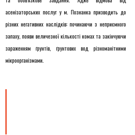
та обов'язкове завдання. Адже відмова від
асенізаторських послуг у м. Познанка призводить до
різних негативних наслідків: починаючи з неприємного
запаху, появи величезної кількості комах та закінчуючи
зараженням ґрунтів, ґрунтових вод різноманітними
мікроорганізмами.