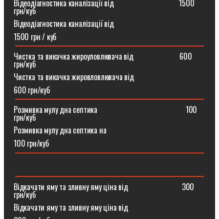
Відеодіагностика каналізації від ⠀⠀⠀⠀⠀⠀⠀⠀⠀⠀⠀1500
грн/куб
Відеодіагностика каналізації від
1500 грн / куб
Чистка та викачка жироуловлювача від⠀⠀⠀⠀⠀⠀⠀⠀600
грн/куб
Чистка та викачка жировловлювача від
600 грн/куб
Розмивка мулу дна септика ⠀⠀⠀⠀⠀⠀⠀⠀⠀⠀⠀⠀⠀⠀⠀100
грн/куб
Розмивка мулу дна септика на
100 грн/куб
Відкачати яму та зливну яму ціна від ⠀⠀⠀⠀⠀⠀⠀⠀⠀300
грн/куб
Відкачати яму та зливну яму ціна від