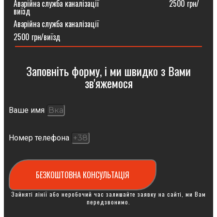
Аварійна служба каналізації ⠀⠀⠀⠀⠀⠀⠀⠀⠀⠀⠀⠀2500 грн/
виїзд
Аварійна служба каналізації
2500 грн/виїзд
Заповніть форму, і ми швидко з Вами
зв'яжемося
Ваше имя
Номер телефона
БЕЗКОШТОВНА КОНСУЛЬТАЦІЯ
Зайняті лінії або неробочий час залишайте заявку на сайті, ми Вам
передзвонимо.