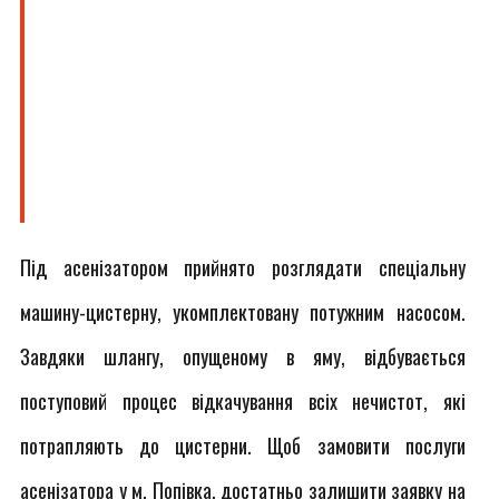
Під асенізатором прийнято розглядати спеціальну
машину-цистерну, укомплектовану потужним насосом.
Завдяки шлангу, опущеному в яму, відбувається
поступовий процес відкачування всіх нечистот, які
потрапляють до цистерни. Щоб замовити послуги
асенізатора у м. Попівка, достатньо залишити заявку на