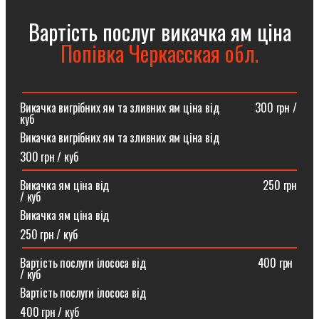
Вартість послуг викачка ям ціна
Попівка Черкасская обл.
Викачка вигрібних ям та зливних ям ціна від ⠀⠀⠀⠀300 грн /
куб
Викачка вигрібних ям та зливних ям ціна від
300 грн / куб
Викачка ям ціна від ⠀⠀⠀⠀⠀⠀⠀⠀⠀⠀⠀⠀⠀⠀⠀⠀⠀⠀250 грн
/ куб
Викачка ям ціна від
250 грн / куб
Вартість послуги ілососа від ⠀⠀⠀⠀⠀⠀⠀⠀⠀⠀⠀⠀⠀400 грн
/ куб
Вартість послуги ілососа від
400 грн / куб