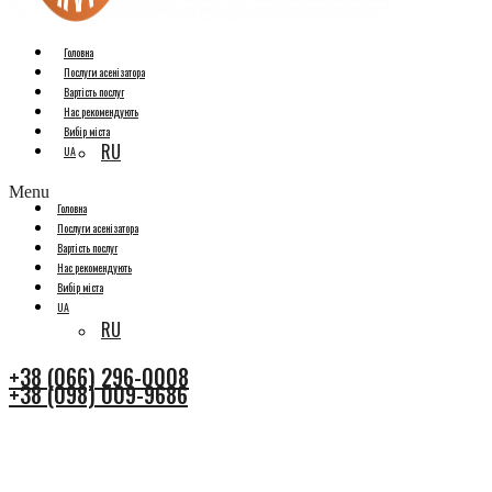
Головна
Послуги асенізатора
Вартість послуг
Нас рекомендують
Вибір міста
RU
UA
Menu
Головна
Послуги асенізатора
Вартість послуг
Нас рекомендують
Вибір міста
UA
RU
+38 (066) 296-0008
+38 (098) 009-9686