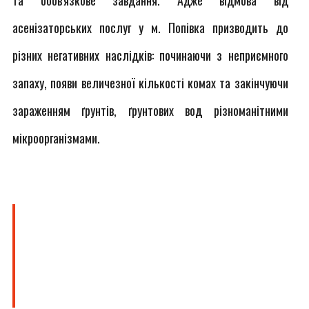
та обов'язкове завдання. Адже відмова від
асенізаторських послуг у м. Попівка призводить до
різних негативних наслідків: починаючи з неприємного
запаху, появи величезної кількості комах та закінчуючи
зараженням ґрунтів, ґрунтових вод різноманітними
мікроорганізмами.