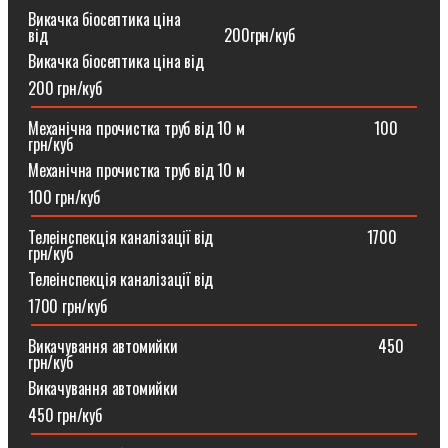
Викачка біосептика ціна
від⠀⠀⠀⠀⠀⠀⠀⠀⠀⠀⠀⠀⠀⠀⠀200грн/куб
Викачка біосептика ціна від
200 грн/куб
Механічна прочистка труб від 10 м⠀⠀⠀⠀⠀⠀⠀⠀⠀⠀⠀100
грн/куб
Механічна прочистка труб від 10 м
100 грн/куб
Телеінспекція каналізації від⠀⠀⠀⠀⠀⠀⠀⠀⠀⠀⠀⠀⠀1700
грн/куб
Телеінспекція каналізації від
1700 грн/куб
Викачування автомийки⠀⠀⠀⠀⠀⠀⠀⠀⠀⠀⠀⠀⠀⠀⠀⠀⠀450
грн/куб
Викачування автомийки
450 грн/куб