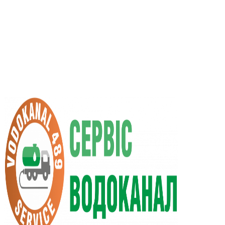
UA
RU
+38 (066) 296-0008
+38 (098) 009-9686