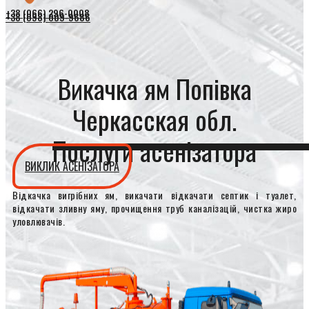
+38 (066) 296-0008
+38 (098) 009-9686
Викачка ям Попівка
Черкасская обл.
Послуги асенізатора
ВИКЛИК АСЕНІЗАТОРА
Відкачка вигрібних ям, викачати відкачати септик і туалет,
відкачати зливну яму, прочищення труб каналізацій, чистка жиро
уловлювачів.