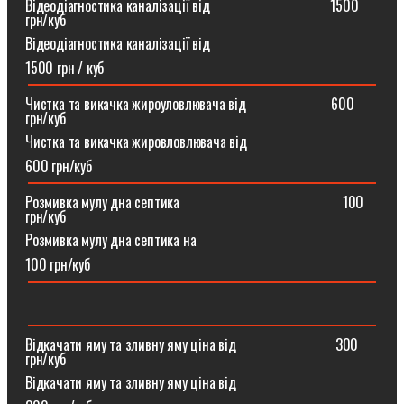
Відеодіагностика каналізації від ⠀⠀⠀⠀⠀⠀⠀⠀⠀⠀⠀1500
грн/куб
Відеодіагностика каналізації від
1500 грн / куб
Чистка та викачка жироуловлювача від⠀⠀⠀⠀⠀⠀⠀⠀600
грн/куб
Чистка та викачка жировловлювача від
600 грн/куб
Розмивка мулу дна септика ⠀⠀⠀⠀⠀⠀⠀⠀⠀⠀⠀⠀⠀⠀⠀100
грн/куб
Розмивка мулу дна септика на
100 грн/куб
Відкачати яму та зливну яму ціна від ⠀⠀⠀⠀⠀⠀⠀⠀⠀300
грн/куб
Відкачати яму та зливну яму ціна від