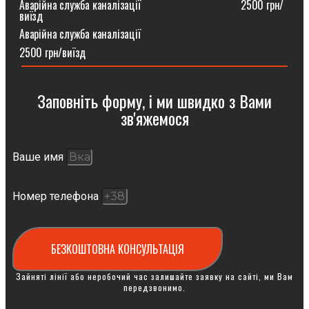
Аварійна служба каналізації ⠀⠀⠀⠀⠀⠀⠀⠀⠀⠀⠀⠀2500 грн/
виїзд
Аварійна служба каналізації
2500 грн/виїзд
Заповніть форму, і ми швидко з Вами
зв'яжемося
Ваше имя
Номер телефона
БЕЗКОШТОВНА КОНСУЛЬТАЦІЯ
Зайняті лінії або неробочий час залишайте заявку на сайті, ми Вам
передзвонимо.