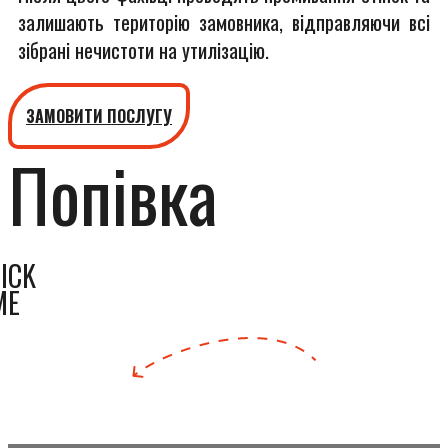
залишають територію замовника, відправляючи всі
зібрані нечистоти на утилізацію.
ЗАМОВИТИ ПОСЛУГУ
Попівка
ICK
ME