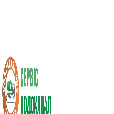
Послуги асенізатора
Вартість послуг
Нас рекомендують
Вибір міста
UA
RU
+38 (066) 296-0008
+38 (098) 009-9686