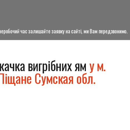
о неробочий час залишайте заявку на сайті, ми Вам передзвонимо.
качка вигрібних ям
у м.
Піщане Сумская обл.