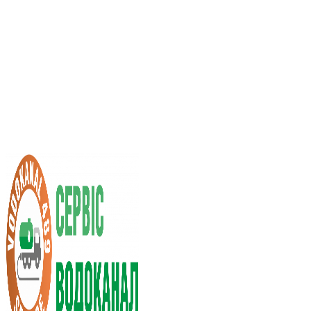
Послуги асенізатора
Вартість послуг
Нас рекомендують
Вибір міста
UA
RU
+38 (066) 296-0008
+38 (098) 009-9686