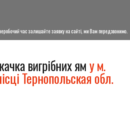
о неробочий час залишайте заявку на сайті, ми Вам передзвонимо.
качка вигрібних ям
у м.
ісці Тернопольская обл.