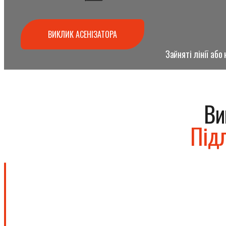
ВИКЛИК АСЕНІЗАТОРА
Зайняті лінії аб
Ви
Підл