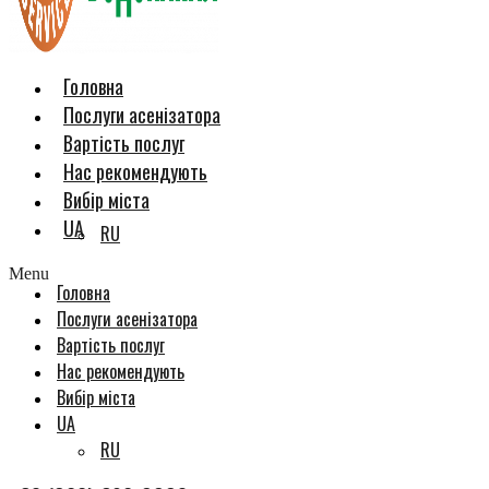
Головна
Послуги асенізатора
Вартість послуг
Нас рекомендують
Вибір міста
UA
RU
Menu
Головна
Послуги асенізатора
Вартість послуг
Нас рекомендують
Вибір міста
UA
RU