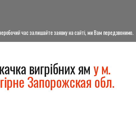
о неробочий час залишайте заявку на сайті, ми Вам передзвонимо.
качка вигрібних ям
у м.
гірне Запорожская обл.