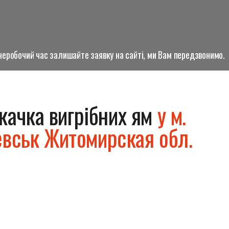
о неробочий час залишайте заявку на сайті, ми Вам передзвонимо.
качка вигрібних ям
у м.
вськ Житомирская обл.