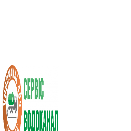
Послуги асенізатора
Вартість послуг
Нас рекомендують
Вибір міста
UA
RU
+38 (066) 296-0008
+38 (098) 009-9686