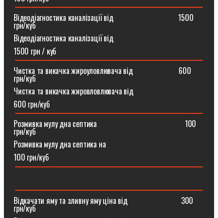
Відеодіагностика каналізації від ⠀⠀⠀⠀⠀⠀⠀⠀⠀⠀⠀1500
грн/куб
Відеодіагностика каналізації від
1500 грн / куб
Чистка та викачка жироуловлювача від⠀⠀⠀⠀⠀⠀⠀⠀600
грн/куб
Чистка та викачка жировловлювача від
600 грн/куб
Розмивка мулу дна септика ⠀⠀⠀⠀⠀⠀⠀⠀⠀⠀⠀⠀⠀⠀⠀100
грн/куб
Розмивка мулу дна септика на
100 грн/куб
Відкачати яму та зливну яму ціна від ⠀⠀⠀⠀⠀⠀⠀⠀⠀300
грн/куб