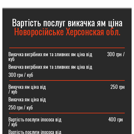
Вартість послуг викачка ям ціна
Новоросійське Херсонская обл.
Викачка вигрібних ям та зливних ям ціна від ⠀⠀⠀⠀300 грн /
куб
Викачка вигрібних ям та зливних ям ціна від
300 грн / куб
Викачка ям ціна від ⠀⠀⠀⠀⠀⠀⠀⠀⠀⠀⠀⠀⠀⠀⠀⠀⠀⠀250 грн
/ куб
Викачка ям ціна від
250 грн / куб
Вартість послуги ілососа від ⠀⠀⠀⠀⠀⠀⠀⠀⠀⠀⠀⠀⠀400 грн
/ куб
Вартість послуги ілососа від