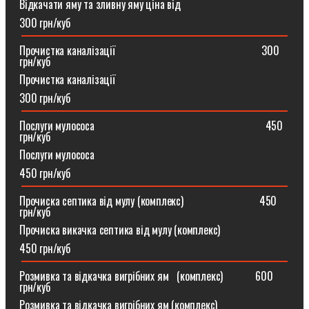
Відкачати яму та зливну яму ціна від
300 грн/куб
Прочистка каналізації⠀⠀⠀⠀⠀⠀⠀⠀⠀⠀⠀⠀⠀⠀⠀⠀⠀⠀300
грн/куб
Прочистка каналізації
300 грн/куб
Послуги мулососа⠀⠀⠀⠀⠀⠀⠀⠀⠀⠀⠀⠀⠀⠀⠀⠀⠀⠀⠀⠀⠀450
грн/куб
Послуги мулососа
450 грн/куб
Прочиска септика від мулу (комплекс) ⠀⠀⠀⠀⠀⠀⠀⠀⠀450
грн/куб
Прочиска викачка септика від мулу (комплекс)
450 грн/куб
Розмивка та відкачка вигрібних ям⠀(комплекс)⠀⠀⠀⠀600
грн/куб
Розмивка та відкачка вигрібних ям (комплекс)⠀