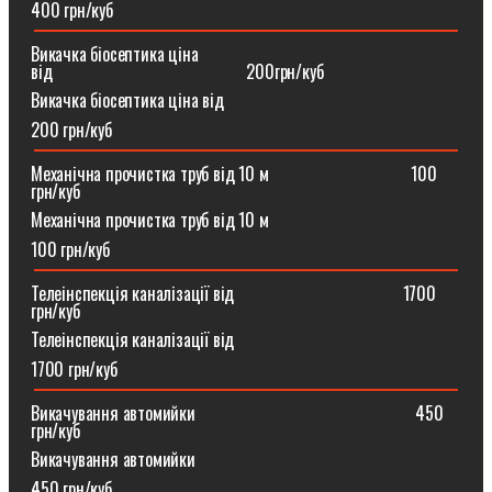
400 грн/куб
Викачка біосептика ціна
від⠀⠀⠀⠀⠀⠀⠀⠀⠀⠀⠀⠀⠀⠀⠀200грн/куб
Викачка біосептика ціна від
200 грн/куб
Механічна прочистка труб від 10 м⠀⠀⠀⠀⠀⠀⠀⠀⠀⠀⠀100
грн/куб
Механічна прочистка труб від 10 м
100 грн/куб
Телеінспекція каналізації від⠀⠀⠀⠀⠀⠀⠀⠀⠀⠀⠀⠀⠀1700
грн/куб
Телеінспекція каналізації від
1700 грн/куб
Викачування автомийки⠀⠀⠀⠀⠀⠀⠀⠀⠀⠀⠀⠀⠀⠀⠀⠀⠀450
грн/куб
Викачування автомийки
450 грн/куб