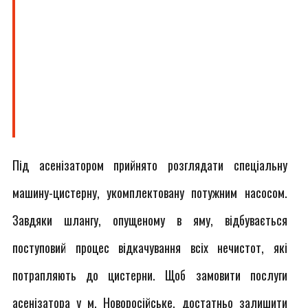
Під асенізатором прийнято розглядати спеціальну
машину-цистерну, укомплектовану потужним насосом.
Завдяки шлангу, опущеному в яму, відбувається
поступовий процес відкачування всіх нечистот, які
потрапляють до цистерни. Щоб замовити послуги
асенізатора у м. Новоросійське, достатньо залишити