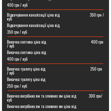
400 грн / куб
Відкачування каналізації ціна від ⠀⠀⠀⠀⠀⠀⠀⠀⠀⠀350 грн /
куб
Відкачування каналізації ціна від
350 грн / куб
Викачка септика ціна від ⠀⠀⠀⠀⠀⠀⠀⠀⠀⠀⠀⠀⠀⠀⠀400 грн
/ куб
Викачка септика ціна від
400 грн / куб
Викачка туалету ціна від ⠀⠀⠀⠀⠀⠀⠀⠀⠀⠀⠀⠀⠀⠀⠀250 грн
/ куб⠀
Викачка туалету ціна від
250 грн / куб
Викачка вигрібних ям та зливних ям ціна від ⠀⠀⠀⠀300 грн/
куб
Викачка вигрібних ям та зливних ям ціна від