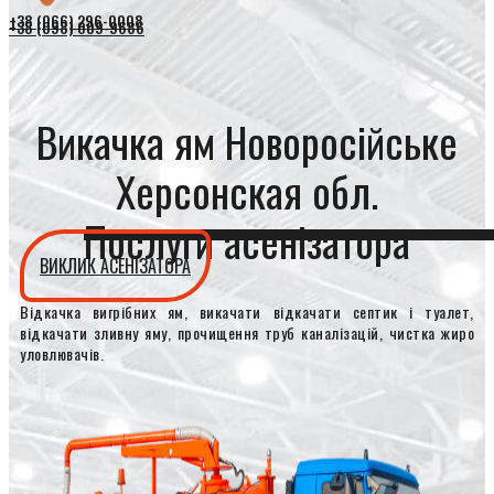
+38 (066) 296-0008
+38 (098) 009-9686
Викачка ям Новоросійське
Херсонская обл.
Послуги асенізатора
ВИКЛИК АСЕНІЗАТОРА
Відкачка вигрібних ям, викачати відкачати септик і туалет,
відкачати зливну яму, прочищення труб каналізацій, чистка жиро
уловлювачів.