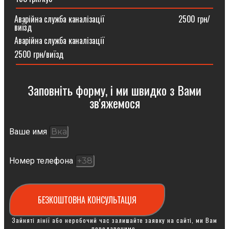
Аварійна служба каналізації ⠀⠀⠀⠀⠀⠀⠀⠀⠀⠀⠀⠀2500 грн/
виїзд
Аварійна служба каналізації
2500 грн/виїзд
Заповніть форму, і ми швидко з Вами
зв'яжемося
Ваше имя
Номер телефона
БЕЗКОШТОВНА КОНСУЛЬТАЦІЯ
Зайняті лінії або неробочий час залишайте заявку на сайті, ми Вам
передзвонимо.