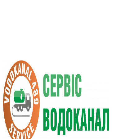
UA
RU
+38 (066) 296-0008
+38 (098) 009-9686