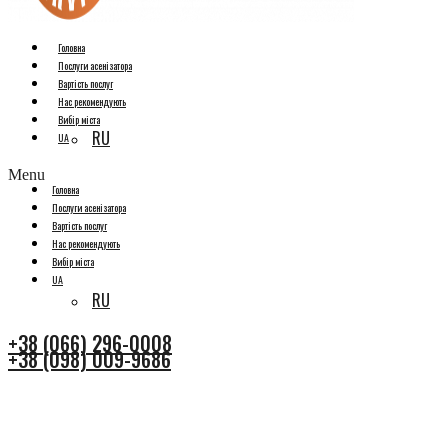
Головна
Послуги асенізатора
Вартість послуг
Нас рекомендують
Вибір міста
RU
UA
Menu
Головна
Послуги асенізатора
Вартість послуг
Нас рекомендують
Вибір міста
UA
RU
+38 (066) 296-0008
+38 (098) 009-9686