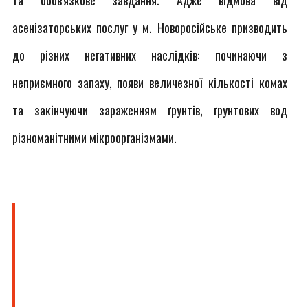
та обов'язкове завдання. Адже відмова від
асенізаторських послуг у м. Новоросійське призводить
до різних негативних наслідків: починаючи з
неприємного запаху, появи величезної кількості комах
та закінчуючи зараженням ґрунтів, ґрунтових вод
різноманітними мікроорганізмами.