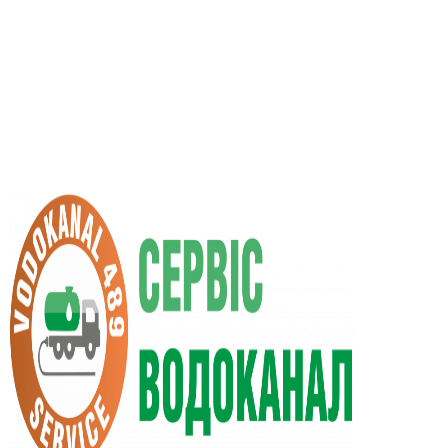
UA
RU
+38 (066) 296-0008
+38 (098) 009-9686