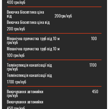
400 грн/куб
Викачка біосептика ціна
від⠀⠀⠀⠀⠀⠀⠀⠀⠀⠀⠀⠀⠀⠀⠀200грн/куб
Викачка біосептика ціна від
200 грн/куб
Механічна прочистка труб від 10 м⠀⠀⠀⠀⠀⠀⠀⠀⠀⠀⠀100
грн/куб
Механічна прочистка труб від 10 м
100 грн/куб
Телеінспекція каналізації від⠀⠀⠀⠀⠀⠀⠀⠀⠀⠀⠀⠀⠀1700
грн/куб
Телеінспекція каналізації від
1700 грн/куб
Викачування автомийки⠀⠀⠀⠀⠀⠀⠀⠀⠀⠀⠀⠀⠀⠀⠀⠀⠀450
грн/куб
Викачування автомийки
450 грн/куб