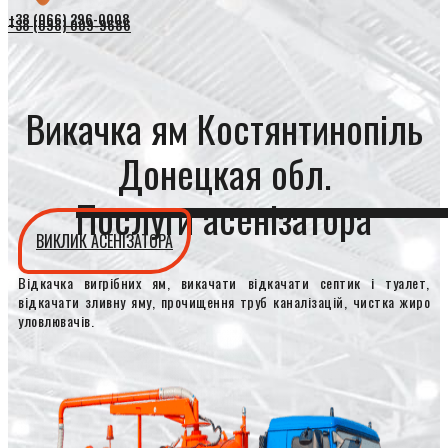
+38 (066) 296-0008
+38 (098) 009-9686
Викачка ям Костянтинопіль
Донецкая обл.
Послуги асенізатора
ВИКЛИК АСЕНІЗАТОРА
Відкачка вигрібних ям, викачати відкачати септик і туалет,
відкачати зливну яму, прочищення труб каналізацій, чистка жиро
уловлювачів.