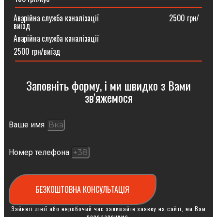
Аварійна служба каналізації ⠀⠀⠀⠀⠀⠀⠀⠀⠀⠀⠀⠀2500 грн/
виїзд
Аварійна служба каналізації
2500 грн/виїзд
Заповніть форму, і ми швидко з Вами
зв'яжемося
Ваше имя
Номер телефона
БЕЗКОШТОВНА КОНСУЛЬТАЦІЯ
Зайняті лінії або неробочий час залишайте заявку на сайті, ми Вам
передзвонимо.