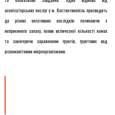
та обов'язкове завдання. Адже відмова від
асенізаторських послуг у м. Костянтинопіль призводить
до різних негативних наслідків: починаючи з
неприємного запаху, появи величезної кількості комах
та закінчуючи зараженням ґрунтів, ґрунтових вод
різноманітними мікроорганізмами.