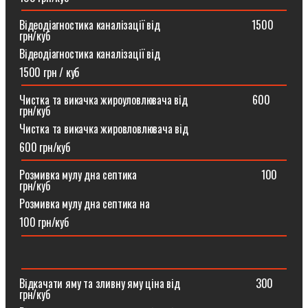
Відеодіагностика каналізації від ⠀⠀⠀⠀⠀⠀⠀⠀⠀⠀⠀1500
грн/куб
Відеодіагностика каналізації від
1500 грн / куб
Чистка та викачка жироуловлювача від⠀⠀⠀⠀⠀⠀⠀⠀600
грн/куб
Чистка та викачка жировловлювача від
600 грн/куб
Розмивка мулу дна септика ⠀⠀⠀⠀⠀⠀⠀⠀⠀⠀⠀⠀⠀⠀⠀100
грн/куб
Розмивка мулу дна септика на
100 грн/куб
Відкачати яму та зливну яму ціна від ⠀⠀⠀⠀⠀⠀⠀⠀⠀300
грн/куб