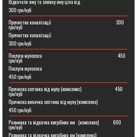
Відкачати яму та зливну яму ціна від
300 грн/куб
Прочистка каналізації⠀⠀⠀⠀⠀⠀⠀⠀⠀⠀⠀⠀⠀⠀⠀⠀⠀⠀300
грн/куб
Прочистка каналізації
300 грн/куб
Послуги мулососа⠀⠀⠀⠀⠀⠀⠀⠀⠀⠀⠀⠀⠀⠀⠀⠀⠀⠀⠀⠀⠀450
грн/куб
Послуги мулососа
450 грн/куб
Прочиска септика від мулу (комплекс) ⠀⠀⠀⠀⠀⠀⠀⠀⠀450
грн/куб
Прочиска викачка септика від мулу (комплекс)
450 грн/куб
Розмивка та відкачка вигрібних ям⠀(комплекс)⠀⠀⠀⠀600
грн/куб
Розмивка та відкачка вигрібних ям (комплекс)⠀