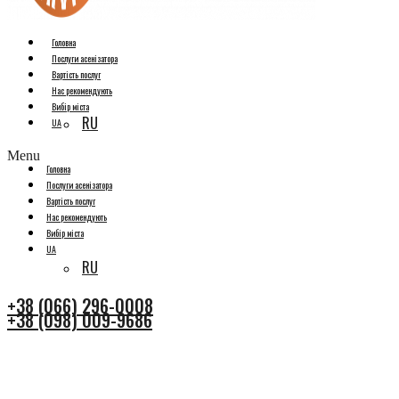
Головна
Послуги асенізатора
Вартість послуг
Нас рекомендують
Вибір міста
RU
UA
Menu
Головна
Послуги асенізатора
Вартість послуг
Нас рекомендують
Вибір міста
UA
RU
+38 (066) 296-0008
+38 (098) 009-9686