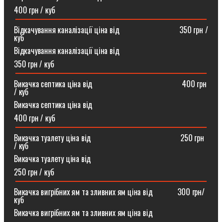
400 грн / куб
Відкачування каналізації ціна від ⠀⠀⠀⠀⠀⠀⠀⠀⠀⠀350 грн /
куб
Відкачування каналізації ціна від
350 грн / куб
Викачка септика ціна від ⠀⠀⠀⠀⠀⠀⠀⠀⠀⠀⠀⠀⠀⠀⠀400 грн
/ куб
Викачка септика ціна від
400 грн / куб
Викачка туалету ціна від ⠀⠀⠀⠀⠀⠀⠀⠀⠀⠀⠀⠀⠀⠀⠀250 грн
/ куб⠀
Викачка туалету ціна від
250 грн / куб
Викачка вигрібних ям та зливних ям ціна від ⠀⠀⠀⠀300 грн/
куб
Викачка вигрібних ям та зливних ям ціна від