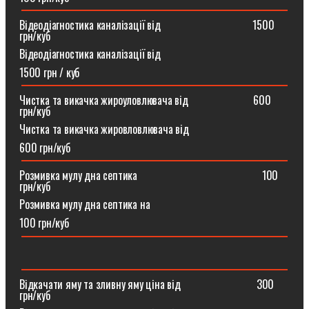
Відеодіагностика каналізації від ⠀⠀⠀⠀⠀⠀⠀⠀⠀⠀⠀1500
грн/куб
Відеодіагностика каналізації від
1500 грн / куб
Чистка та викачка жироуловлювача від⠀⠀⠀⠀⠀⠀⠀⠀600
грн/куб
Чистка та викачка жировловлювача від
600 грн/куб
Розмивка мулу дна септика ⠀⠀⠀⠀⠀⠀⠀⠀⠀⠀⠀⠀⠀⠀⠀100
грн/куб
Розмивка мулу дна септика на
100 грн/куб
Відкачати яму та зливну яму ціна від ⠀⠀⠀⠀⠀⠀⠀⠀⠀300
грн/куб