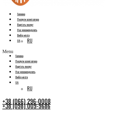
Головна
Послуги асенізатора
Вартість послуг
Нас рекомендують
Вибір міста
RU
UA
Menu
Головна
Послуги асенізатора
Вартість послуг
Нас рекомендують
Вибір міста
UA
RU
+38 (066) 296-0008
+38 (098) 009-9686