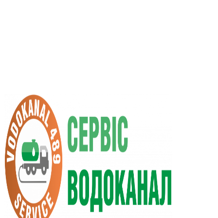
UA
RU
+38 (066) 296-0008
+38 (098) 009-9686