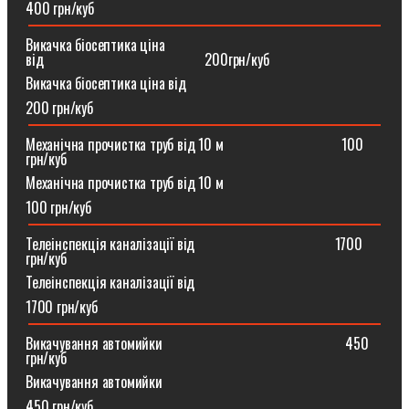
400 грн/куб
Викачка біосептика ціна
від⠀⠀⠀⠀⠀⠀⠀⠀⠀⠀⠀⠀⠀⠀⠀200грн/куб
Викачка біосептика ціна від
200 грн/куб
Механічна прочистка труб від 10 м⠀⠀⠀⠀⠀⠀⠀⠀⠀⠀⠀100
грн/куб
Механічна прочистка труб від 10 м
100 грн/куб
Телеінспекція каналізації від⠀⠀⠀⠀⠀⠀⠀⠀⠀⠀⠀⠀⠀1700
грн/куб
Телеінспекція каналізації від
1700 грн/куб
Викачування автомийки⠀⠀⠀⠀⠀⠀⠀⠀⠀⠀⠀⠀⠀⠀⠀⠀⠀450
грн/куб
Викачування автомийки
450 грн/куб