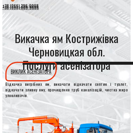
+38 (066) 296-0008
+38 (098) 009-9686
Викачка ям Кострижівка
Черновицкая обл.
Послуги асенізатора
ВИКЛИК АСЕНІЗАТОРА
Відкачка вигрібних ям, викачати відкачати септик і туалет,
відкачати зливну яму, прочищення труб каналізацій, чистка жиро
уловлювачів.