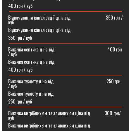
400 грн / куб
Відкачування каналізації ціна від ⠀⠀⠀⠀⠀⠀⠀⠀⠀⠀350 грн /
куб
Відкачування каналізації ціна від
350 грн / куб
Викачка септика ціна від ⠀⠀⠀⠀⠀⠀⠀⠀⠀⠀⠀⠀⠀⠀⠀400 грн
/ куб
Викачка септика ціна від
400 грн / куб
Викачка туалету ціна від ⠀⠀⠀⠀⠀⠀⠀⠀⠀⠀⠀⠀⠀⠀⠀250 грн
/ куб⠀
Викачка туалету ціна від
250 грн / куб
Викачка вигрібних ям та зливних ям ціна від ⠀⠀⠀⠀300 грн/
куб
Викачка вигрібних ям та зливних ям ціна від