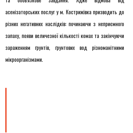
та обов'язкове завдання. Адже відмова від
асенізаторських послуг у м. Кострижівка призводить до
різних негативних наслідків: починаючи з неприємного
запаху, появи величезної кількості комах та закінчуючи
зараженням ґрунтів, ґрунтових вод різноманітними
мікроорганізмами.