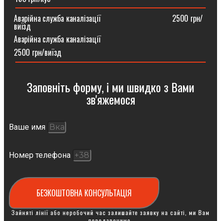
Аварійна служба каналізації ⠀⠀⠀⠀⠀⠀⠀⠀⠀⠀⠀⠀2500 грн/
виїзд
Аварійна служба каналізації
2500 грн/виїзд
Заповніть форму, і ми швидко з Вами
зв'яжемося
Ваше имя
Номер телефона
БЕЗКОШТОВНА КОНСУЛЬТАЦІЯ
Зайняті лінії або неробочий час залишайте заявку на сайті, ми Вам
передзвонимо.