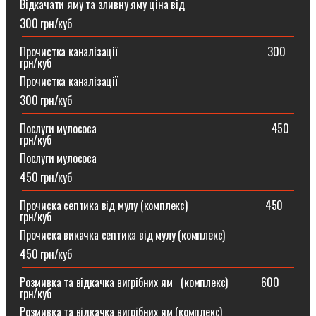
Відкачати яму та зливну яму ціна від
300 грн/куб
Прочистка каналізації⠀⠀⠀⠀⠀⠀⠀⠀⠀⠀⠀⠀⠀⠀⠀⠀⠀⠀300
грн/куб
Прочистка каналізації
300 грн/куб
Послуги мулососа⠀⠀⠀⠀⠀⠀⠀⠀⠀⠀⠀⠀⠀⠀⠀⠀⠀⠀⠀⠀⠀450
грн/куб
Послуги мулососа
450 грн/куб
Прочиска септика від мулу (комплекс) ⠀⠀⠀⠀⠀⠀⠀⠀⠀450
грн/куб
Прочиска викачка септика від мулу (комплекс)
450 грн/куб
Розмивка та відкачка вигрібних ям⠀(комплекс)⠀⠀⠀⠀600
грн/куб
Розмивка та відкачка вигрібних ям (комплекс)⠀