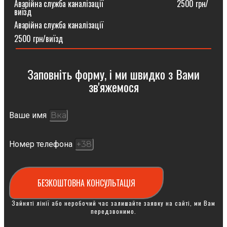
Аварійна служба каналізації ⠀⠀⠀⠀⠀⠀⠀⠀⠀⠀⠀⠀2500 грн/
виїзд
Аварійна служба каналізації
2500 грн/виїзд
Заповніть форму, і ми швидко з Вами
зв'яжемося
Ваше имя
Номер телефона
БЕЗКОШТОВНА КОНСУЛЬТАЦІЯ
Зайняті лінії або неробочий час залишайте заявку на сайті, ми Вам
передзвонимо.