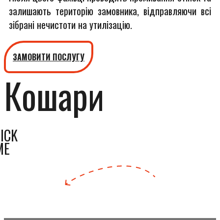
залишають територію замовника, відправляючи всі
зібрані нечистоти на утилізацію.
ЗАМОВИТИ ПОСЛУГУ
Кошари
ICK
ME