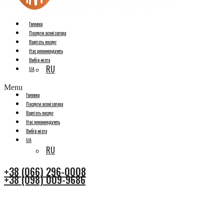
Головна
Послуги асенізатора
Вартість послуг
Нас рекомендують
Вибір міста
RU
UA
Menu
Головна
Послуги асенізатора
Вартість послуг
Нас рекомендують
Вибір міста
UA
RU
+38 (066) 296-0008
+38 (098) 009-9686