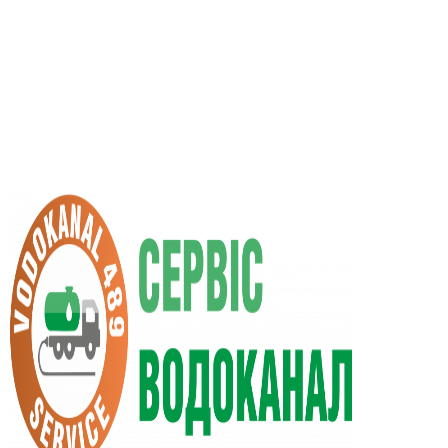
UA
RU
+38 (066) 296-0008
+38 (098) 009-9686