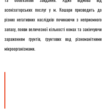
та обов'язкове завдання. Адже відмова від
асенізаторських послуг у м. Кошари призводить до
різних негативних наслідків: починаючи з неприємного
запаху, появи величезної кількості комах та закінчуючи
зараженням ґрунтів, ґрунтових вод різноманітними
мікроорганізмами.