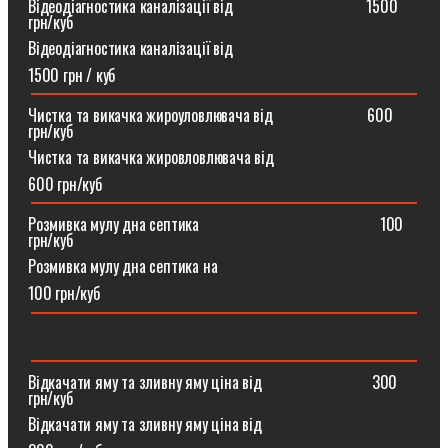
Відеодіагностика каналізації від ⠀⠀⠀⠀⠀⠀⠀⠀⠀⠀⠀1500
грн/куб
Відеодіагностика каналізації від
1500 грн / куб
Чистка та викачка жироуловлювача від⠀⠀⠀⠀⠀⠀⠀⠀600
грн/куб
Чистка та викачка жировловлювача від
600 грн/куб
Розмивка мулу дна септика ⠀⠀⠀⠀⠀⠀⠀⠀⠀⠀⠀⠀⠀⠀⠀100
грн/куб
Розмивка мулу дна септика на
100 грн/куб
Відкачати яму та зливну яму ціна від ⠀⠀⠀⠀⠀⠀⠀⠀⠀300
грн/куб
Відкачати яму та зливну яму ціна від