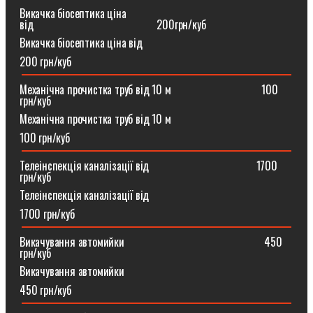
Викачка біосептика ціна
від⠀⠀⠀⠀⠀⠀⠀⠀⠀⠀⠀⠀⠀⠀⠀200грн/куб
Викачка біосептика ціна від
200 грн/куб
Механічна прочистка труб від 10 м⠀⠀⠀⠀⠀⠀⠀⠀⠀⠀⠀100
грн/куб
Механічна прочистка труб від 10 м
100 грн/куб
Телеінспекція каналізації від⠀⠀⠀⠀⠀⠀⠀⠀⠀⠀⠀⠀⠀1700
грн/куб
Телеінспекція каналізації від
1700 грн/куб
Викачування автомийки⠀⠀⠀⠀⠀⠀⠀⠀⠀⠀⠀⠀⠀⠀⠀⠀⠀450
грн/куб
Викачування автомийки
450 грн/куб