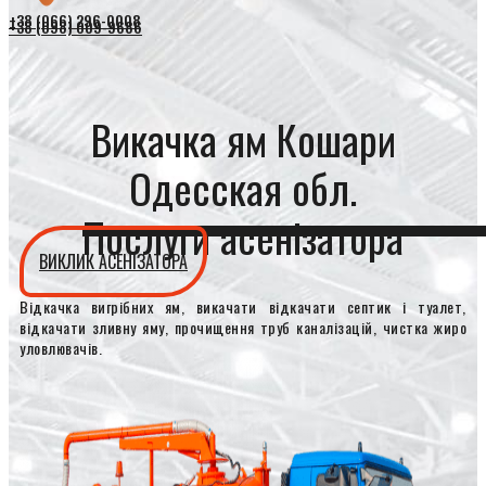
+38 (066) 296-0008
+38 (098) 009-9686
Викачка ям Кошари
Одесская обл.
Послуги асенізатора
ВИКЛИК АСЕНІЗАТОРА
Відкачка вигрібних ям, викачати відкачати септик і туалет,
відкачати зливну яму, прочищення труб каналізацій, чистка жиро
уловлювачів.