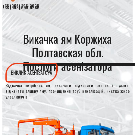
+38 (066) 296-0008
+38 (098) 009-9686
Викачка ям Коржиха
Полтавская обл.
Послуги асенізатора
ВИКЛИК АСЕНІЗАТОРА
Відкачка вигрібних ям, викачати відкачати септик і туалет,
відкачати зливну яму, прочищення труб каналізацій, чистка жиро
уловлювачів.