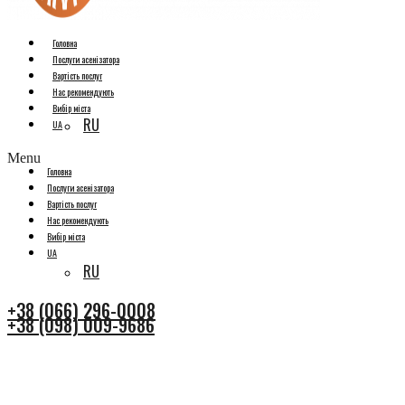
Головна
Послуги асенізатора
Вартість послуг
Нас рекомендують
Вибір міста
RU
UA
Menu
Головна
Послуги асенізатора
Вартість послуг
Нас рекомендують
Вибір міста
UA
RU
+38 (066) 296-0008
+38 (098) 009-9686