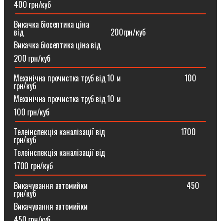
400 грн/куб
Викачка біосептика ціна
від⠀⠀⠀⠀⠀⠀⠀⠀⠀⠀⠀⠀⠀⠀⠀200грн/куб
Викачка біосептика ціна від
200 грн/куб
Механічна прочистка труб від 10 м⠀⠀⠀⠀⠀⠀⠀⠀⠀⠀⠀100
грн/куб
Механічна прочистка труб від 10 м
100 грн/куб
Телеінспекція каналізації від⠀⠀⠀⠀⠀⠀⠀⠀⠀⠀⠀⠀⠀1700
грн/куб
Телеінспекція каналізації від
1700 грн/куб
Викачування автомийки⠀⠀⠀⠀⠀⠀⠀⠀⠀⠀⠀⠀⠀⠀⠀⠀⠀450
грн/куб
Викачування автомийки
450 грн/куб