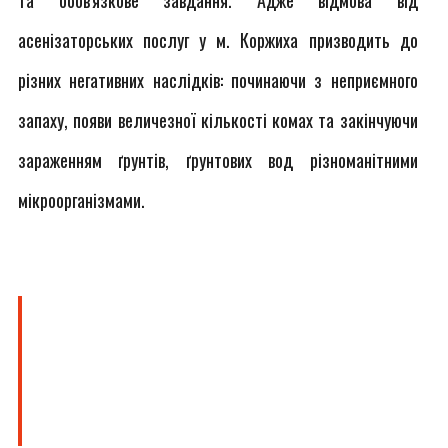
та обов'язкове завдання. Адже відмова від
асенізаторських послуг у м. Коржиха призводить до
різних негативних наслідків: починаючи з неприємного
запаху, появи величезної кількості комах та закінчуючи
зараженням ґрунтів, ґрунтових вод різноманітними
мікроорганізмами.