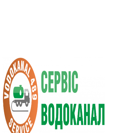
UA
RU
+38 (066) 296-0008
+38 (098) 009-9686