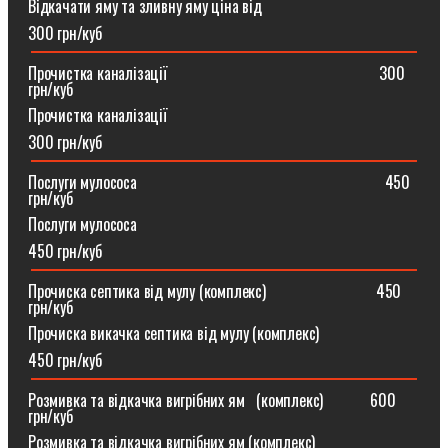
Відкачати яму та зливну яму ціна від
300 грн/куб
Прочистка каналізації⠀⠀⠀⠀⠀⠀⠀⠀⠀⠀⠀⠀⠀⠀⠀⠀⠀⠀300
грн/куб
Прочистка каналізації
300 грн/куб
Послуги мулососа⠀⠀⠀⠀⠀⠀⠀⠀⠀⠀⠀⠀⠀⠀⠀⠀⠀⠀⠀⠀⠀450
грн/куб
Послуги мулососа
450 грн/куб
Прочиска септика від мулу (комплекс) ⠀⠀⠀⠀⠀⠀⠀⠀⠀450
грн/куб
Прочиска викачка септика від мулу (комплекс)
450 грн/куб
Розмивка та відкачка вигрібних ям⠀(комплекс)⠀⠀⠀⠀600
грн/куб
Розмивка та відкачка вигрібних ям (комплекс)⠀