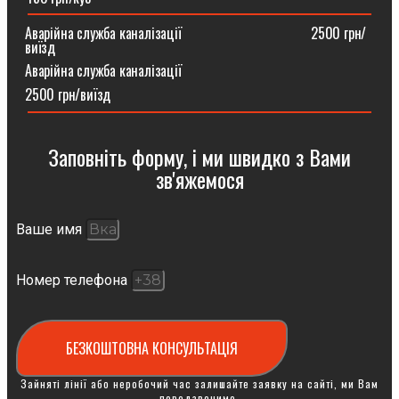
Аварійна служба каналізації ⠀⠀⠀⠀⠀⠀⠀⠀⠀⠀⠀⠀2500 грн/
виїзд
Аварійна служба каналізації
2500 грн/виїзд
Заповніть форму, і ми швидко з Вами
зв'яжемося
Ваше имя
Номер телефона
БЕЗКОШТОВНА КОНСУЛЬТАЦІЯ
Зайняті лінії або неробочий час залишайте заявку на сайті, ми Вам
передзвонимо.