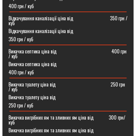
400 грн / куб
Відкачування каналізації ціна від ⠀⠀⠀⠀⠀⠀⠀⠀⠀⠀350 грн /
куб
Відкачування каналізації ціна від
350 грн / куб
Викачка септика ціна від ⠀⠀⠀⠀⠀⠀⠀⠀⠀⠀⠀⠀⠀⠀⠀400 грн
/ куб
Викачка септика ціна від
400 грн / куб
Викачка туалету ціна від ⠀⠀⠀⠀⠀⠀⠀⠀⠀⠀⠀⠀⠀⠀⠀250 грн
/ куб⠀
Викачка туалету ціна від
250 грн / куб
Викачка вигрібних ям та зливних ям ціна від ⠀⠀⠀⠀300 грн/
куб
Викачка вигрібних ям та зливних ям ціна від