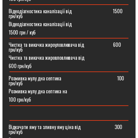
Відеодіагностика каналізації від ⠀⠀⠀⠀⠀⠀⠀⠀⠀⠀⠀1500
грн/куб
Відеодіагностика каналізації від
1500 грн / куб
Чистка та викачка жироуловлювача від⠀⠀⠀⠀⠀⠀⠀⠀600
грн/куб
Чистка та викачка жировловлювача від
600 грн/куб
Розмивка мулу дна септика ⠀⠀⠀⠀⠀⠀⠀⠀⠀⠀⠀⠀⠀⠀⠀100
грн/куб
Розмивка мулу дна септика на
100 грн/куб
Відкачати яму та зливну яму ціна від ⠀⠀⠀⠀⠀⠀⠀⠀⠀300
грн/куб