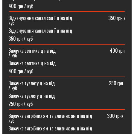
400 грн / куб
Відкачування каналізації ціна від ⠀⠀⠀⠀⠀⠀⠀⠀⠀⠀350 грн /
куб
Відкачування каналізації ціна від
350 грн / куб
Викачка септика ціна від ⠀⠀⠀⠀⠀⠀⠀⠀⠀⠀⠀⠀⠀⠀⠀400 грн
/ куб
Викачка септика ціна від
400 грн / куб
Викачка туалету ціна від ⠀⠀⠀⠀⠀⠀⠀⠀⠀⠀⠀⠀⠀⠀⠀250 грн
/ куб⠀
Викачка туалету ціна від
250 грн / куб
Викачка вигрібних ям та зливних ям ціна від ⠀⠀⠀⠀300 грн/
куб
Викачка вигрібних ям та зливних ям ціна від