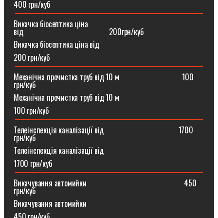
400 грн/куб
Викачка біосептика ціна
від⠀⠀⠀⠀⠀⠀⠀⠀⠀⠀⠀⠀⠀⠀⠀200грн/куб
Викачка біосептика ціна від
200 грн/куб
Механічна прочистка труб від 10 м⠀⠀⠀⠀⠀⠀⠀⠀⠀⠀⠀100
грн/куб
Механічна прочистка труб від 10 м
100 грн/куб
Телеінспекція каналізації від⠀⠀⠀⠀⠀⠀⠀⠀⠀⠀⠀⠀⠀1700
грн/куб
Телеінспекція каналізації від
1700 грн/куб
Викачування автомийки⠀⠀⠀⠀⠀⠀⠀⠀⠀⠀⠀⠀⠀⠀⠀⠀⠀450
грн/куб
Викачування автомийки
450 грн/куб