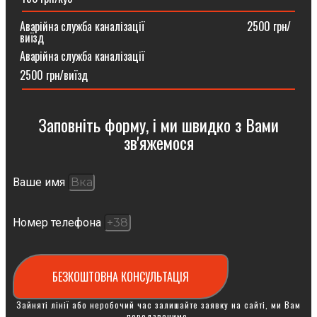
Аварійна служба каналізації ⠀⠀⠀⠀⠀⠀⠀⠀⠀⠀⠀⠀2500 грн/
виїзд
Аварійна служба каналізації
2500 грн/виїзд
Заповніть форму, і ми швидко з Вами
зв'яжемося
Ваше имя
Номер телефона
БЕЗКОШТОВНА КОНСУЛЬТАЦІЯ
Зайняті лінії або неробочий час залишайте заявку на сайті, ми Вам
передзвонимо.