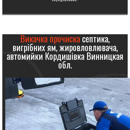
Викачка прочиска
септика,
вигрібних ям, жировловлювача,
автомийки Кордишівка Винницкая
обл.