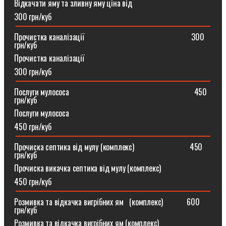
Відкачати яму та зливну яму ціна від
300 грн/куб
Прочистка каналізації⠀⠀⠀⠀⠀⠀⠀⠀⠀⠀⠀⠀⠀⠀⠀⠀⠀⠀300
грн/куб
Прочистка каналізації
300 грн/куб
Послуги мулососа⠀⠀⠀⠀⠀⠀⠀⠀⠀⠀⠀⠀⠀⠀⠀⠀⠀⠀⠀⠀⠀450
грн/куб
Послуги мулососа
450 грн/куб
Прочиска септика від мулу (комплекс) ⠀⠀⠀⠀⠀⠀⠀⠀⠀450
грн/куб
Прочиска викачка септика від мулу (комплекс)
450 грн/куб
Розмивка та відкачка вигрібних ям⠀(комплекс)⠀⠀⠀⠀600
грн/куб
Розмивка та відкачка вигрібних ям (комплекс)⠀