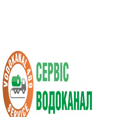
UA
RU
+38 (066) 296-0008
+38 (098) 009-9686