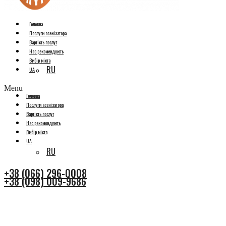
Головна
Послуги асенізатора
Вартість послуг
Нас рекомендують
Вибір міста
RU
UA
Menu
Головна
Послуги асенізатора
Вартість послуг
Нас рекомендують
Вибір міста
UA
RU
+38 (066) 296-0008
+38 (098) 009-9686