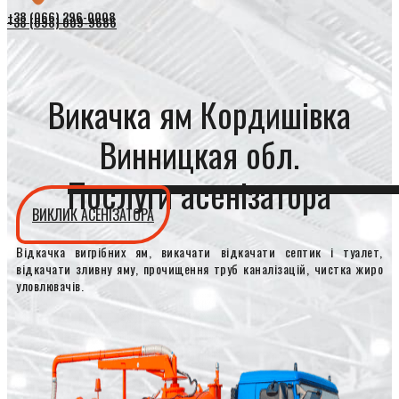
+38 (066) 296-0008
+38 (098) 009-9686
Викачка ям Кордишівка
Винницкая обл.
Послуги асенізатора
ВИКЛИК АСЕНІЗАТОРА
Відкачка вигрібних ям, викачати відкачати септик і туалет,
відкачати зливну яму, прочищення труб каналізацій, чистка жиро
уловлювачів.