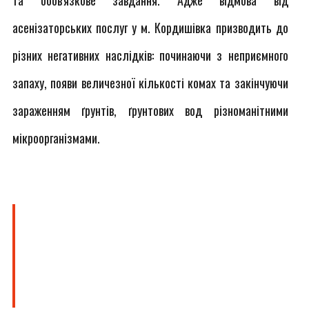
та обов'язкове завдання. Адже відмова від
асенізаторських послуг у м. Кордишівка призводить до
різних негативних наслідків: починаючи з неприємного
запаху, появи величезної кількості комах та закінчуючи
зараженням ґрунтів, ґрунтових вод різноманітними
мікроорганізмами.