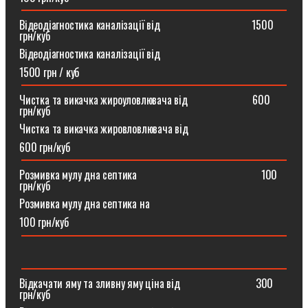
Відеодіагностика каналізації від ⠀⠀⠀⠀⠀⠀⠀⠀⠀⠀⠀1500
грн/куб
Відеодіагностика каналізації від
1500 грн / куб
Чистка та викачка жироуловлювача від⠀⠀⠀⠀⠀⠀⠀⠀600
грн/куб
Чистка та викачка жировловлювача від
600 грн/куб
Розмивка мулу дна септика ⠀⠀⠀⠀⠀⠀⠀⠀⠀⠀⠀⠀⠀⠀⠀100
грн/куб
Розмивка мулу дна септика на
100 грн/куб
Відкачати яму та зливну яму ціна від ⠀⠀⠀⠀⠀⠀⠀⠀⠀300
грн/куб