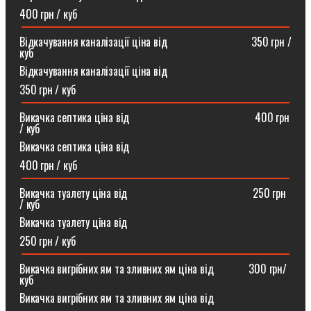
400 грн / куб
Відкачування каналізації ціна від ⠀⠀⠀⠀⠀⠀⠀⠀⠀⠀350 грн /
куб
Відкачування каналізації ціна від
350 грн / куб
Викачка септика ціна від ⠀⠀⠀⠀⠀⠀⠀⠀⠀⠀⠀⠀⠀⠀⠀400 грн
/ куб
Викачка септика ціна від
400 грн / куб
Викачка туалету ціна від ⠀⠀⠀⠀⠀⠀⠀⠀⠀⠀⠀⠀⠀⠀⠀250 грн
/ куб⠀
Викачка туалету ціна від
250 грн / куб
Викачка вигрібних ям та зливних ям ціна від ⠀⠀⠀⠀300 грн/
куб
Викачка вигрібних ям та зливних ям ціна від