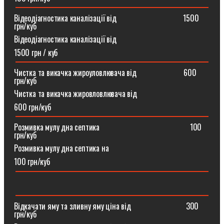
Відеодіагностика каналізації від ⠀⠀⠀⠀⠀⠀⠀⠀⠀⠀⠀1500
грн/куб
Відеодіагностика каналізації від
1500 грн / куб
Чистка та викачка жироуловлювача від⠀⠀⠀⠀⠀⠀⠀⠀600
грн/куб
Чистка та викачка жировловлювача від
600 грн/куб
Розмивка мулу дна септика ⠀⠀⠀⠀⠀⠀⠀⠀⠀⠀⠀⠀⠀⠀⠀100
грн/куб
Розмивка мулу дна септика на
100 грн/куб
Відкачати яму та зливну яму ціна від ⠀⠀⠀⠀⠀⠀⠀⠀⠀300
грн/куб