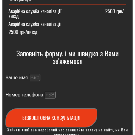
Аварійна служба каналізації ⠀⠀⠀⠀⠀⠀⠀⠀⠀⠀⠀⠀2500 грн/
виїзд
Аварійна служба каналізації
2500 грн/виїзд
Заповніть форму, і ми швидко з Вами
зв'яжемося
Ваше имя
Номер телефона
БЕЗКОШТОВНА КОНСУЛЬТАЦІЯ
Зайняті лінії або неробочий час залишайте заявку на сайті, ми Вам
передзвонимо.