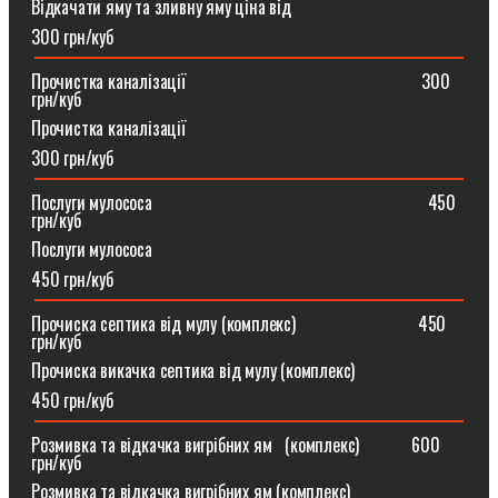
Відкачати яму та зливну яму ціна від
300 грн/куб
Прочистка каналізації⠀⠀⠀⠀⠀⠀⠀⠀⠀⠀⠀⠀⠀⠀⠀⠀⠀⠀300
грн/куб
Прочистка каналізації
300 грн/куб
Послуги мулососа⠀⠀⠀⠀⠀⠀⠀⠀⠀⠀⠀⠀⠀⠀⠀⠀⠀⠀⠀⠀⠀450
грн/куб
Послуги мулососа
450 грн/куб
Прочиска септика від мулу (комплекс) ⠀⠀⠀⠀⠀⠀⠀⠀⠀450
грн/куб
Прочиска викачка септика від мулу (комплекс)
450 грн/куб
Розмивка та відкачка вигрібних ям⠀(комплекс)⠀⠀⠀⠀600
грн/куб
Розмивка та відкачка вигрібних ям (комплекс)⠀