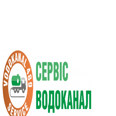
UA
RU
+38 (066) 296-0008
+38 (098) 009-9686