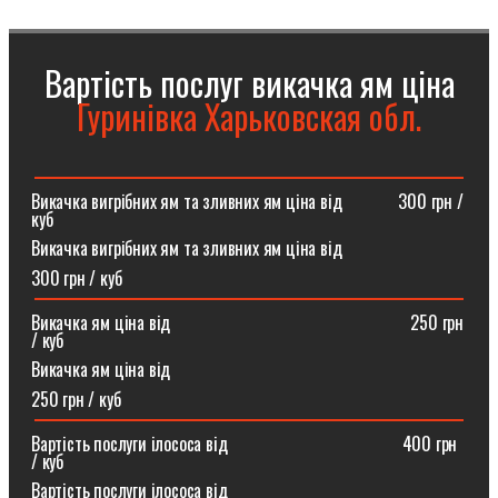
Вартість послуг викачка ям ціна
Гуринівка Харьковская обл.
Викачка вигрібних ям та зливних ям ціна від ⠀⠀⠀⠀300 грн /
куб
Викачка вигрібних ям та зливних ям ціна від
300 грн / куб
Викачка ям ціна від ⠀⠀⠀⠀⠀⠀⠀⠀⠀⠀⠀⠀⠀⠀⠀⠀⠀⠀250 грн
/ куб
Викачка ям ціна від
250 грн / куб
Вартість послуги ілососа від ⠀⠀⠀⠀⠀⠀⠀⠀⠀⠀⠀⠀⠀400 грн
/ куб
Вартість послуги ілососа від