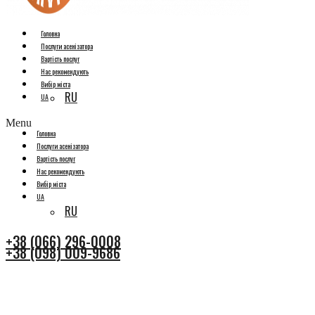
Головна
Послуги асенізатора
Вартість послуг
Нас рекомендують
Вибір міста
RU
UA
Menu
Головна
Послуги асенізатора
Вартість послуг
Нас рекомендують
Вибір міста
UA
RU
+38 (066) 296-0008
+38 (098) 009-9686