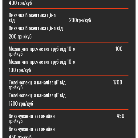
400 грн/куб
Викачка біосептика ціна
від⠀⠀⠀⠀⠀⠀⠀⠀⠀⠀⠀⠀⠀⠀⠀200грн/куб
Викачка біосептика ціна від
200 грн/куб
Механічна прочистка труб від 10 м⠀⠀⠀⠀⠀⠀⠀⠀⠀⠀⠀100
грн/куб
Механічна прочистка труб від 10 м
100 грн/куб
Телеінспекція каналізації від⠀⠀⠀⠀⠀⠀⠀⠀⠀⠀⠀⠀⠀1700
грн/куб
Телеінспекція каналізації від
1700 грн/куб
Викачування автомийки⠀⠀⠀⠀⠀⠀⠀⠀⠀⠀⠀⠀⠀⠀⠀⠀⠀450
грн/куб
Викачування автомийки
450 грн/куб