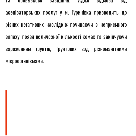
та обов'язкове завдання. Адже відмова від
асенізаторських послуг у м. Гуринівка призводить до
різних негативних наслідків: починаючи з неприємного
запаху, появи величезної кількості комах та закінчуючи
зараженням ґрунтів, ґрунтових вод різноманітними
мікроорганізмами.