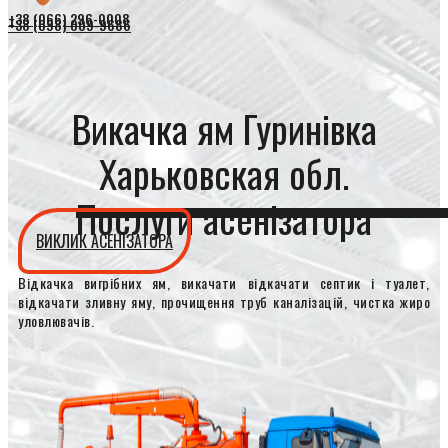
+38 (066) 296-0008
+38 (098) 009-9686
Викачка ям Гуринівка
Харьковская обл.
Послуги асенізатора
ВИКЛИК АСЕНІЗАТОРА
Відкачка вигрібних ям, викачати відкачати септик і туалет,
відкачати зливну яму, прочищення труб каналізацій, чистка жиро
уловлювачів.