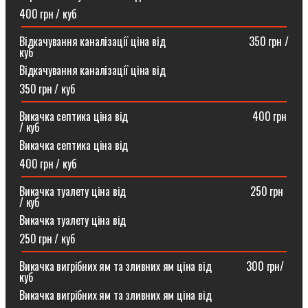
400 грн / куб
Відкачування каналізації ціна від ⠀⠀⠀⠀⠀⠀⠀⠀⠀⠀350 грн /
куб
Відкачування каналізації ціна від
350 грн / куб
Викачка септика ціна від ⠀⠀⠀⠀⠀⠀⠀⠀⠀⠀⠀⠀⠀⠀⠀400 грн
/ куб
Викачка септика ціна від
400 грн / куб
Викачка туалету ціна від ⠀⠀⠀⠀⠀⠀⠀⠀⠀⠀⠀⠀⠀⠀⠀250 грн
/ куб⠀
Викачка туалету ціна від
250 грн / куб
Викачка вигрібних ям та зливних ям ціна від ⠀⠀⠀⠀300 грн/
куб
Викачка вигрібних ям та зливних ям ціна від