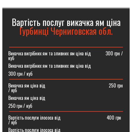
Вартість послуг викачка ям ціна
Гурбинці Черниговская обл.
Викачка вигрібних ям та зливних ям ціна від ⠀⠀⠀⠀300 грн /
куб
Викачка вигрібних ям та зливних ям ціна від
300 грн / куб
Викачка ям ціна від ⠀⠀⠀⠀⠀⠀⠀⠀⠀⠀⠀⠀⠀⠀⠀⠀⠀⠀250 грн
/ куб
Викачка ям ціна від
250 грн / куб
Вартість послуги ілососа від ⠀⠀⠀⠀⠀⠀⠀⠀⠀⠀⠀⠀⠀400 грн
/ куб
Вартість послуги ілососа від