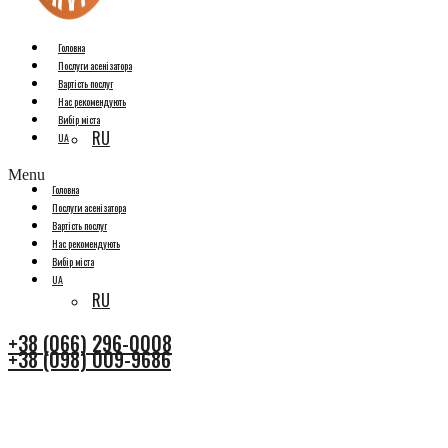
Головна
Послуги асенізатора
Вартість послуг
Нас рекомендують
Вибір міста
RU
UA
Menu
Головна
Послуги асенізатора
Вартість послуг
Нас рекомендують
Вибір міста
UA
RU
+38 (066) 296-0008
+38 (098) 009-9686