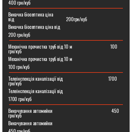
400 грн/куб
Викачка біосептика ціна
від⠀⠀⠀⠀⠀⠀⠀⠀⠀⠀⠀⠀⠀⠀⠀200грн/куб
Викачка біосептика ціна від
200 грн/куб
Механічна прочистка труб від 10 м⠀⠀⠀⠀⠀⠀⠀⠀⠀⠀⠀100
грн/куб
Механічна прочистка труб від 10 м
100 грн/куб
Телеінспекція каналізації від⠀⠀⠀⠀⠀⠀⠀⠀⠀⠀⠀⠀⠀1700
грн/куб
Телеінспекція каналізації від
1700 грн/куб
Викачування автомийки⠀⠀⠀⠀⠀⠀⠀⠀⠀⠀⠀⠀⠀⠀⠀⠀⠀450
грн/куб
Викачування автомийки
450 грн/куб