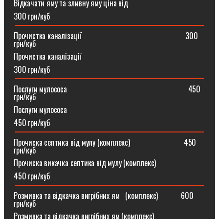
Відкачати яму та зливну яму ціна від
300 грн/куб
Прочистка каналізації⠀⠀⠀⠀⠀⠀⠀⠀⠀⠀⠀⠀⠀⠀⠀⠀⠀⠀300
грн/куб
Прочистка каналізації
300 грн/куб
Послуги мулососа⠀⠀⠀⠀⠀⠀⠀⠀⠀⠀⠀⠀⠀⠀⠀⠀⠀⠀⠀⠀⠀450
грн/куб
Послуги мулососа
450 грн/куб
Прочиска септика від мулу (комплекс) ⠀⠀⠀⠀⠀⠀⠀⠀⠀450
грн/куб
Прочиска викачка септика від мулу (комплекс)
450 грн/куб
Розмивка та відкачка вигрібних ям⠀(комплекс)⠀⠀⠀⠀600
грн/куб
Розмивка та відкачка вигрібних ям (комплекс)⠀