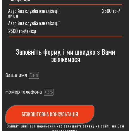
Аварійна служба каналізації ⠀⠀⠀⠀⠀⠀⠀⠀⠀⠀⠀⠀2500 грн/
виїзд
Аварійна служба каналізації
2500 грн/виїзд
Заповніть форму, і ми швидко з Вами
зв'яжемося
Ваше имя
Номер телефона
БЕЗКОШТОВНА КОНСУЛЬТАЦІЯ
Зайняті лінії або неробочий час залишайте заявку на сайті, ми Вам
передзвонимо.