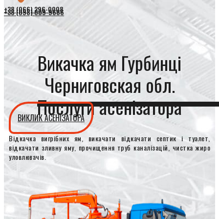
+38 (066) 296-0008
+38 (098) 009-9686
Викачка ям Гурбинці
Черниговская обл.
Послуги асенізатора
ВИКЛИК АСЕНІЗАТОРА
Відкачка вигрібних ям, викачати відкачати септик і туалет,
відкачати зливну яму, прочищення труб каналізацій, чистка жиро
уловлювачів.