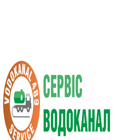
UA
RU
+38 (066) 296-0008
+38 (098) 009-9686