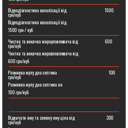
Відеодіагностика каналізації від ⠀⠀⠀⠀⠀⠀⠀⠀⠀⠀⠀1500
грн/куб
Відеодіагностика каналізації від
1500 грн / куб
Чистка та викачка жироуловлювача від⠀⠀⠀⠀⠀⠀⠀⠀600
грн/куб
Чистка та викачка жировловлювача від
600 грн/куб
Розмивка мулу дна септика ⠀⠀⠀⠀⠀⠀⠀⠀⠀⠀⠀⠀⠀⠀⠀100
грн/куб
Розмивка мулу дна септика на
100 грн/куб
Відкачати яму та зливну яму ціна від ⠀⠀⠀⠀⠀⠀⠀⠀⠀300
грн/куб