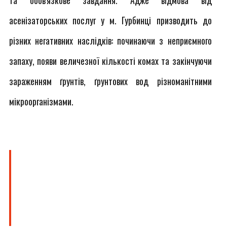
та обов'язкове завдання. Адже відмова від
асенізаторських послуг у м. Гурбинці призводить до
різних негативних наслідків: починаючи з неприємного
запаху, появи величезної кількості комах та закінчуючи
зараженням ґрунтів, ґрунтових вод різноманітними
мікроорганізмами.