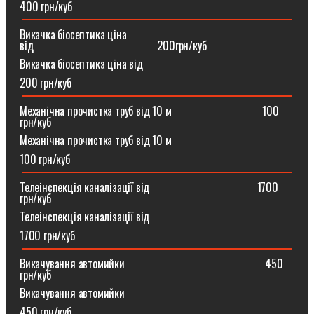
400 грн/куб
Викачка біосептика ціна
від⠀⠀⠀⠀⠀⠀⠀⠀⠀⠀⠀⠀⠀⠀⠀200грн/куб
Викачка біосептика ціна від
200 грн/куб
Механічна прочистка труб від 10 м⠀⠀⠀⠀⠀⠀⠀⠀⠀⠀⠀100
грн/куб
Механічна прочистка труб від 10 м
100 грн/куб
Телеінспекція каналізації від⠀⠀⠀⠀⠀⠀⠀⠀⠀⠀⠀⠀⠀1700
грн/куб
Телеінспекція каналізації від
1700 грн/куб
Викачування автомийки⠀⠀⠀⠀⠀⠀⠀⠀⠀⠀⠀⠀⠀⠀⠀⠀⠀450
грн/куб
Викачування автомийки
450 грн/куб