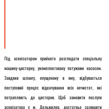
Під асенізатором прийнято розглядати спеціальну
машину-цистерну, укомплектовану потужним насосом.
Завдяки шлангу, опущеному в яму, відбувається
поступовий процес відкачування всіх нечистот, які
потрапляють до цистерни. Щоб замовити послуги
асенізатора у м. Дельжилер, достатньо залишити