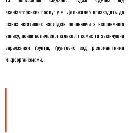
та обов'язкове завдання. Адже відмова від
асенізаторських послуг у м. Дельжилер призводить до
різних негативних наслідків: починаючи з неприємного
запаху, появи величезної кількості комах та закінчуючи
зараженням ґрунтів, ґрунтових вод різноманітними
мікроорганізмами.