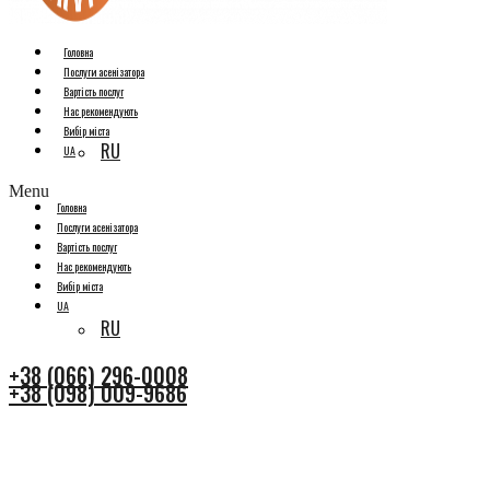
Головна
Послуги асенізатора
Вартість послуг
Нас рекомендують
Вибір міста
RU
UA
Menu
Головна
Послуги асенізатора
Вартість послуг
Нас рекомендують
Вибір міста
UA
RU
+38 (066) 296-0008
+38 (098) 009-9686