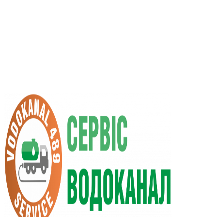
UA
RU
+38 (066) 296-0008
+38 (098) 009-9686