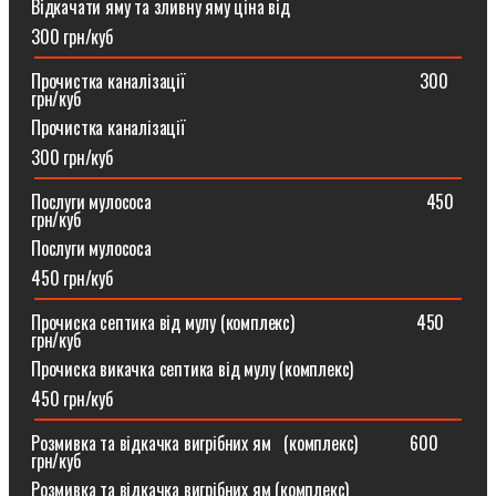
Відкачати яму та зливну яму ціна від
300 грн/куб
Прочистка каналізації⠀⠀⠀⠀⠀⠀⠀⠀⠀⠀⠀⠀⠀⠀⠀⠀⠀⠀300
грн/куб
Прочистка каналізації
300 грн/куб
Послуги мулососа⠀⠀⠀⠀⠀⠀⠀⠀⠀⠀⠀⠀⠀⠀⠀⠀⠀⠀⠀⠀⠀450
грн/куб
Послуги мулососа
450 грн/куб
Прочиска септика від мулу (комплекс) ⠀⠀⠀⠀⠀⠀⠀⠀⠀450
грн/куб
Прочиска викачка септика від мулу (комплекс)
450 грн/куб
Розмивка та відкачка вигрібних ям⠀(комплекс)⠀⠀⠀⠀600
грн/куб
Розмивка та відкачка вигрібних ям (комплекс)⠀