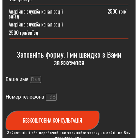
Аварійна служба каналізації ⠀⠀⠀⠀⠀⠀⠀⠀⠀⠀⠀⠀2500 грн/
виїзд
Аварійна служба каналізації
2500 грн/виїзд
Заповніть форму, і ми швидко з Вами
зв'яжемося
Ваше имя
Номер телефона
БЕЗКОШТОВНА КОНСУЛЬТАЦІЯ
Зайняті лінії або неробочий час залишайте заявку на сайті, ми Вам
передзвонимо.