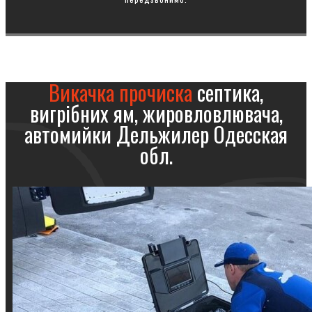
Викачка прочиска
септика,
вигрібних ям, жировловлювача,
автомийки Дельжилер Одесская
обл.