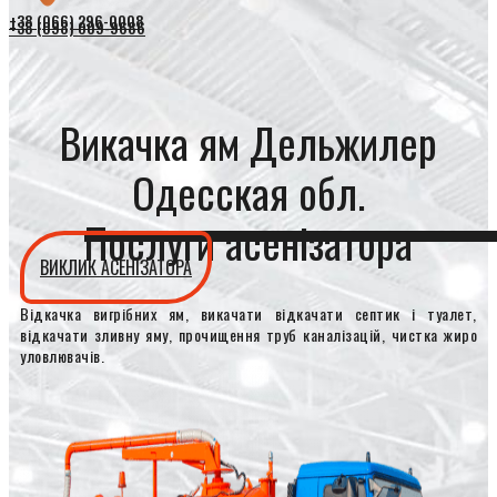
+38 (066) 296-0008
+38 (098) 009-9686
Викачка ям Дельжилер
Одесская обл.
Послуги асенізатора
ВИКЛИК АСЕНІЗАТОРА
Відкачка вигрібних ям, викачати відкачати септик і туалет,
відкачати зливну яму, прочищення труб каналізацій, чистка жиро
уловлювачів.