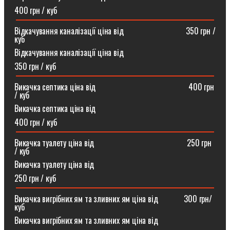
400 грн / куб
Відкачування каналізації ціна від ⠀⠀⠀⠀⠀⠀⠀⠀⠀⠀350 грн /
куб
Відкачування каналізації ціна від
350 грн / куб
Викачка септика ціна від ⠀⠀⠀⠀⠀⠀⠀⠀⠀⠀⠀⠀⠀⠀⠀400 грн
/ куб
Викачка септика ціна від
400 грн / куб
Викачка туалету ціна від ⠀⠀⠀⠀⠀⠀⠀⠀⠀⠀⠀⠀⠀⠀⠀250 грн
/ куб⠀
Викачка туалету ціна від
250 грн / куб
Викачка вигрібних ям та зливних ям ціна від ⠀⠀⠀⠀300 грн/
куб
Викачка вигрібних ям та зливних ям ціна від