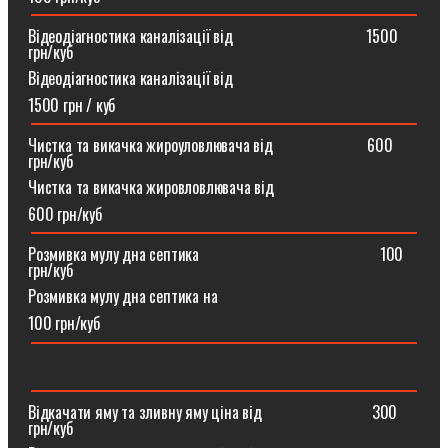
Відеодіагностика каналізації від ⠀⠀⠀⠀⠀⠀⠀⠀⠀⠀⠀1500
грн/куб
Відеодіагностика каналізації від
1500 грн / куб
Чистка та викачка жироуловлювача від⠀⠀⠀⠀⠀⠀⠀⠀600
грн/куб
Чистка та викачка жировловлювача від
600 грн/куб
Розмивка мулу дна септика ⠀⠀⠀⠀⠀⠀⠀⠀⠀⠀⠀⠀⠀⠀⠀100
грн/куб
Розмивка мулу дна септика на
100 грн/куб
Відкачати яму та зливну яму ціна від ⠀⠀⠀⠀⠀⠀⠀⠀⠀300
грн/куб