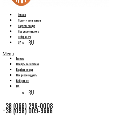
Головна
Послуги асенізатора
Вартість послуг
Нас рекомендують
Вибір міста
RU
UA
Menu
Головна
Послуги асенізатора
Вартість послуг
Нас рекомендують
Вибір міста
UA
RU
+38 (066) 296-0008
+38 (098) 009-9686