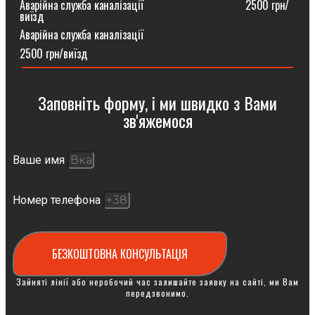
Аварійна служба каналізації ⠀⠀⠀⠀⠀⠀⠀⠀⠀⠀⠀⠀2500 грн/
виїзд
Аварійна служба каналізації
2500 грн/виїзд
Заповніть форму, і ми швидко з Вами
зв'яжемося
Ваше имя
Номер телефона
БЕЗКОШТОВНА КОНСУЛЬТАЦІЯ
Зайняті лінії або неробочий час залишайте заявку на сайті, ми Вам
передзвонимо.