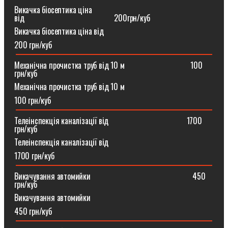
Викачка біосептика ціна
від⠀⠀⠀⠀⠀⠀⠀⠀⠀⠀⠀⠀⠀⠀⠀200грн/куб
Викачка біосептика ціна від
200 грн/куб
Механічна прочистка труб від 10 м⠀⠀⠀⠀⠀⠀⠀⠀⠀⠀⠀100
грн/куб
Механічна прочистка труб від 10 м
100 грн/куб
Телеінспекція каналізації від⠀⠀⠀⠀⠀⠀⠀⠀⠀⠀⠀⠀⠀1700
грн/куб
Телеінспекція каналізації від
1700 грн/куб
Викачування автомийки⠀⠀⠀⠀⠀⠀⠀⠀⠀⠀⠀⠀⠀⠀⠀⠀⠀450
грн/куб
Викачування автомийки
450 грн/куб