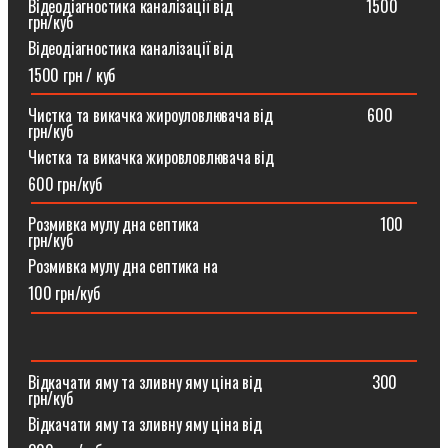
Відеодіагностика каналізації від ⠀⠀⠀⠀⠀⠀⠀⠀⠀⠀⠀1500
грн/куб
Відеодіагностика каналізації від
1500 грн / куб
Чистка та викачка жироуловлювача від⠀⠀⠀⠀⠀⠀⠀⠀600
грн/куб
Чистка та викачка жировловлювача від
600 грн/куб
Розмивка мулу дна септика ⠀⠀⠀⠀⠀⠀⠀⠀⠀⠀⠀⠀⠀⠀⠀100
грн/куб
Розмивка мулу дна септика на
100 грн/куб
Відкачати яму та зливну яму ціна від ⠀⠀⠀⠀⠀⠀⠀⠀⠀300
грн/куб
Відкачати яму та зливну яму ціна від