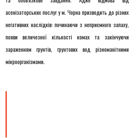
та обов'язкове завдання. Адже відмова від
асенізаторських послуг у м. Чорна призводить до різних
негативних наслідків: починаючи з неприємного запаху,
появи величезної кількості комах та закінчуючи
зараженням ґрунтів, ґрунтових вод різноманітними
мікроорганізмами.