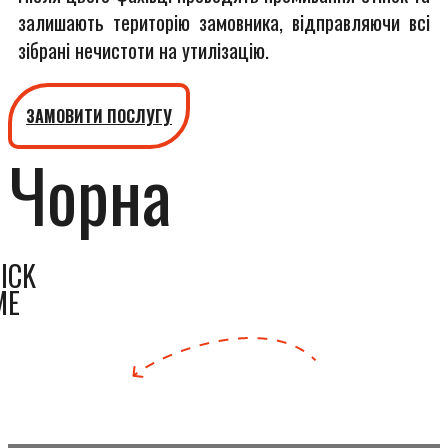
залишають територію замовника, відправляючи всі
зібрані нечистоти на утилізацію.
ЗАМОВИТИ ПОСЛУГУ
Чорна
ICK
ME