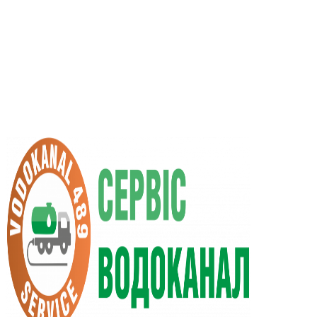
UA
RU
+38 (066) 296-0008
+38 (098) 009-9686