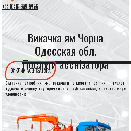
+38 (066) 296-0008
+38 (098) 009-9686
Викачка ям Чорна
Одесская обл.
Послуги асенізатора
ВИКЛИК АСЕНІЗАТОРА
Відкачка вигрібних ям, викачати відкачати септик і туалет,
відкачати зливну яму, прочищення труб каналізацій, чистка жиро
уловлювачів.