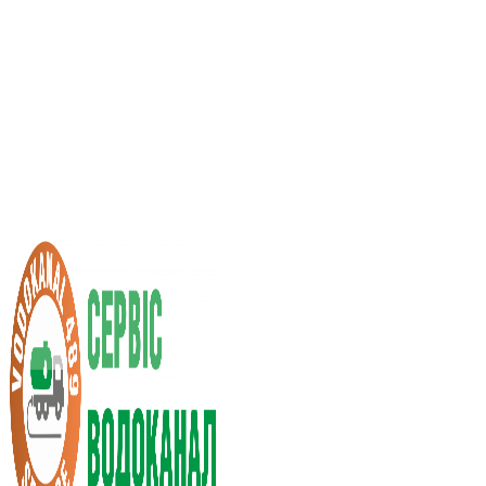
Послуги асенізатора
Вартість послуг
Нас рекомендують
Вибір міста
UA
RU
+38 (066) 296-0008
+38 (098) 009-9686