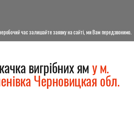
о неробочий час залишайте заявку на сайті, ми Вам передзвонимо.
качка вигрібних ям
у м.
енівка Черновицкая обл.