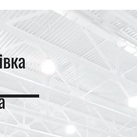
івка
а