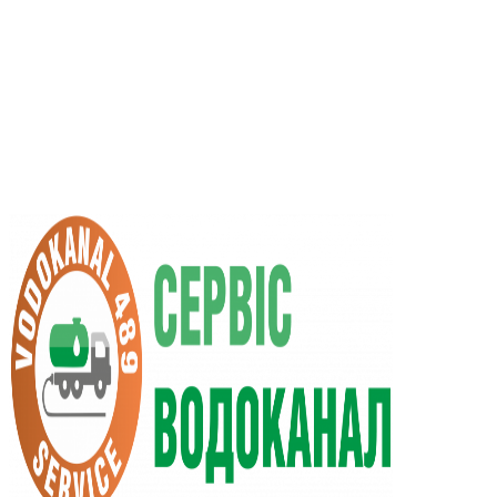
UA
RU
+38 (066) 296-0008
+38 (098) 009-9686