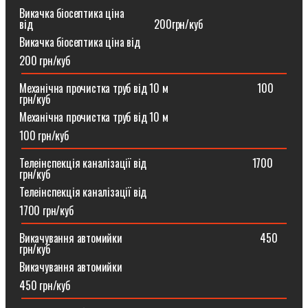
Викачка біосептика ціна
від⠀⠀⠀⠀⠀⠀⠀⠀⠀⠀⠀⠀⠀⠀⠀200грн/куб
Викачка біосептика ціна від
200 грн/куб
Механічна прочистка труб від 10 м⠀⠀⠀⠀⠀⠀⠀⠀⠀⠀⠀100
грн/куб
Механічна прочистка труб від 10 м
100 грн/куб
Телеінспекція каналізації від⠀⠀⠀⠀⠀⠀⠀⠀⠀⠀⠀⠀⠀1700
грн/куб
Телеінспекція каналізації від
1700 грн/куб
Викачування автомийки⠀⠀⠀⠀⠀⠀⠀⠀⠀⠀⠀⠀⠀⠀⠀⠀⠀450
грн/куб
Викачування автомийки
450 грн/куб