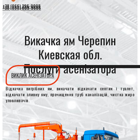
+38 (066) 296-0008
+38 (098) 009-9686
Викачка ям Черепин
Киевская обл.
Послуги асенізатора
ВИКЛИК АСЕНІЗАТОРА
Відкачка вигрібних ям, викачати відкачати септик і туалет,
відкачати зливну яму, прочищення труб каналізацій, чистка жиро
уловлювачів.