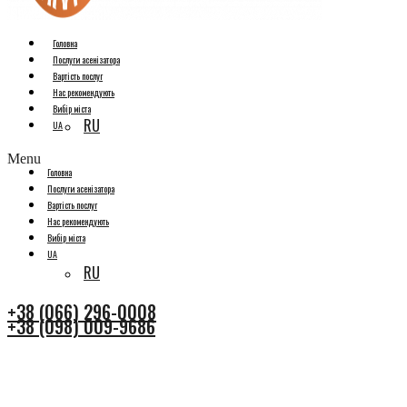
Головна
Послуги асенізатора
Вартість послуг
Нас рекомендують
Вибір міста
RU
UA
Menu
Головна
Послуги асенізатора
Вартість послуг
Нас рекомендують
Вибір міста
UA
RU
+38 (066) 296-0008
+38 (098) 009-9686