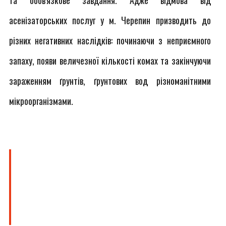
та обов'язкове завдання. Адже відмова від
асенізаторських послуг у м. Черепин призводить до
різних негативних наслідків: починаючи з неприємного
запаху, появи величезної кількості комах та закінчуючи
зараженням ґрунтів, ґрунтових вод різноманітними
мікроорганізмами.