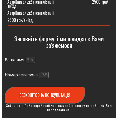
Аварійна служба каналізації ⠀⠀⠀⠀⠀⠀⠀⠀⠀⠀⠀⠀2500 грн/
виїзд
Аварійна служба каналізації
2500 грн/виїзд
Заповніть форму, і ми швидко з Вами
зв'яжемося
Ваше имя
Номер телефона
БЕЗКОШТОВНА КОНСУЛЬТАЦІЯ
Зайняті лінії або неробочий час залишайте заявку на сайті, ми Вам
передзвонимо.