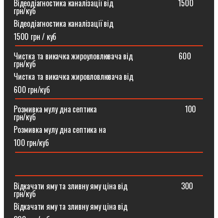
Відеодіагностика каналізації від ⠀⠀⠀⠀⠀⠀⠀⠀⠀⠀⠀1500
грн/куб
Відеодіагностика каналізації від
1500 грн / куб
Чистка та викачка жироуловлювача від⠀⠀⠀⠀⠀⠀⠀⠀600
грн/куб
Чистка та викачка жировловлювача від
600 грн/куб
Розмивка мулу дна септика ⠀⠀⠀⠀⠀⠀⠀⠀⠀⠀⠀⠀⠀⠀⠀100
грн/куб
Розмивка мулу дна септика на
100 грн/куб
Відкачати яму та зливну яму ціна від ⠀⠀⠀⠀⠀⠀⠀⠀⠀300
грн/куб
Відкачати яму та зливну яму ціна від