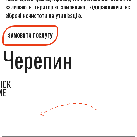
залишають територію замовника, відправляючи всі
зібрані нечистоти на утилізацію.
ЗАМОВИТИ ПОСЛУГУ
Черепин
ICK
ME