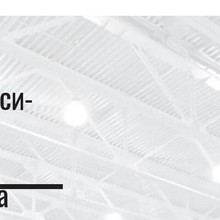
си-
а