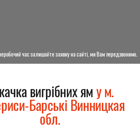
о неробочий час залишайте заявку на сайті, ми Вам передзвонимо.
качка вигрібних ям
у м.
риси-Барські Винницкая
обл.