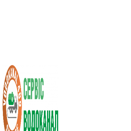
Послуги асенізатора
Вартість послуг
Нас рекомендують
Вибір міста
UA
RU
+38 (066) 296-0008
+38 (098) 009-9686