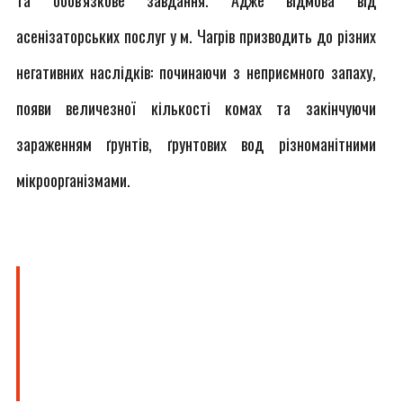
та обов'язкове завдання. Адже відмова від
асенізаторських послуг у м. Чагрів призводить до різних
негативних наслідків: починаючи з неприємного запаху,
появи величезної кількості комах та закінчуючи
зараженням ґрунтів, ґрунтових вод різноманітними
мікроорганізмами.