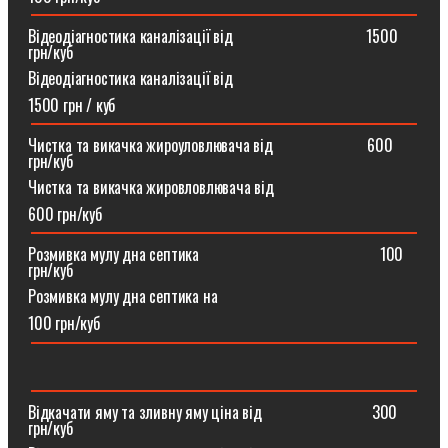
Відеодіагностика каналізації від ⠀⠀⠀⠀⠀⠀⠀⠀⠀⠀⠀1500
грн/куб
Відеодіагностика каналізації від
1500 грн / куб
Чистка та викачка жироуловлювача від⠀⠀⠀⠀⠀⠀⠀⠀600
грн/куб
Чистка та викачка жировловлювача від
600 грн/куб
Розмивка мулу дна септика ⠀⠀⠀⠀⠀⠀⠀⠀⠀⠀⠀⠀⠀⠀⠀100
грн/куб
Розмивка мулу дна септика на
100 грн/куб
Відкачати яму та зливну яму ціна від ⠀⠀⠀⠀⠀⠀⠀⠀⠀300
грн/куб