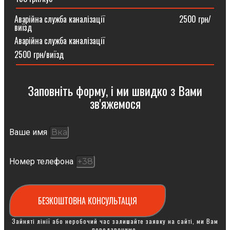
Аварійна служба каналізації ⠀⠀⠀⠀⠀⠀⠀⠀⠀⠀⠀⠀2500 грн/
виїзд
Аварійна служба каналізації
2500 грн/виїзд
Заповніть форму, і ми швидко з Вами
зв'яжемося
Ваше имя
Номер телефона
БЕЗКОШТОВНА КОНСУЛЬТАЦІЯ
Зайняті лінії або неробочий час залишайте заявку на сайті, ми Вам
передзвонимо.