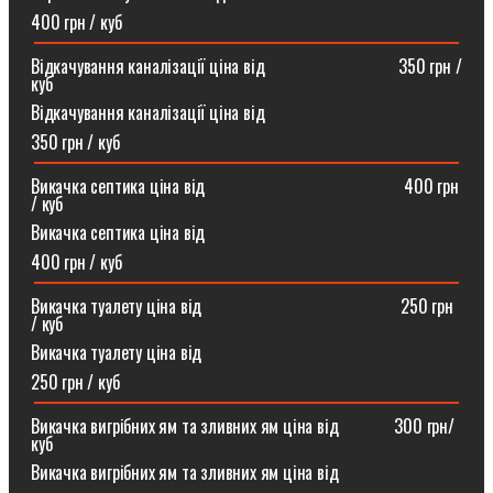
400 грн / куб
Відкачування каналізації ціна від ⠀⠀⠀⠀⠀⠀⠀⠀⠀⠀350 грн /
куб
Відкачування каналізації ціна від
350 грн / куб
Викачка септика ціна від ⠀⠀⠀⠀⠀⠀⠀⠀⠀⠀⠀⠀⠀⠀⠀400 грн
/ куб
Викачка септика ціна від
400 грн / куб
Викачка туалету ціна від ⠀⠀⠀⠀⠀⠀⠀⠀⠀⠀⠀⠀⠀⠀⠀250 грн
/ куб⠀
Викачка туалету ціна від
250 грн / куб
Викачка вигрібних ям та зливних ям ціна від ⠀⠀⠀⠀300 грн/
куб
Викачка вигрібних ям та зливних ям ціна від