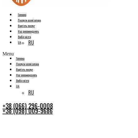
Головна
Послуги асенізатора
Вартість послуг
Нас рекомендують
Вибір міста
RU
UA
Menu
Головна
Послуги асенізатора
Вартість послуг
Нас рекомендують
Вибір міста
UA
RU
+38 (066) 296-0008
+38 (098) 009-9686