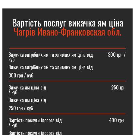
Вартість послуг викачка ям ціна
Чагрів Ивано-Франковская обл.
Викачка вигрібних ям та зливних ям ціна від ⠀⠀⠀⠀300 грн /
куб
Викачка вигрібних ям та зливних ям ціна від
300 грн / куб
Викачка ям ціна від ⠀⠀⠀⠀⠀⠀⠀⠀⠀⠀⠀⠀⠀⠀⠀⠀⠀⠀250 грн
/ куб
Викачка ям ціна від
250 грн / куб
Вартість послуги ілососа від ⠀⠀⠀⠀⠀⠀⠀⠀⠀⠀⠀⠀⠀400 грн
/ куб
Вартість послуги ілососа від