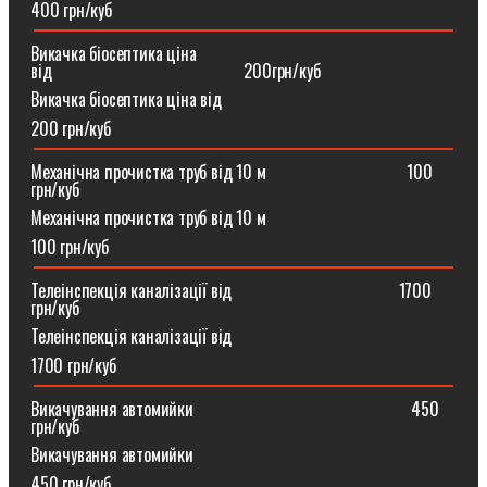
400 грн/куб
Викачка біосептика ціна
від⠀⠀⠀⠀⠀⠀⠀⠀⠀⠀⠀⠀⠀⠀⠀200грн/куб
Викачка біосептика ціна від
200 грн/куб
Механічна прочистка труб від 10 м⠀⠀⠀⠀⠀⠀⠀⠀⠀⠀⠀100
грн/куб
Механічна прочистка труб від 10 м
100 грн/куб
Телеінспекція каналізації від⠀⠀⠀⠀⠀⠀⠀⠀⠀⠀⠀⠀⠀1700
грн/куб
Телеінспекція каналізації від
1700 грн/куб
Викачування автомийки⠀⠀⠀⠀⠀⠀⠀⠀⠀⠀⠀⠀⠀⠀⠀⠀⠀450
грн/куб
Викачування автомийки
450 грн/куб