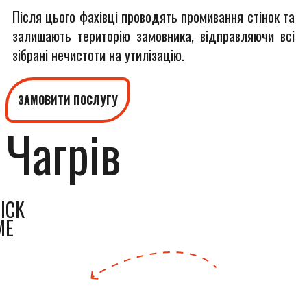
Після цього фахівці проводять промивання стінок та
залишають територію замовника, відправляючи всі
зібрані нечистоти на утилізацію.
ЗАМОВИТИ ПОСЛУГУ
Чагрів
ICK
ME