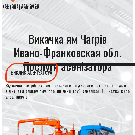
+38 (066) 296-0008
+38 (098) 009-9686
Викачка ям Чагрів
Ивано-Франковская обл.
Послуги асенізатора
ВИКЛИК АСЕНІЗАТОРА
Відкачка вигрібних ям, викачати відкачати септик і туалет,
відкачати зливну яму, прочищення труб каналізацій, чистка жиро
уловлювачів.