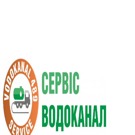
UA
RU
+38 (066) 296-0008
+38 (098) 009-9686