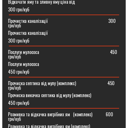
Відкачати яму та зливну яму ціна від
300 грн/куб
Прочистка каналізації⠀⠀⠀⠀⠀⠀⠀⠀⠀⠀⠀⠀⠀⠀⠀⠀⠀⠀300
грн/куб
Прочистка каналізації
300 грн/куб
Послуги мулососа⠀⠀⠀⠀⠀⠀⠀⠀⠀⠀⠀⠀⠀⠀⠀⠀⠀⠀⠀⠀⠀450
грн/куб
Послуги мулососа
450 грн/куб
Прочиска септика від мулу (комплекс) ⠀⠀⠀⠀⠀⠀⠀⠀⠀450
грн/куб
Прочиска викачка септика від мулу (комплекс)
450 грн/куб
Розмивка та відкачка вигрібних ям⠀(комплекс)⠀⠀⠀⠀600
грн/куб
Розмивка та відкачка вигрібних ям (комплекс)⠀