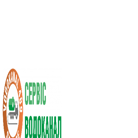
Услуги ассенизатора
Стоимость услуг
Нас рекомендуют
Выбор города
RU
UA
+38 (066) 296-0008
+38 (098) 009-9686