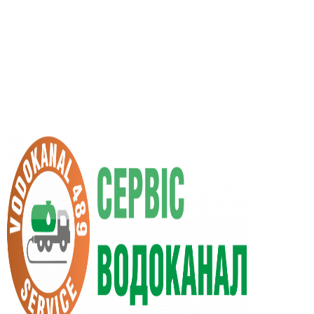
RU
UA
+38 (066) 296-0008
+38 (098) 009-9686