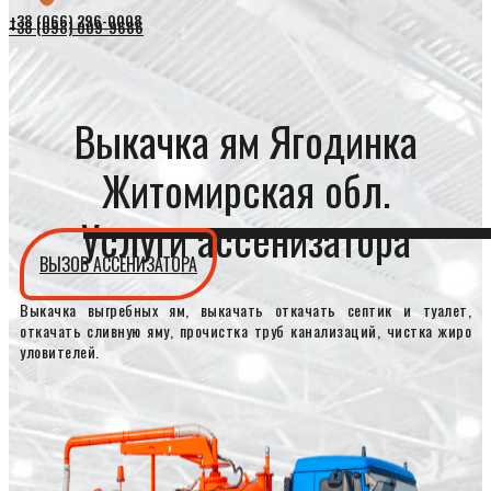
+38 (066) 296-0008
+38 (098) 009-9686
Выкачка ям Ягодинка
Житомирская обл.
Услуги ассенизатора
ВЫЗОВ АССЕНИЗАТОРА
Выкачка выгребных ям, выкачать откачать септик и туалет,
откачать сливную яму, прочистка труб канализаций, чистка жиро
уловителей.