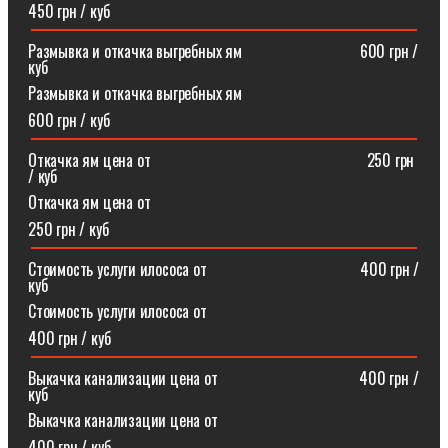
450 грн / куб
Размывка и откачка выгребных ям⠀⠀⠀⠀⠀⠀⠀⠀⠀⠀600 грн /
куб
Размывка и откачка выгребных ям
600 грн / куб
Откачка ям цена от ⠀⠀⠀⠀⠀⠀⠀⠀⠀⠀⠀⠀⠀⠀⠀⠀⠀⠀250 грн
/ куб
Откачка ям цена от
250 грн / куб
Стоимость услуги илососа от⠀⠀⠀⠀⠀⠀⠀⠀⠀⠀⠀⠀⠀400 грн /
куб
Стоимость услуги илососа от
400 грн / куб
Выкачка канализации цена от⠀⠀⠀⠀⠀⠀⠀⠀⠀⠀⠀⠀400 грн /
куб
Выкачка канализации цена от
400 грн / куб