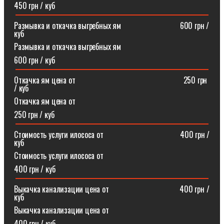
450 грн / куб
Размывка и откачка выгребных ям⠀⠀⠀⠀⠀⠀⠀⠀⠀⠀600 грн /
куб
Размывка и откачка выгребных ям
600 грн / куб
Откачка ям цена от ⠀⠀⠀⠀⠀⠀⠀⠀⠀⠀⠀⠀⠀⠀⠀⠀⠀⠀250 грн
/ куб
Откачка ям цена от
250 грн / куб
Стоимость услуги илососа от⠀⠀⠀⠀⠀⠀⠀⠀⠀⠀⠀⠀⠀400 грн /
куб
Стоимость услуги илососа от
400 грн / куб
Выкачка канализации цена от⠀⠀⠀⠀⠀⠀⠀⠀⠀⠀⠀⠀400 грн /
куб
Выкачка канализации цена от
400 грн / куб