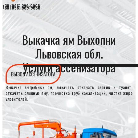
+38 (066) 296-0008
+38 (098) 009-9686
Выкачка ям Выхопни
Львовская обл.
Услуги ассенизатора
ВЫЗОВ АССЕНИЗАТОРА
Выкачка выгребных ям, выкачать откачать септик и туалет,
откачать сливную яму, прочистка труб канализаций, чистка жиро
уловителей.