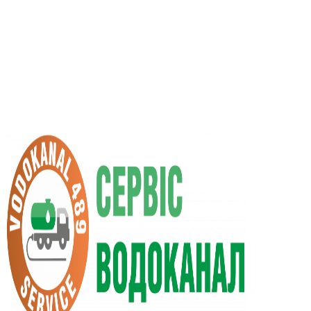
RU
UA
+38 (066) 296-0008
+38 (098) 009-9686