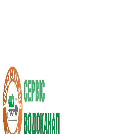
Услуги ассенизатора
Стоимость услуг
Нас рекомендуют
Выбор города
RU
UA
+38 (066) 296-0008
+38 (098) 009-9686