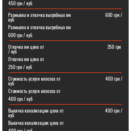
450 грн / куб
Размывка и откачка выгребных ям⠀⠀⠀⠀⠀⠀⠀⠀⠀⠀600 грн /
куб
Размывка и откачка выгребных ям
600 грн / куб
Откачка ям цена от ⠀⠀⠀⠀⠀⠀⠀⠀⠀⠀⠀⠀⠀⠀⠀⠀⠀⠀250 грн
/ куб
Откачка ям цена от
250 грн / куб
Стоимость услуги илососа от⠀⠀⠀⠀⠀⠀⠀⠀⠀⠀⠀⠀⠀400 грн /
куб
Стоимость услуги илососа от
400 грн / куб
Выкачка канализации цена от⠀⠀⠀⠀⠀⠀⠀⠀⠀⠀⠀⠀400 грн /
куб
Выкачка канализации цена от
400 грн / куб