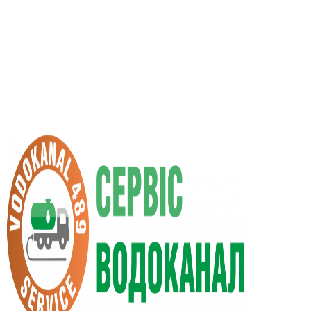
RU
UA
+38 (066) 296-0008
+38 (098) 009-9686