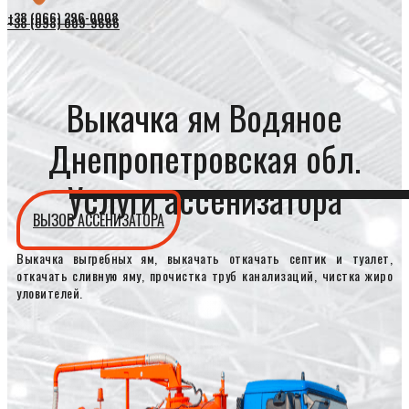
+38 (066) 296-0008
+38 (098) 009-9686
Выкачка ям Водяное
Днепропетровская обл.
Услуги ассенизатора
ВЫЗОВ АССЕНИЗАТОРА
Выкачка выгребных ям, выкачать откачать септик и туалет,
откачать сливную яму, прочистка труб канализаций, чистка жиро
уловителей.