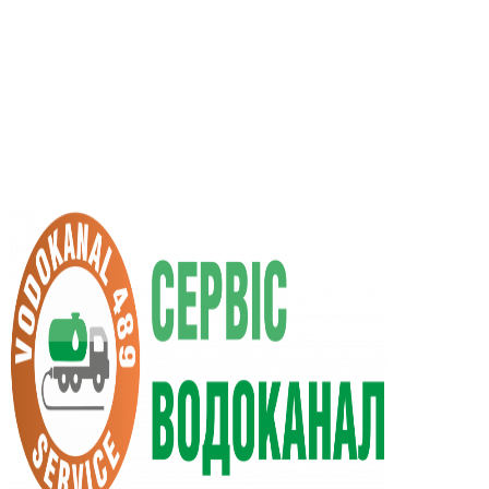
RU
UA
+38 (066) 296-0008
+38 (098) 009-9686