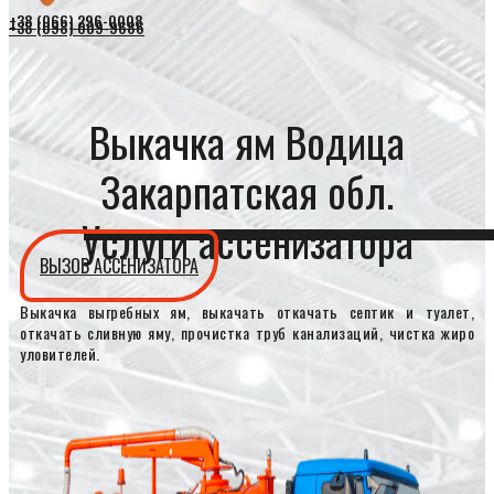
+38 (066) 296-0008
+38 (098) 009-9686
Выкачка ям Водица
Закарпатская обл.
Услуги ассенизатора
ВЫЗОВ АССЕНИЗАТОРА
Выкачка выгребных ям, выкачать откачать септик и туалет,
откачать сливную яму, прочистка труб канализаций, чистка жиро
уловителей.