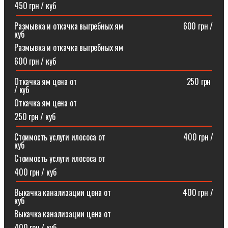
450 грн / куб
Размывка и откачка выгребных ям⠀⠀⠀⠀⠀⠀⠀⠀⠀⠀600 грн /
куб
Размывка и откачка выгребных ям
600 грн / куб
Откачка ям цена от ⠀⠀⠀⠀⠀⠀⠀⠀⠀⠀⠀⠀⠀⠀⠀⠀⠀⠀250 грн
/ куб
Откачка ям цена от
250 грн / куб
Стоимость услуги илососа от⠀⠀⠀⠀⠀⠀⠀⠀⠀⠀⠀⠀⠀400 грн /
куб
Стоимость услуги илососа от
400 грн / куб
Выкачка канализации цена от⠀⠀⠀⠀⠀⠀⠀⠀⠀⠀⠀⠀400 грн /
куб
Выкачка канализации цена от
400 грн / куб