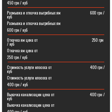
450 грн / куб
Размывка и откачка выгребных ям⠀⠀⠀⠀⠀⠀⠀⠀⠀⠀600 грн /
куб
Размывка и откачка выгребных ям
600 грн / куб
Откачка ям цена от ⠀⠀⠀⠀⠀⠀⠀⠀⠀⠀⠀⠀⠀⠀⠀⠀⠀⠀250 грн
/ куб
Откачка ям цена от
250 грн / куб
Стоимость услуги илососа от⠀⠀⠀⠀⠀⠀⠀⠀⠀⠀⠀⠀⠀400 грн /
куб
Стоимость услуги илососа от
400 грн / куб
Выкачка канализации цена от⠀⠀⠀⠀⠀⠀⠀⠀⠀⠀⠀⠀400 грн /
куб
Выкачка канализации цена от
400 грн / куб