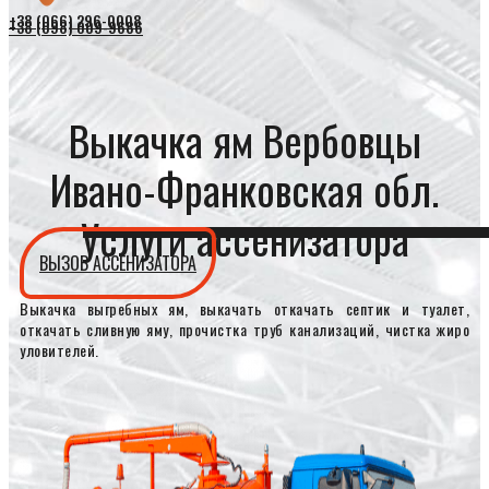
+38 (066) 296-0008
+38 (098) 009-9686
Выкачка ям Вербовцы
Ивано-Франковская обл.
Услуги ассенизатора
ВЫЗОВ АССЕНИЗАТОРА
Выкачка выгребных ям, выкачать откачать септик и туалет,
откачать сливную яму, прочистка труб канализаций, чистка жиро
уловителей.