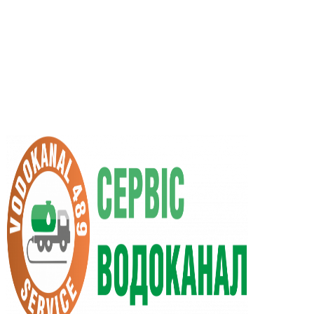
RU
UA
+38 (066) 296-0008
+38 (098) 009-9686