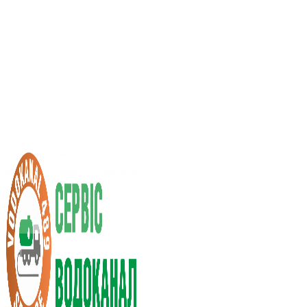
Услуги ассенизатора
Стоимость услуг
Нас рекомендуют
Выбор города
RU
UA
+38 (066) 296-0008
+38 (098) 009-9686