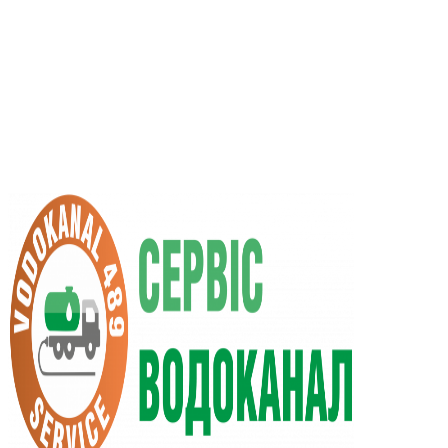
RU
UA
+38 (066) 296-0008
+38 (098) 009-9686