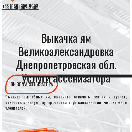
+38 (066) 296-0008
+38 (098) 009-9686
Выкачка ям
Великоалександровка
Днепропетровская обл.
Услуги ассенизатора
ВЫЗОВ АССЕНИЗАТОРА
Выкачка выгребных ям, выкачать откачать септик и туалет,
откачать сливную яму, прочистка труб канализаций, чистка жиро
уловителей.