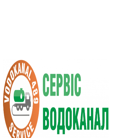
RU
UA
+38 (066) 296-0008
+38 (098) 009-9686