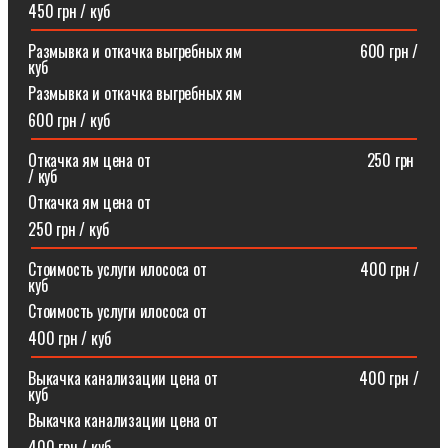
450 грн / куб
Размывка и откачка выгребных ям⠀⠀⠀⠀⠀⠀⠀⠀⠀⠀600 грн /
куб
Размывка и откачка выгребных ям
600 грн / куб
Откачка ям цена от ⠀⠀⠀⠀⠀⠀⠀⠀⠀⠀⠀⠀⠀⠀⠀⠀⠀⠀250 грн
/ куб
Откачка ям цена от
250 грн / куб
Стоимость услуги илососа от⠀⠀⠀⠀⠀⠀⠀⠀⠀⠀⠀⠀⠀400 грн /
куб
Стоимость услуги илососа от
400 грн / куб
Выкачка канализации цена от⠀⠀⠀⠀⠀⠀⠀⠀⠀⠀⠀⠀400 грн /
куб
Выкачка канализации цена от
400 грн / куб