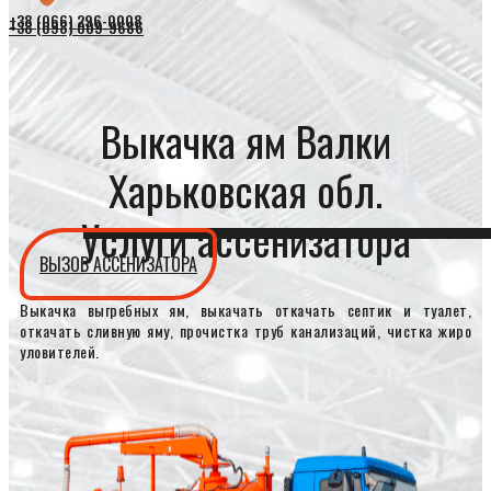
+38 (066) 296-0008
+38 (098) 009-9686
Выкачка ям Валки
Харьковская обл.
Услуги ассенизатора
ВЫЗОВ АССЕНИЗАТОРА
Выкачка выгребных ям, выкачать откачать септик и туалет,
откачать сливную яму, прочистка труб канализаций, чистка жиро
уловителей.