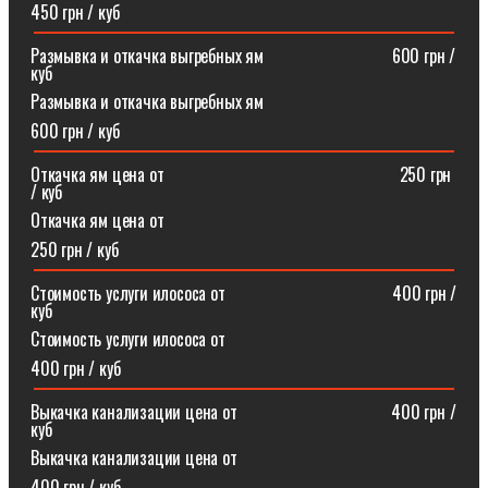
450 грн / куб
Размывка и откачка выгребных ям⠀⠀⠀⠀⠀⠀⠀⠀⠀⠀600 грн /
куб
Размывка и откачка выгребных ям
600 грн / куб
Откачка ям цена от ⠀⠀⠀⠀⠀⠀⠀⠀⠀⠀⠀⠀⠀⠀⠀⠀⠀⠀250 грн
/ куб
Откачка ям цена от
250 грн / куб
Стоимость услуги илососа от⠀⠀⠀⠀⠀⠀⠀⠀⠀⠀⠀⠀⠀400 грн /
куб
Стоимость услуги илососа от
400 грн / куб
Выкачка канализации цена от⠀⠀⠀⠀⠀⠀⠀⠀⠀⠀⠀⠀400 грн /
куб
Выкачка канализации цена от
400 грн / куб