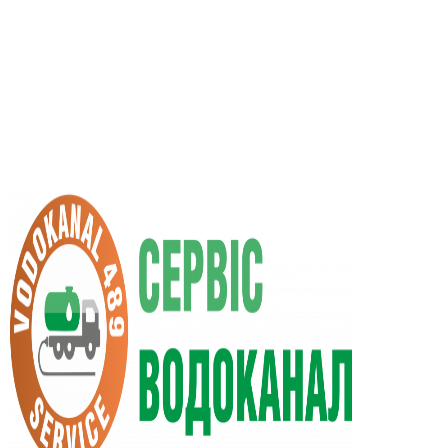
RU
UA
+38 (066) 296-0008
+38 (098) 009-9686