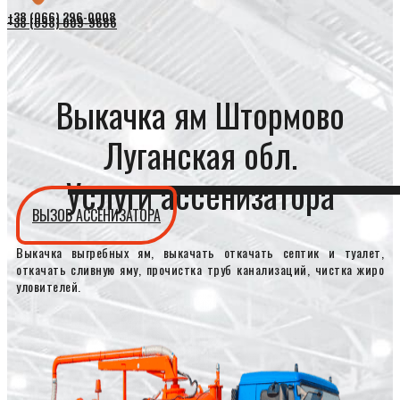
+38 (066) 296-0008
+38 (098) 009-9686
Выкачка ям Штормово
Луганская обл.
Услуги ассенизатора
ВЫЗОВ АССЕНИЗАТОРА
Выкачка выгребных ям, выкачать откачать септик и туалет,
откачать сливную яму, прочистка труб канализаций, чистка жиро
уловителей.