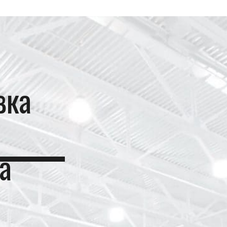
вка
а