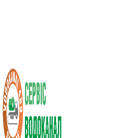
Услуги ассенизатора
Стоимость услуг
Нас рекомендуют
Выбор города
RU
UA
+38 (066) 296-0008
+38 (098) 009-9686