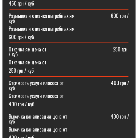
450 грн / куб
Размывка и откачка выгребных ям⠀⠀⠀⠀⠀⠀⠀⠀⠀⠀600 грн /
куб
Размывка и откачка выгребных ям
600 грн / куб
Откачка ям цена от ⠀⠀⠀⠀⠀⠀⠀⠀⠀⠀⠀⠀⠀⠀⠀⠀⠀⠀250 грн
/ куб
Откачка ям цена от
250 грн / куб
Стоимость услуги илососа от⠀⠀⠀⠀⠀⠀⠀⠀⠀⠀⠀⠀⠀400 грн /
куб
Стоимость услуги илососа от
400 грн / куб
Выкачка канализации цена от⠀⠀⠀⠀⠀⠀⠀⠀⠀⠀⠀⠀400 грн /
куб
Выкачка канализации цена от
400 грн / куб