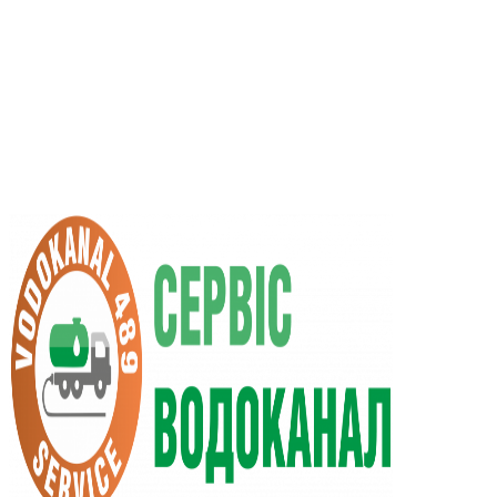
RU
UA
+38 (066) 296-0008
+38 (098) 009-9686