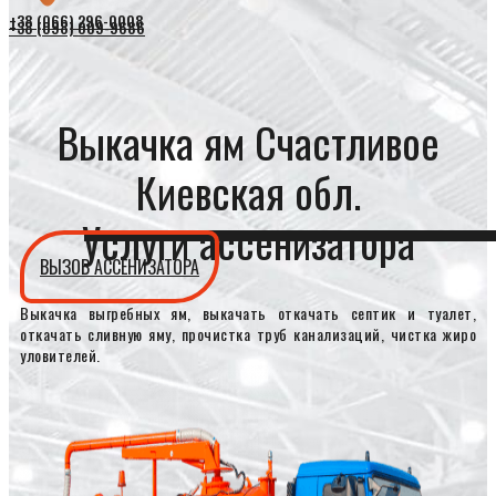
+38 (066) 296-0008
+38 (098) 009-9686
Выкачка ям Счастливое
Киевская обл.
Услуги ассенизатора
ВЫЗОВ АССЕНИЗАТОРА
Выкачка выгребных ям, выкачать откачать септик и туалет,
откачать сливную яму, прочистка труб канализаций, чистка жиро
уловителей.