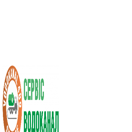
Услуги ассенизатора
Стоимость услуг
Нас рекомендуют
Выбор города
RU
UA
+38 (066) 296-0008
+38 (098) 009-9686