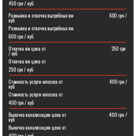
450 грн / куб
Размывка и откачка выгребных ям⠀⠀⠀⠀⠀⠀⠀⠀⠀⠀600 грн /
куб
Размывка и откачка выгребных ям
600 грн / куб
Откачка ям цена от ⠀⠀⠀⠀⠀⠀⠀⠀⠀⠀⠀⠀⠀⠀⠀⠀⠀⠀250 грн
/ куб
Откачка ям цена от
250 грн / куб
Стоимость услуги илососа от⠀⠀⠀⠀⠀⠀⠀⠀⠀⠀⠀⠀⠀400 грн /
куб
Стоимость услуги илососа от
400 грн / куб
Выкачка канализации цена от⠀⠀⠀⠀⠀⠀⠀⠀⠀⠀⠀⠀400 грн /
куб
Выкачка канализации цена от
400 грн / куб