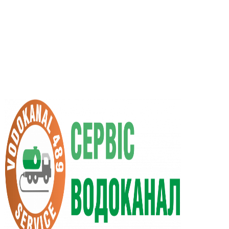
RU
UA
+38 (066) 296-0008
+38 (098) 009-9686