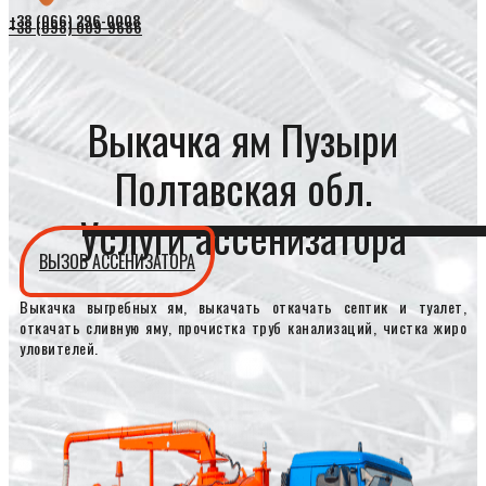
+38 (066) 296-0008
+38 (098) 009-9686
Выкачка ям Пузыри
Полтавская обл.
Услуги ассенизатора
ВЫЗОВ АССЕНИЗАТОРА
Выкачка выгребных ям, выкачать откачать септик и туалет,
откачать сливную яму, прочистка труб канализаций, чистка жиро
уловителей.