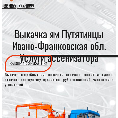
+38 (066) 296-0008
+38 (098) 009-9686
Выкачка ям Путятинцы
Ивано-Франковская обл.
Услуги ассенизатора
ВЫЗОВ АССЕНИЗАТОРА
Выкачка выгребных ям, выкачать откачать септик и туалет,
откачать сливную яму, прочистка труб канализаций, чистка жиро
уловителей.