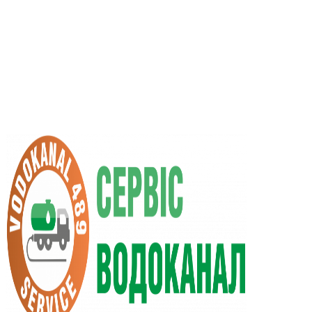
RU
UA
+38 (066) 296-0008
+38 (098) 009-9686