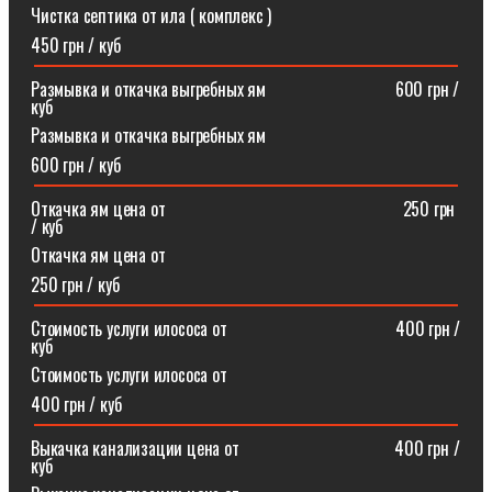
Чистка септика от ила ( комплекс )
450 грн / куб
Размывка и откачка выгребных ям⠀⠀⠀⠀⠀⠀⠀⠀⠀⠀600 грн /
куб
Размывка и откачка выгребных ям
600 грн / куб
Откачка ям цена от ⠀⠀⠀⠀⠀⠀⠀⠀⠀⠀⠀⠀⠀⠀⠀⠀⠀⠀250 грн
/ куб
Откачка ям цена от
250 грн / куб
Стоимость услуги илососа от⠀⠀⠀⠀⠀⠀⠀⠀⠀⠀⠀⠀⠀400 грн /
куб
Стоимость услуги илососа от
400 грн / куб
Выкачка канализации цена от⠀⠀⠀⠀⠀⠀⠀⠀⠀⠀⠀⠀400 грн /
куб