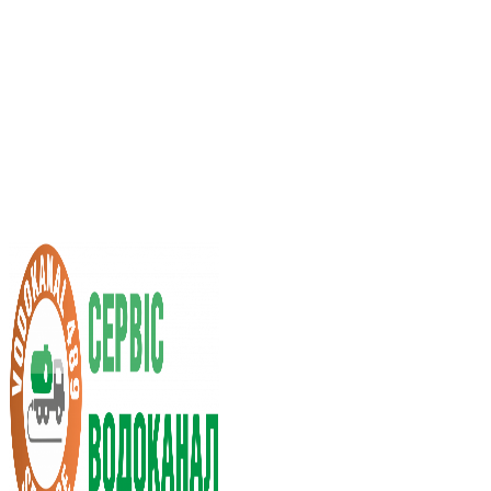
Услуги ассенизатора
Стоимость услуг
Нас рекомендуют
Выбор города
RU
UA
+38 (066) 296-0008
+38 (098) 009-9686