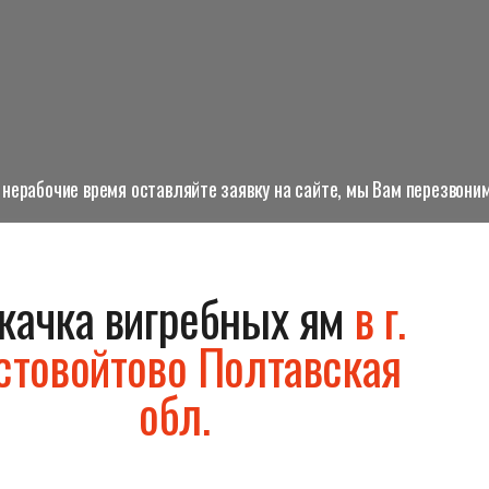
нерабочие время оставляйте заявку на сайте, мы Вам перезвоним
качка вигребных ям
в г.
стовойтово Полтавская
обл.