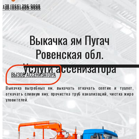
+38 (066) 296-0008
+38 (098) 009-9686
Выкачка ям Пугач
Ровенская обл.
Услуги ассенизатора
ВЫЗОВ АССЕНИЗАТОРА
Выкачка выгребных ям, выкачать откачать септик и туалет,
откачать сливную яму, прочистка труб канализаций, чистка жиро
уловителей.