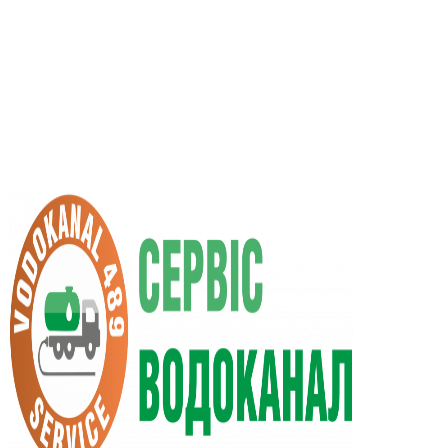
RU
UA
+38 (066) 296-0008
+38 (098) 009-9686