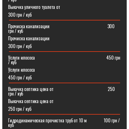
Выкачка уличного туалета от
300 грн / куб
Прочиска канализации⠀⠀⠀⠀⠀⠀⠀⠀⠀⠀⠀⠀⠀⠀⠀⠀⠀300
грн / куб
Прочиска канализации
300 грн / куб
Услуги илососа⠀⠀⠀⠀⠀⠀⠀⠀⠀⠀⠀⠀⠀⠀⠀⠀⠀⠀⠀⠀⠀450 грн
/ куб
Услуги илососа
450 грн / куб
Выкачка септика цена от⠀⠀⠀⠀⠀⠀⠀⠀⠀⠀⠀⠀⠀⠀⠀⠀250
грн / куб
Выкачка септика цена от
250 грн / куб
Гидродинамическая прочистка труб от 10 м⠀⠀⠀⠀⠀100 грн /
куб