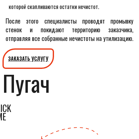
которой скапливаются остатки нечистот.
После этого специалисты проводят промывку
стенок и покидают территорию заказчика,
отправляя все собранные нечистоты на утилизацию.
ЗАКАЗАТЬ УСЛУГУ
Пугач
ICK
ME